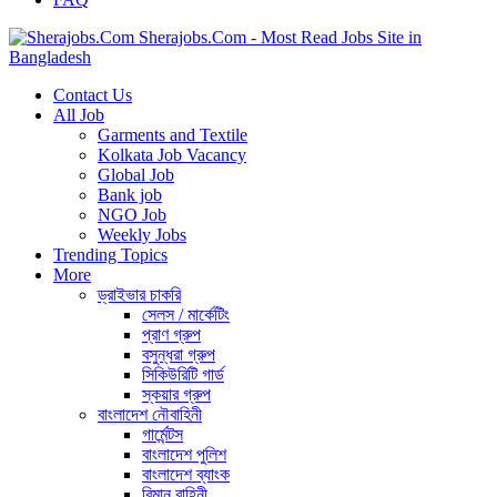
Sherajobs.Com - Most Read Jobs Site in
Bangladesh
Contact Us
All Job
Garments and Textile
Kolkata Job Vacancy
Global Job
Bank job
NGO Job
Weekly Jobs
Trending Topics
More
ড্রাইভার চাকরি
সেলস / মার্কেটিং
প্রাণ গ্রুপ
বসুন্ধরা গ্রুপ
সিকিউরিটি গার্ড
স্কয়ার গ্রুপ
বাংলাদেশ নৌবাহিনী
গার্মেন্টস
বাংলাদেশ পুলিশ
বাংলাদেশ ব্যাংক
বিমান বাহিনী