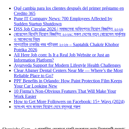
Qué cambia para los clientes después del primer préstamo en
Credito 365
Pune IT Company News: 700 Employees Affected by
Sudden Startup Shutdown
DSS Job Circular 2026 | সমাজসেবা অধিদপ্তর নিয়োগ বিজ্ঞপ্তি ২০২৬
বোয়েসেল বিদেশি নিয়োগ বিজ্ঞপ্তি ২০২৬: সকল দেশের নতুন বোয়েসেল সার্কুলার
ও আবেদনের নিয়ম
সাপ্তাহিক চাকরির খবর পত্রিকা ২০২৬ – Saptahik Chakrir Khobor
Potrika 2026
All Here Job com: Is It a Real Job Website or Just an
Information Platform?
Ayurveda Support for Modern Lifestyle Health Challenges
Clear Aligner Dental Centers Near Me — Where’s the Most
Reliable Place to Go?
PPF Benefits in Orlando: How Paint Protection Film Keeps
Your Car Looking New
10 Figma’s Non-Obvious Features That Will Make Your
Work Easier
How to Get More Followers on Facebook: 15+ Ways (2024)
অসংখ্য পদে জনবল নিয়োগ দেবে বসুন্ধরা গ্রুপ