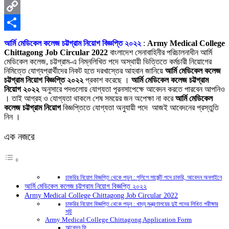
X
Copy
Link
Share
আর্মি মেডিকেল কলেজ চট্টগ্রাম নিয়োগ বিজ্ঞপ্তি ২০২২
:
Army Medical College
Chittagong Job Circular 2022
বাংলাদেশ সেনাবাহিনীর পরিচালনাধীন আর্মি
মেডিকেল কলেজ, চট্টগ্রাম-এ নিম্নলিখিত পদে অস্থায়ী ভিত্তিতে কর্মচারী নিয়োগের
নিমিত্তে যোগ্যপ্রার্থীদের নিকট হতে দরখাস্তের আহবান জানিয়ে
আর্মি মেডিকেল কলেজ
চট্টগ্রাম নিয়োগ বিজ্ঞপ্তি ২০২২
প্রকাশ করেছে ।
আর্মি মেডিকেল কলেজ চট্টগ্রাম
নিয়োগ ২০২২
অনুসারে পদগুলোয় যোগ্যতা পূরনসাপেক্ষে আবেদন করতে পারবেন আপনিও
। তাই আগ্রহ ও যোগ্যতা থাকলে শেষ সময়ের জন অপেক্ষা না করে
আর্মি মেডিকেল
কলেজ চট্টগ্রাম নিয়োগ
বিজ্ঞপ্তিতে যোগ্যতা অনুযায়ী পদে আজই আবেদনের প্রস্তুতি
নিন ।
এক নজরে
চাকরির নিয়োগ বিজ্ঞপ্তি থেকে পড়ুন : পুলিশে সার্জেন্ট পদে চাকরি, আবেদন অনলাইনে
আর্মি মেডিকেল কলেজ চট্টগ্রাম নিয়োগ বিজ্ঞপ্তি ২০২২
Army Medical College Chittagong Job Circular 2022
চাকরির নিয়োগ বিজ্ঞপ্তি থেকে পড়ুন : খাদ্য মন্ত্রণালয়ের দুই পদের লিখিত পরীক্ষার
সূচি
Army Medical College Chittagong Application Form
আবেদন ফি