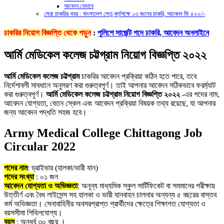
আবেদন যেভাবে
সেরা চাকরির খবর : বাংলাদেশ সেতু কর্তৃপক্ষে ১৩ জনের চাকরি, আবেদন ফি ৫০০/-
চাকরির নিয়োগ বিজ্ঞপ্তি থেকে পড়ুন
:
পুলিশে সার্জেন্ট পদে চাকরি, আবেদন অনলাইনে
আর্মি মেডিকেল কলেজ চট্টগ্রাম নিয়োগ বিজ্ঞপ্তি ২০২২
আর্মি মেডিকেল কলেজ চট্টগ্রাম
চাকরির আবেদন প্রক্রিয়া কঠিন হতে পারে, তবে
নির্দেশাবলী সাবধানে অনুসরণ করা গুরুত্বপূর্ণ। তাই আপনার আবেদন সঠিকভাবে ফরর্ম্যাট
করা গুরুত্বপূর্ণ।
আর্মি মেডিকেল কলেজ চট্টগ্রাম
নিয়োগ বিজ্ঞপ্তি ২০২২
-এর পদের নাম,
আবেদন যোগ্যতা, বেতন স্কেল এবং আবেদন প্রক্রিয়া বিষয়ক তথ্য রয়েছে, যা আপনার
জন্য আবেদন পদ্ধতি সহজ হবে।
Army Medical College Chittagong Job
Circular 2022
পদের নাম
: ড্রাইভার (হালকা/ভারী যান)
পদের সংখ্যা
: ০১ জন
আবেদন যোগ্যতা ও অভিজ্ঞতা
: অনূন্য মাধ্যমিক স্কুল সার্টিফিকেট বা সমমানের পরীক্ষায়
উত্তীর্ণ এবং বৈধ লাইসেন্স সহ হালকা ও ভারী যানবাহন চালনার অন্যন্য ৫ বছরের বাস্তব
কর্ম অভিজ্ঞতা। সেনাবাহিনীর অবসরপ্রাপ্ত প্রার্থীদের ক্ষেত্রে শিক্ষাগত যোগ্যতা ও
বয়সসীমা শিথিলযোগ্য।
বয়স
: অনূর্ধ্ব ৩০ বছর ।