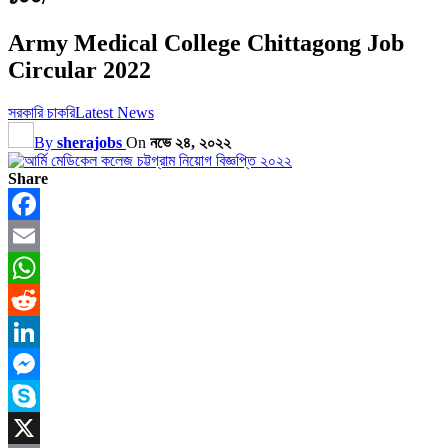
Army Medical College Chittagong Job
Circular 2022
সরকারি চাকরি
Latest News
By
sherajobs
On
নভে ২৪, ২০২২
Share
Facebook
Email
WhatsApp
Reddit
LinkedIn
Messenger
Skype