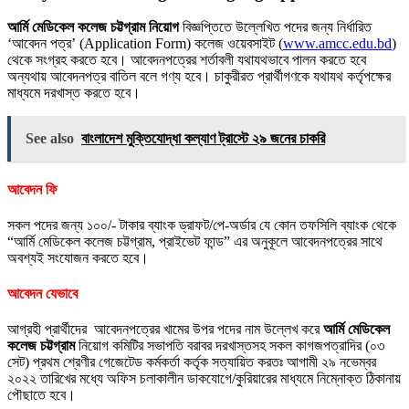
আর্মি মেডিকেল কলেজ চট্টগ্রাম নিয়োগ
বিজ্ঞপ্তিতে উল্লেখিত পদের জন্য নির্ধারিত
‘আবেদন পত্র’ (Application Form) কলেজ ওয়েবসাইট (
www.amcc.edu.bd
)
থেকে সংগ্রহ করতে হবে। আবেদনপত্রের শর্তাবলী যথাযথভাবে পালন করতে হবে
অন্যথায় আবেদনপত্র বাতিল বলে গণ্য হবে। চাকুরীরত প্রার্থীগণকে যথাযথ কর্তৃপক্ষের
মাধ্যমে দরখাস্ত করতে হবে।
See also
বাংলাদেশ মুক্তিযোদ্ধা কল্যাণ ট্রাস্টে ২৯ জনের চাকরি
আবেদন ফি
সকল পদের জন্য ১০০/- টাকার ব্যাংক ড্রাফট/পে-অর্ডার যে কোন তফসিলি ব্যাংক থেকে
“আর্মি মেডিকেল কলেজ চট্টগ্রাম, প্রাইভেট ফান্ড” এর অনুকূলে আবেদনপত্রের সাথে
অবশ্যই সংযোজন করতে হবে।
আবেদন যেভাবে
আগ্রহী প্রার্থীদের আবেদনপত্রের খামের উপর পদের নাম উল্লেখ করে
আর্মি মেডিকেল
কলেজ চট্টগ্রাম
নিয়োগ কমিটির সভাপতি বরাবর দরখাস্তসহ সকল কাগজপত্রাদির (০৩
সেট) প্রথম শ্রেণীর গেজেটেড কর্মকর্তা কর্তৃক সত্যায়িত করতঃ আগামী ২৯ নভেম্বর
২০২২ তারিখের মধ্যে অফিস চলাকালীন ডাকযোগে/কুরিয়ারের মাধ্যমে নিম্নোক্ত ঠিকানায়
পৌছাতে হবে।