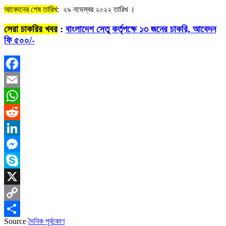
আবেদনের শেষ তারিখ
: ২৯ নভেম্বর ২০২২ তারিখ ।
সেরা চাকরির খবর
:
বাংলাদেশ সেতু কর্তৃপক্ষে ১৩ জনের চাকরি, আবেদন
ফি ৫০০/-
Facebook
Email
WhatsApp
Reddit
LinkedIn
Messenger
Skype
X
Copy
Source
দৈনিক পূর্বকোণ
Link
Share