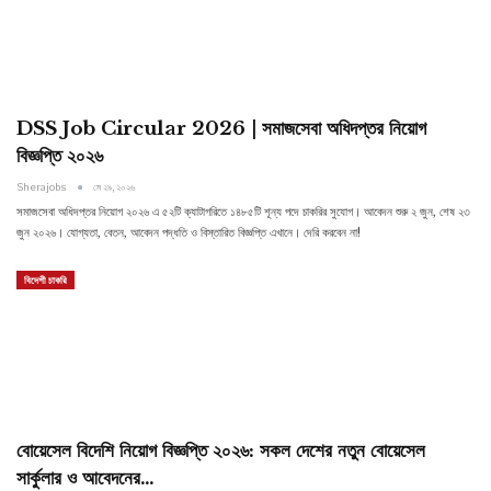
DSS Job Circular 2026 | সমাজসেবা অধিদপ্তর নিয়োগ
বিজ্ঞপ্তি ২০২৬
Sherajobs
মে ২৯, ২০২৬
সমাজসেবা অধিদপ্তর নিয়োগ ২০২৬ এ ৫২টি ক্যাটাগরিতে ১৪৮৫টি শূন্য পদে চাকরির সুযোগ। আবেদন শুরু ২ জুন, শেষ ২৩
জুন ২০২৬। যোগ্যতা, বেতন, আবেদন পদ্ধতি ও বিস্তারিত বিজ্ঞপ্তি এখানে। দেরি করবেন না!
বিদেশী চাকরি
বোয়েসেল বিদেশি নিয়োগ বিজ্ঞপ্তি ২০২৬: সকল দেশের নতুন বোয়েসেল
সার্কুলার ও আবেদনের…