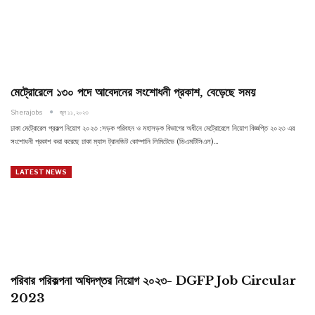
মেট্রোরেলে ১৩০ পদে আবেদনের সংশোধনী প্রকাশ, বেড়েছে সময়
Sherajobs
জুন ১১, ২০২৩
ঢাকা মেট্রোরেল প্রকল্প নিয়োগ ২০২৩ :সড়ক পরিবহন ও মহাসড়ক বিভাগের অধীনে মেট্রোরেলে নিয়োগ বিজ্ঞপ্তি ২০২৩ এর
সংশোধনী প্রকাশ করা করেছে ঢাকা ম্যাস ট্রানজিট কোম্পানি লিমিটেডে (ডিএমটিসিএল)…
LATEST NEWS
পরিবার পরিকল্পনা অধিদপ্তর নিয়োগ ২০২৩- DGFP Job Circular
2023