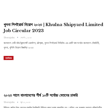
খুলনা শিপইয়ার্ড নিয়োগ ২০২৩ | Khulna Shipyard Limited
Job Circular 2023
Sherajobs
সেপ্টে ১, ২০২৩
বাংলাদেশ নেভী মটর ট্রান্সপাের্ট ওয়ার্কশপ, চট্টগ্রাম, খুলনা শিপইয়ার্ড লিমিটেড এর একটি অঙ্গ সংগঠন বাংলাদেশ নৌবাহিনী,
খুলনা, খুশিলি নিয়ােগ বিজ্ঞপ্তি ২০২৩
ক্যারিয়ার
২০২৩ সালে বাংলাদেশের শীর্ষ ১০টি সর্বোচ্চ বেতনের চাকরি
Sherajobs
জুন ১২, ২০২৩
বিভিন্ন সেক্টরে উচ্চ বেতনের চাকরির উপস্থিতি বিভিন্ন কারণ দ্বারা প্রভাবিত হয়। চাহিদা এবং সরবরাহ সবচেয়ে পরিবর্তনশীল