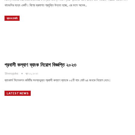
খাতগুলির মধ্যে একটি। বিশ্বে ক্রমাগত প্রযুক্তি উন্নত হচ্ছে, এর ফলে অনেক…
ব্যাংক চাকরি
প্রবাসী কল্যাণ ব্যাংক নিয়োগ বিজ্ঞপ্তি ২০২৩
Sherajobs
জুন ১২, ২০২৩
ব্যাংকার্স সিলেকশন কমিটির সদস্যভুক্ত প্রবাসী কল্যাণ ব্যাংকে ০৫টি পদে মোট ৬৪ জনকে নিয়োগ দেবে।
LATEST NEWS