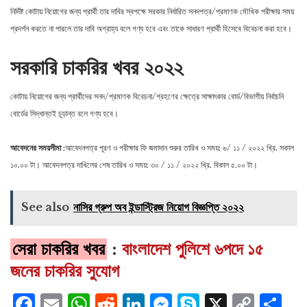
নির্দিষ্ট কোটায় নিয়োগের জন্য প্রার্থী তার দাবির স্বপক্ষে সরকার নির্ধারিত সনদপত্র/প্রমাণক মৌখিক পরীক্ষার সময়
প্রদর্শন করতে না পারলে তার দাবি অগ্রাহ্য বলে গণ্য হবে এবং তাকে সাধারণ প্রার্থী হিসেবে বিবেচনা করা হবে।
সরকারি চাকরির খবর ২০২২
কোটায় নিয়োগের জন্য প্রার্থীদের সনদ/প্রমাণক বিবেচনা/গ্রহণের ক্ষেত্রে সাক্ষাৎকার বোর্ড/বিভাগীয় নির্বাচনি
বোর্ডের সিদ্ধান্তই চূড়ান্ত বলে গণ্য হবে।
আবেদনের সময়সীমা
:আবেদনপত্র পূরণ ও পরীক্ষার ফি জমাদান শুরুর তারিখ ও সময়: ৬/ ১১ / ২০২২ খ্রি. সকাল
১০.০০ টা। আবেদনপত্র দাখিলের শেষ তারিখ ও সময়: ৩০ / ১১ / ২০২২ খ্রি. বিকাল ৫.০০ টা।
See also
নাসির গ্রুপ অব ইন্ডাস্ট্রিজ নিয়োগ বিজ্ঞপ্তি ২০২২
সেরা চাকরির খবর
:
বাংলাদেশ পুলিশে ৬পদে ১৫
জনের চাকরির সুযোগ
Facebook
Email
WhatsApp
Reddit
LinkedIn
Messenger
Skype
X
Cop
S