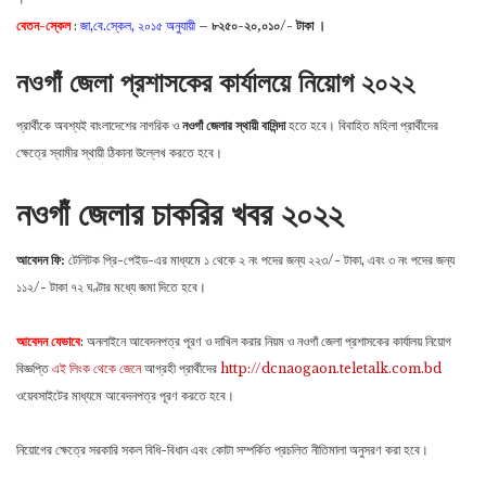
বেতন-স্কেল
:
জা,বে.স্কেল, ২০১৫ অনুযায়ী
–
৮২৫০-২০,০১০/- টাকা ।
নওগাঁ জেলা প্রশাসকের কার্যালয়ে নিয়োগ ২০২২
প্রার্থীকে অবশ্যই বাংলাদেশের নাগরিক ও
নওগাঁ জেলার স্থায়ী বাসিন্দা
হতে হবে। বিবাহিত মহিলা প্রার্থীদের
ক্ষেত্রে স্বামীর স্থায়ী ঠিকানা উল্লেখ করতে হবে।
নওগাঁ জেলার চাকরির খবর ২০২২
আবেদন ফি:
টেলিটক প্রি-পেইড-এর মাধ্যমে ১ থেকে ২ নং পদের জন্য ২২৩/- টাকা, এবং ৩ নং পদের জন্য
১১২/- টাকা ৭২ ঘণ্টার মধ্যে জমা দিতে হবে।
আবেদন যেভাবে
: অনলাইনে আবেদনপত্র পূরণ ও দাখিল করার নিয়ম ও নওগাঁ জেলা প্রশাসকের কার্যালয় নিয়োগ
বিজ্ঞপ্তি
এই লিংক থেকে জেনে
আগ্রহী প্রার্থীদের
http://dcnaogaon.teletalk.com.bd
ওয়েবসাইটের মাধ্যমে আবেদনপত্র পূরণ করতে হবে।
নিয়োগের ক্ষেত্রে সরকারি সকল বিধি-বিধান এবং কোটা সম্পর্কিত প্রচলিত নীতিমালা অনুসরণ করা হবে।