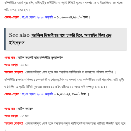
কম্পিউটারে ওয়ার্ড প্রসেসিং, ডাটা এন্ট্রি ও টাইপিং-এ প্রতি মিনিটে ন্যূনতম বাংলায় ২০ ও ইংরেজিতে ২০ শব্দের
গতি সম্পন্ন হতে হবে।
বেতন-স্কেল
:
জা,বে.স্কেল, ২০১৫ অনুযায়ী
–
১০,২০০-২৪,৬৮০/- টাকা ।
See also
গ্রাফিক্স ডিজাইনার পদে চাকরি দিবে, অনলাইন ভিসা এন্ড
ইমিগ্রেশন
পদের নাম
:
অফিস সহকারী কাম কম্পিউটার মুদ্রাক্ষরিক
পদের সংখ্যা
: ০২ জন
আবেদন যোগ্যতা
: কোনো স্বীকৃত বোর্ড হতে উচ্চ মাধ্যমিক সার্টিফিকেট বা সমমানের পরীক্ষায় উত্তীর্ণ ।
কম্পিউটার চালনায় অভিজ্ঞতা; স্প্রেডসিট ও প্রেজেন্টেশন-এ দক্ষতা; এবং কম্পিউটারে ওয়ার্ড প্রসেসিং, ডাটা এন্ট্রি
ও টাইপিং-এ প্রতি মিনিটে ন্যূনতম বাংলায় ২০ ও ইংরেজিতে ২০ শব্দের গতি সম্পন্ন হতে হবে।
বেতন-স্কেল
:
জা,বে.স্কেল, ২০১৫ অনুযায়ী
–
৯,৩০০-২২,৪৯০/- টাকা ।
পদের নাম
:
অফিস সহায়ক
পদের সংখ্যা
: ০৩ জন
আবেদন যোগ্যতা
: কোনো স্বীকৃত বোর্ড হতে মাধ্যমিক স্কুল সার্টিফিকেট বা সমমানের পরীক্ষায় উত্তীর্ণ হতে হবে
।