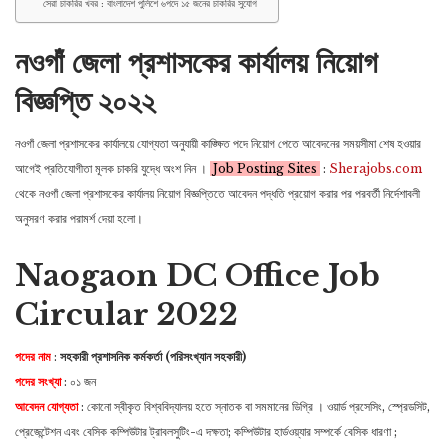
সেরা চাকরির খবর : বাংলাদেশ পুলিশে ৬পদে ১৫ জনের চাকরির সুযোগ
নওগাঁ জেলা প্রশাসকের কার্যালয় নিয়োগ
বিজ্ঞপ্তি ২০২২
নওগাঁ জেলা প্রশাসকের কার্যালয়ে
যোগ্যতা অনুযায়ী কাঙ্ক্ষিত পদে নিয়োগ পেতে আবেদনের সময়সীমা শেষ হওয়ার
আগেই প্রতিযোগীতা মূলক চাকরি যুদ্ধে অংশ নিন ।
Job Posting Sites
:
Sherajobs.com
থেকে
নওগাঁ জেলা প্রশাসকের কার্যালয় নিয়োগ বিজ্ঞপ্তিতে
আবেদন পদ্ধতি প্রয়োগ করার পর পরবর্তী নির্দেশাবলী
অনুসরণ করার পরামর্শ দেয়া হলো।
Naogaon DC Office Job
Circular 2022
পদের নাম
:
সহকারী প্রশাসনিক কর্মকর্তা (পরিসংখ্যান সহকারী)
পদের সংখ্যা
: ০১ জন
আবেদন যোগ্যতা
: কোনো স্বীকৃত বিশ্ববিদ্যালয় হতে স্নাতক বা সমমানের ডিগ্রি । ওয়ার্ড প্রসেসিং, স্প্রেডসিট,
প্রেজেন্টেশন এবং বেসিক কম্পিউটার ট্রাবলসুটিং-এ দক্ষতা; কম্পিউটার হার্ডওয়্যার সম্পর্কে বেসিক ধারণা ;