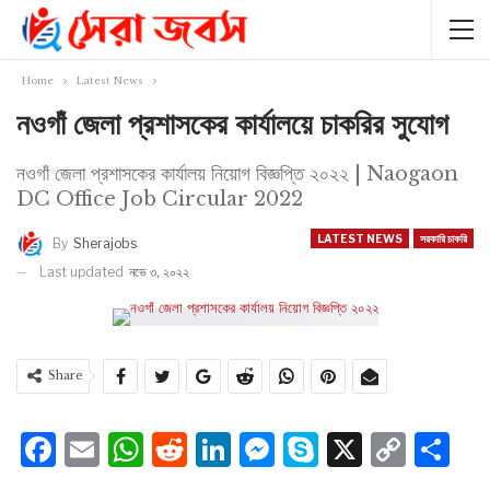
Home
Latest News
নওগাঁ জেলা প্রশাসকের কার্যালয়ে চাকরির সুযোগ
নওগাঁ জেলা প্রশাসকের কার্যালয় নিয়োগ বিজ্ঞপ্তি ২০২২ | Naogaon
DC Office Job Circular 2022
LATEST NEWS
সরকারি চাকরি
By
Sherajobs
Last updated
নভে ৩, ২০২২
Share
Facebook
Email
WhatsApp
Reddit
LinkedIn
Messenger
Skype
X
Cop
S
Lin