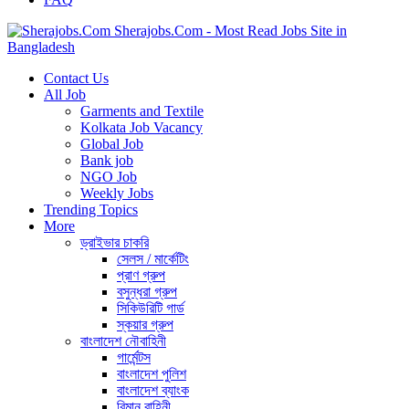
Sherajobs.Com - Most Read Jobs Site in
Bangladesh
Contact Us
All Job
Garments and Textile
Kolkata Job Vacancy
Global Job
Bank job
NGO Job
Weekly Jobs
Trending Topics
More
ড্রাইভার চাকরি
সেলস / মার্কেটিং
প্রাণ গ্রুপ
বসুন্ধরা গ্রুপ
সিকিউরিটি গার্ড
স্কয়ার গ্রুপ
বাংলাদেশ নৌবাহিনী
গার্মেন্টস
বাংলাদেশ পুলিশ
বাংলাদেশ ব্যাংক
বিমান বাহিনী