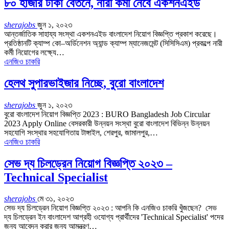
৮০ হাজার টাকা বেতনে, নারী কর্মী নেবে একশনএইড
sherajobs
জুন ১, ২০২৩
আন্তর্জাতিক সাহায্য সংস্থা একশনএইড বাংলাদেশ নিয়োগ বিজ্ঞপ্তি প্রকাশ করেছে।
প্রতিষ্ঠানটি ক্যাম্প কো–অর্ডিনেশন অ্যান্ড ক্যাম্প ম্যানেজমেন্ট (সিসিসিএম) প্রকল্পে নারী
কর্মী নিয়োগের লক্ষ্যে…
এনজিও চাকরি
হেলথ সুপারভাইজার নিচ্ছে, বুরো বাংলাদেশ
sherajobs
জুন ১, ২০২৩
বুরো বাংলাদেশ নিয়োগ বিজ্ঞপ্তি 2023 : BURO Bangladesh Job Circular
2023 Apply Online বেসরকারী উন্নয়ন সংস্থা বুরো বাংলাদেশ বিভিন্ন উন্নয়ন
সহযোগি সংস্থার সহযোগিতায় টাঙ্গাইল, শেরপুর, জামালপুর,
…
এনজিও চাকরি
সেভ দ্য চিলড্রেন নিয়োগ বিজ্ঞপ্তি ২০২৩ –
Technical Specialist
sherajobs
মে ৩১, ২০২৩
সেভ দ্য চিলড্রেন নিয়োগ বিজ্ঞপ্তি ২০২৩ : আপনি কি এনজিও চাকরি খুঁজছেন? সেভ
দ্য চিলড্রেন ইন বাংলাদেশ আগ্রহী ওযোগ্য প্রার্থীদের 'Technical Specialist' পদের
জন্য আবেদন করার জন্য আমন্ত্রণ…