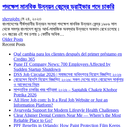
পদক্ষেপ মানবিক উন্নয়ন কেন্দ্রে ড্রাইভার পদে চাকরি
sherajobs
মে ২৪, ২০২৩
বাংলাদেশের শীর্ষস্থানীয় উন্নয়ন সংস্থা পদক্ষেপ মানবিক উন্নয়ন কেন্দ্র ১৯৮৬ সাল
থেকে সমগ্র বাংলাদেশ জুড়ে আর্থ-সামাজিক অবস্থার উন্নয়নে অবদান রেখে চলেছে।
৩৭ বছরের এই পথ চলায় ১ কোটির অধিক…
Older Posts
Recent Posts
Qué cambia para los clientes después del primer préstamo en
Credito 365
Pune IT Company News: 700 Employees Affected by
Sudden Startup Shutdown
DSS Job Circular 2026 | সমাজসেবা অধিদপ্তর নিয়োগ বিজ্ঞপ্তি ২০২৬
বোয়েসেল বিদেশি নিয়োগ বিজ্ঞপ্তি ২০২৬: সকল দেশের নতুন বোয়েসেল সার্কুলার
ও আবেদনের নিয়ম
সাপ্তাহিক চাকরির খবর পত্রিকা ২০২৬ – Saptahik Chakrir Khobor
Potrika 2026
All Here Job com: Is It a Real Job Website or Just an
Information Platform?
Ayurveda Support for Modern Lifestyle Health Challenges
Clear Aligner Dental Centers Near Me — Where’s the Most
Reliable Place to Go?
PPF Benefits in Orlando: How Paint Protection Film Keeps