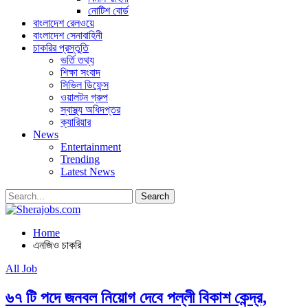
নোটিশ বোর্ড
বাংলাদেশ রেলওয়ে
বাংলাদেশ সেনাবাহিনী
চাকরির প্রস্তুতি
ভর্তি তথ্য
শিক্ষা সংবাদ
সিভিল ডিফেন্স
ওয়ালটন গ্রুপ
স্বাস্থ্য অধিদপ্তর
ক্যারিয়ার
News
Entertainment
Trending
Latest News
Home
এনজিও চাকরি
All Job
৬৭ টি পদে জনবল নিয়োগ দেবে পল্লী বিকাশ কেন্দ্র,