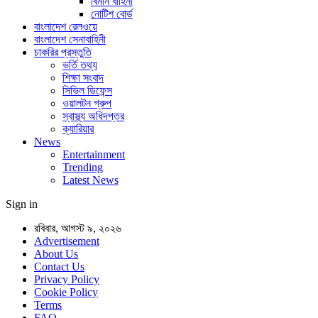
বিমান বাহিনী
নোটিশ বোর্ড
বাংলাদেশ রেলওয়ে
বাংলাদেশ সেনাবাহিনী
চাকরির প্রস্তুতি
ভর্তি তথ্য
শিক্ষা সংবাদ
সিভিল ডিফেন্স
ওয়ালটন গ্রুপ
স্বাস্থ্য অধিদপ্তর
ক্যারিয়ার
News
Entertainment
Trending
Latest News
Sign in
রবিবার, আগস্ট ৯, ২০২৬
Advertisement
About Us
Contact Us
Privacy Policy
Cookie Policy
Terms
FAQ