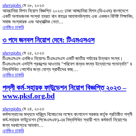
sherajobs
মে ২৮, ২০২৩
আহছানিয়া মিশন নিয়োগ বিজ্ঞপ্তি ২০২৩: ঢাকা আহ্ছানিয়া মিশন (ডিএএম) বাংলাদেশে
একটি অলাভজনক সংস্থা হযরত খান বাহদুর আহসানউল্লাহ এবং একজন বিশিষ্ট শিক্ষাবিদ,
সমাজ সংস্কারক এবং আধ্যাত্মিক নেতা…
এনজিও চাকরি
৩ পদে জনবল নিয়োগ দেবে: টিএমএসএস
sherajobs
মে ২৫, ২০২৩
টিএমএসএস এনজিও নিয়োগঃ টিএমএসএস একটি জাতীয় পর্যায়ের উন্নয়ন সংস্থ।
টিএমএসএস এসইপি প্রকল্পের আওতায় "পরিবেশ বান্ধব মৎস্য উদ্যোগের পদোন্নতি" র
নিম্নলিখিত পোস্টের জন্য যোগ্য প্রার্থীদের কাছ…
এনজিও চাকরি
পল্লী কর্ম-সহায়ক ফাউন্ডেশন নিয়োগ বিজ্ঞপ্তি ২০২৩ –
www.pksf.org.bd
sherajobs
মে ২৪, ২০২৩
কর্মসংস্থানের মাধ্যমে দারিদ্র্য বিমোচনের লক্ষ্যে বাংলাদেশ সরকার কর্তৃক প্রতিষ্ঠিত পল্লী
কর্ম-সহায়ক ফাউন্ডেশন (পিকেএসএফ)-এর নিম্নলিখিত স্থায়ী পদে কর্মকর্তা নিয়োগের
জন্য দরখাস্তের আহবান…
এনজিও চাকরি