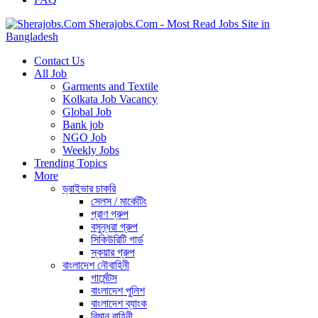
Sherajobs.Com - Most Read Jobs Site in
Bangladesh
Contact Us
All Job
Garments and Textile
Kolkata Job Vacancy
Global Job
Bank job
NGO Job
Weekly Jobs
Trending Topics
More
ড্রাইভার চাকরি
সেলস / মার্কেটিং
প্রাণ গ্রুপ
বসুন্ধরা গ্রুপ
সিকিউরিটি গার্ড
স্কয়ার গ্রুপ
বাংলাদেশ নৌবাহিনী
গার্মেন্টস
বাংলাদেশ পুলিশ
বাংলাদেশ ব্যাংক
বিমান বাহিনী