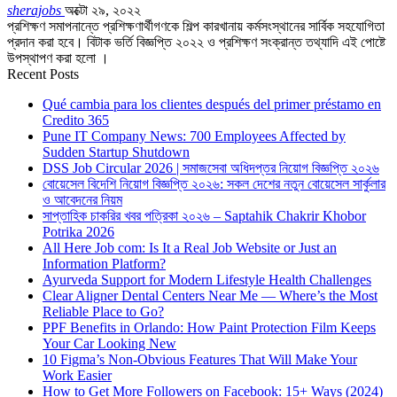
sherajobs
অক্টো ২৯, ২০২২
প্রশিক্ষণ সমাপনান্তে প্রশিক্ষণার্থীগণকে শিল্প কারখানায় কর্মসংস্থানের সার্বিক সহযোগিতা
প্রদান করা হবে। বিটাক ভর্তি বিজ্ঞপ্তি ২০২২ ও প্রশিক্ষণ সংক্রান্ত তথ্যাদি এই পোষ্টে
উপস্থাপণ করা হলো ।
Recent Posts
Qué cambia para los clientes después del primer préstamo en
Credito 365
Pune IT Company News: 700 Employees Affected by
Sudden Startup Shutdown
DSS Job Circular 2026 | সমাজসেবা অধিদপ্তর নিয়োগ বিজ্ঞপ্তি ২০২৬
বোয়েসেল বিদেশি নিয়োগ বিজ্ঞপ্তি ২০২৬: সকল দেশের নতুন বোয়েসেল সার্কুলার
ও আবেদনের নিয়ম
সাপ্তাহিক চাকরির খবর পত্রিকা ২০২৬ – Saptahik Chakrir Khobor
Potrika 2026
All Here Job com: Is It a Real Job Website or Just an
Information Platform?
Ayurveda Support for Modern Lifestyle Health Challenges
Clear Aligner Dental Centers Near Me — Where’s the Most
Reliable Place to Go?
PPF Benefits in Orlando: How Paint Protection Film Keeps
Your Car Looking New
10 Figma’s Non-Obvious Features That Will Make Your
Work Easier
How to Get More Followers on Facebook: 15+ Ways (2024)