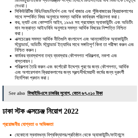
ডিমিউচুয়ালাইজড স্ব-নিয়ন্ত্রক সংস্থা হিসাবে ডিএসই-এর অর্থ বিভাগকে নেতৃত্ব
দেওয়া।
সিকিউরিটিজ বিধি/নিয়ম/নির্দেশ এবং অর্থ বাজার এবং পুঁজিবাজারের ক্রিয়াকলাপের
সাথে সম্পর্কিত বিষয় অনুসারে সমস্ত আর্থিক কার্যক্রম পরিচালনা করা।
কর, ভ্যাট এবং কোম্পানি আইন, ১৯৯৪ সহ প্রযোজ্য অ্যাকাউন্টিং এবং অডিটিং
মান সংক্রান্ত আইন/বিধি অনুসারে সমস্ত আর্থিক বিষয়ের নিষ্পত্তি নিশ্চিত
করা।
এক্সচেঞ্জের সমস্ত আর্থিক নীতিগুলি বাংলাদেশ এবং আন্তর্জাতিক অ্যাকাউন্টিং
স্ট্যান্ডার্ড, অডিটিং স্ট্যান্ডার্ড ইত্যাদির সাথে সঙ্গতিপূর্ণ কিনা তা পরীক্ষা করুন এবং
নিশ্চিত করুন।
কার্যকর ব্যবস্থাপনা তথ্য ব্যবস্থার কৌশলগত পরিকল্পনা, নকশা এবং
বাস্তবায়ন।
পরিকল্পনা তৈরি করুন এবং কর্পোরেট উদ্দেশ্য পূরণের জন্য কৌশলগত, আর্থিক
এবং অপারেশনাল ক্রিয়াকলাপের জন্য স্বল্প/দীর্ঘমেয়াদী কর্মের জন্য দূরদর্শী
নির্দেশিকা প্রদান করা।
See also
বিআইডিএসে চাকরির সুযোগ, বেতন ৬৭,০১০ টাকা
ঢাকা স্টক এক্সচেঞ্জ নিয়োগ 2022
প্রয়োজনীয় যোগ্যতা ও অভিজ্ঞতা
যেকোনো স্বনামধন্য বিশ্ববিদ্যালয়/প্রতিষ্ঠান থেকে অ্যাকাউন্টিং/ফাইনান্সে