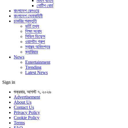
বিমান বাহিনী
নোটিশ বোর্ড
বাংলাদেশ রেলওয়ে
বাংলাদেশ সেনাবাহিনী
চাকরির প্রস্তুতি
ভর্তি তথ্য
শিক্ষা সংবাদ
সিভিল ডিফেন্স
ওয়ালটন গ্রুপ
স্বাস্থ্য অধিদপ্তর
ক্যারিয়ার
News
Entertainment
Trending
Latest News
Sign in
শুক্রবার, আগস্ট ৭, ২০২৬
Advertisement
About Us
Contact Us
Privacy Policy
Cookie Policy
Terms
FAQ