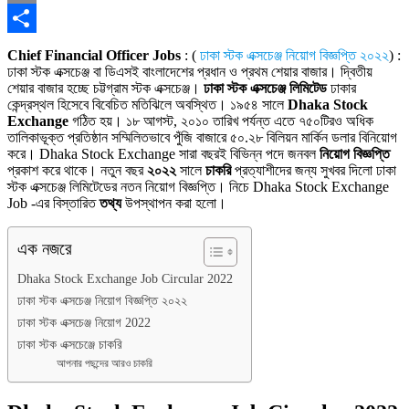
Copy
Link
Share
Chief Financial Officer Jobs
: (
ঢাকা স্টক এক্সচেঞ্জ নিয়োগ বিজ্ঞপ্তি ২০২২
) :
ঢাকা স্টক এক্সচেঞ্জ বা ডিএসই বাংলাদেশের প্রধান ও প্রথম শেয়ার বাজার। দ্বিতীয়
শেয়ার বাজার হচ্ছে চট্টগ্রাম স্টক এক্সচেঞ্জ।
ঢাকা স্টক এক্সচেঞ্জ লিমিটেড
ঢাকার
কেন্দ্রস্থল হিসেবে বিবেচিত মতিঝিলে অবস্থিত। ১৯৫৪ সালে
Dhaka Stock
Exchange
গঠিত হয়। ১৮ আগস্ট, ২০১০ তারিখ পর্যন্ত এতে ৭৫০টিরও অধিক
তালিকাভূক্ত প্রতিষ্ঠান সম্মিলিতভাবে পুঁজি বাজারে ৫০.২৮ বিলিয়ন মার্কিন ডলার বিনিয়োগ
করে। Dhaka Stock Exchange সারা বছরই বিভিন্ন পদে জনবল
নিয়োগ বিজ্ঞপ্তি
প্রকাশ করে থাকে। নতুন বছর
২০২২
সালে
চাকরি
প্রত্যাশীদের জন্য সুখবর দিলো ঢাকা
স্টক এক্সচেঞ্জ লিমিটেডের নতন নিয়োগ বিজ্ঞপ্তি। নিচে Dhaka Stock Exchange
Job -এর বিস্তারিত
তথ্য
উপস্থাপন করা হলো।
এক নজরে
Dhaka Stock Exchange Job Circular 2022
ঢাকা স্টক এক্সচেঞ্জ নিয়োগ বিজ্ঞপ্তি ২০২২
ঢাকা স্টক এক্সচেঞ্জ নিয়োগ 2022
ঢাকা স্টক এক্সচেঞ্জে চাকরি
আপনার পছন্দের আরও চাকরি