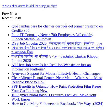
অসংখ্য পদে জনবল নিয়োগ দেবে বসুন্ধরা গ্রুপ
Prev
Next
Recent Posts
Qué cambia para los clientes después del primer préstamo en
Credito 365
Pune IT Company News: 700 Employees Affected by
Sudden Startup Shutdown
DSS Job Circular 2026 | সমাজসেবা অধিদপ্তর নিয়োগ বিজ্ঞপ্তি ২০২৬
বোয়েসেল বিদেশি নিয়োগ বিজ্ঞপ্তি ২০২৬: সকল দেশের নতুন বোয়েসেল সার্কুলার
ও আবেদনের নিয়ম
সাপ্তাহিক চাকরির খবর পত্রিকা ২০২৬ – Saptahik Chakrir Khobor
Potrika 2026
All Here Job com: Is It a Real Job Website or Just an
Information Platform?
Ayurveda Support for Modern Lifestyle Health Challenges
Clear Aligner Dental Centers Near Me — Where’s the Most
Reliable Place to Go?
PPF Benefits in Orlando: How Paint Protection Film Keeps
Your Car Looking New
10 Figma’s Non-Obvious Features That Will Make Your
Work Easier
How to Get More Followers on Facebook: 15+ Ways (2024)