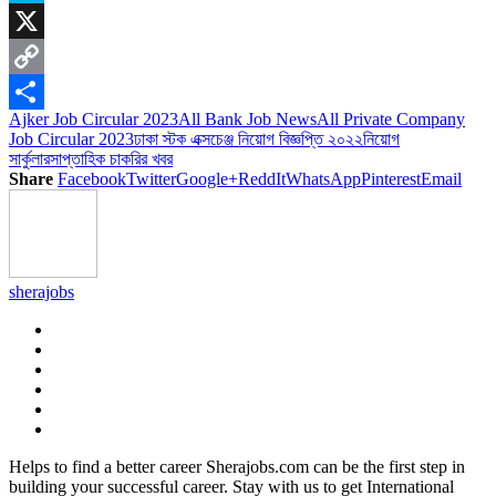
Skype
X
Copy
Ajker Job Circular 2023
All Bank Job News
All Private Company
Link
Share
Job Circular 2023
ঢাকা স্টক এক্সচেঞ্জ নিয়োগ বিজ্ঞপ্তি ২০২২
নিয়োগ
সার্কুলার
সাপ্তাহিক চাকরির খবর
Share
Facebook
Twitter
Google+
ReddIt
WhatsApp
Pinterest
Email
sherajobs
Helps to find a better career Sherajobs.com can be the first step in
building your successful career. Stay with us to get International