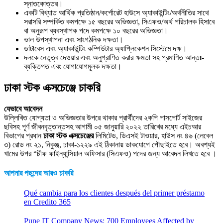
স্নাতকোত্তর।
একটি বিখ্যাত আর্থিক প্রতিষ্ঠান/কর্পোরেট হাউসে অ্যাকাউন্টিং/অর্থনীতির সাথে
সরাসরি সম্পর্কিত কমপক্ষে ১৫ বছরের অভিজ্ঞতা, সিএফও/অর্থ পরিচালক হিসাবে
বা অনুরূপ ব্যবস্থাপক পদে কমপক্ষে ১০ বছরের অভিজ্ঞতা।
ভাল উপস্থাপনা এবং সাংগঠনিক দক্ষতা।
ডাটাবেস এবং অ্যাকাউন্টিং কম্পিউটার অ্যাপ্লিকেশন সিস্টেমে দক্ষ।
দলকে নেতৃত্ব দেওয়ার এবং অনুপ্রাণিত করার ক্ষমতা সহ প্রমাণিত আন্তঃ-
ব্যক্তিগত এবং যোগাযোগমূলক দক্ষতা।
ঢাকা স্টক এক্সচেঞ্জে চাকরি
যেভাবে আবেদন
উল্লিখিত যোগ্যতা ও অভিজ্ঞতার উপরে থাকার প্রার্থীদের ২কপি পাসপোর্ট সাইজের
ছবিসহ পূর্ণ জীবনবৃত্তান্তসহ আগামী ০৫ জানুয়ারি ২০২২ তারিখের মধ্যে এইচআর
বিভাগের প্রধান
ঢাকা স্টক এক্সচেঞ্জের
লিমিটেড, ডিএসই টাওয়ার, হাউস নং ৪৬ (লেবেল
৩) রোড নং ২১, নিকুঞ্জ, ঢাকা-১২২৯ এই ঠিকানায় ডাকযোগে পৌছাইতে হবে। অবশ্যই
খামের উপর “চীফ ফাইন্যান্সিয়াল অফিসার (সিএফও) পদের জন্য আবেদন লিখতে হবে ।
আপনার পছন্দের আরও চাকরি
Qué cambia para los clientes después del primer préstamo
en Credito 365
Pune IT Company News: 700 Employees Affected by