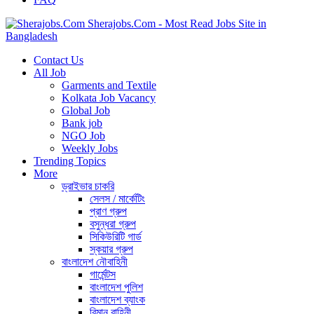
Sherajobs.Com - Most Read Jobs Site in
Bangladesh
Contact Us
All Job
Garments and Textile
Kolkata Job Vacancy
Global Job
Bank job
NGO Job
Weekly Jobs
Trending Topics
More
ড্রাইভার চাকরি
সেলস / মার্কেটিং
প্রাণ গ্রুপ
বসুন্ধরা গ্রুপ
সিকিউরিটি গার্ড
স্কয়ার গ্রুপ
বাংলাদেশ নৌবাহিনী
গার্মেন্টস
বাংলাদেশ পুলিশ
বাংলাদেশ ব্যাংক
বিমান বাহিনী