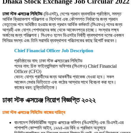
Dhaka Stock Exchange Job Circular 2022
ঢাকা স্টক এক্সচেঞ্জ লিমিটেড
(ডিএসই), দেশের প্রধান ব্যবসায়িক প্রতিষ্ঠান, সমস্ত
আর্থিক ক্রিয়াকলাপ পরিকল্পনা ও নির্দেশনা এবং কৌশলগত নির্ধারণের জন্য প্রধান
নেতৃত্বের পদে অধিষ্ঠিত হওয়ার জন্য প্রধান আর্থিক কর্মকর্তা (সিএফও) পদের জন্য
আগ্রহী এবং যোগ্য পেশাদারদের কাছ থেকে আবেদনপত্র চাচ্ছে। সংস্থার লক্ষ্য
অর্জনের জন্য পরিকল্পনা। সিএফও হলেন ডিএসইর নির্বাহী ব্যবস্থাপনা দলের একজন
সিনিয়র সদস্য এবং তিনি সরাসরি ব্যবস্থাপনা পরিচালকের কাছে রিপোর্ট করবেন।
Chief Financial Officer Job Description
প্রতিষ্ঠানের নাম: ঢাকা স্টক এক্সচেঞ্জের লিমিটেড
পদের নাম: চিফ ফাইন্যান্সিয়াল অফিসার (সিএফও) Chief Financial
Officer (CFO)
বেতন: যোগ্য প্রার্থীদের জন্য আকর্ষণীয় প্যাকেজ দেওয়া হবে। সকল
আবেদন মেধার ভিত্তিতে এবং কঠোর আস্থার সাথে বিবেচনা করা হবে।
কাজের ধরন: চুক্তিভিত্তিক।
ঢাকা স্টক এক্সচেঞ্জ নিয়োগ বিজ্ঞপ্তি ২০২২
ঢাকা স্টক এক্সচেঞ্জ লিমিটেড কাজের দায়িত্ব
বাংলাদেশ সিকিউরিটিজ অ্যান্ড এক্সচেঞ্জ কমিশন (বিএসইসি) এবং ডিএসই-এর
পাশাপাশি কোম্পানি আইন, ১৯৯৪-এর বিধি ও প্রবিধান অনুসারে