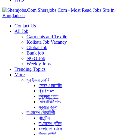
Sherajobs.Com - Most Read Jobs Site in
Bangladesh
Contact Us
All Job
Garments and Textile
Kolkata Job Vacancy
Global Job
Bank job
NGO Job
Weekly Jobs
Trending Topics
More
ড্রাইভার চাকরি
সেলস / মার্কেটিং
প্রাণ গ্রুপ
বসুন্ধরা গ্রুপ
সিকিউরিটি গার্ড
স্কয়ার গ্রুপ
বাংলাদেশ নৌবাহিনী
গার্মেন্টস
বাংলাদেশ পুলিশ
বাংলাদেশ ব্যাংক
বিমান বাহিনী