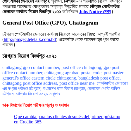
পোস্টমাস্টার জেনারেল এর দপ্তর
, পূর্বাঞ্চল,
চট্টগ্রাম
-এর প্রকাশিত নিয়োগ বিজ্ঞপ্তির
পদগুলোয় আবেদনের যোগ্যতাসহ অন্যান্য বিস্তারিত জানতে
চট্টগ্রাম পোস্টমাস্টার
জেনারেল কার্যালয় নিয়োগ বিজ্ঞপ্তি ২০২১
অফিসিয়াল
Jobs Notice দেখুন
।
General Post Office (GPO), Chattogram
চট্টগ্রাম পোস্টমাস্টার জেনারেল কার্যালয় নিয়োগে আবেদনের নিয়ম: আগ্রহী প্রার্থীরা
(
http://pmgec.teletalk.com.bd
) ওয়েবসাইট থেকে আবেদনপত্র পূরণ করতে
পারবেন।
চট্টগ্রাম নিয়োগ বিজ্ঞপ্তি ২০২১
chittagong gpo contact number, post office chittagong, gpo post
office contact number, chittagong agrabad postal code, postmaster
general’s office eastern circle chittagong, bangladesh post office,
chittagong post office address, post office near me, পোস্টমাস্টার জেনারেল
এর দপ্তর পূর্বাঞ্চল চট্টগ্রাম, বাংলাদেশ ডাক বিভাগ চট্টগ্রাম, জেনারেল পোস্ট অফিস
চট্টগ্রাম, চট্টগ্রাম নিয়োগ ২০২১ সার্কুলার
ডাক বিভাগের নিয়োগ পরীক্ষার প্রশ্ন ও সমাধান
Qué cambia para los clientes después del primer préstamo
en Credito 365