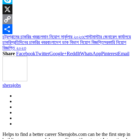
Skype
X
Copy
চট্রগ্রামের চাকরির খবর
চলমান নিয়োগ সার্কুলার ২০২৩
পোস্টমাস্টার জেনারেল কার্যালয়ে
Link
Share
চাকরি
প্রতিদিনের চাকরির খবর
বাংলাদেশ ডাক বিভাগ নিয়োগ বিজ্ঞপ্তি
সরকারি নিয়োগ
বিজ্ঞপ্তি ২০২৩
Share
Facebook
Twitter
Google+
ReddIt
WhatsApp
Pinterest
Email
sherajobs
Helps to find a better career Sherajobs.com can be the first step in