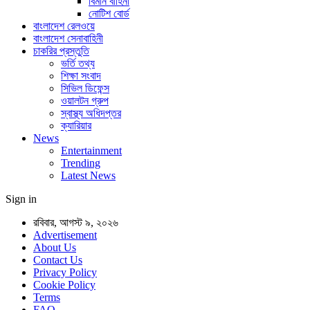
বিমান বাহিনী
নোটিশ বোর্ড
বাংলাদেশ রেলওয়ে
বাংলাদেশ সেনাবাহিনী
চাকরির প্রস্তুতি
ভর্তি তথ্য
শিক্ষা সংবাদ
সিভিল ডিফেন্স
ওয়ালটন গ্রুপ
স্বাস্থ্য অধিদপ্তর
ক্যারিয়ার
News
Entertainment
Trending
Latest News
Sign in
রবিবার, আগস্ট ৯, ২০২৬
Advertisement
About Us
Contact Us
Privacy Policy
Cookie Policy
Terms
FAQ