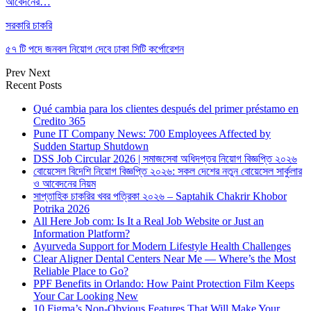
আবেদনের…
সরকারি চাকরি
৫৭ টি পদে জনবল নিয়োগ দেবে ঢাকা সিটি কর্পোরেশন
Prev
Next
Recent Posts
Qué cambia para los clientes después del primer préstamo en
Credito 365
Pune IT Company News: 700 Employees Affected by
Sudden Startup Shutdown
DSS Job Circular 2026 | সমাজসেবা অধিদপ্তর নিয়োগ বিজ্ঞপ্তি ২০২৬
বোয়েসেল বিদেশি নিয়োগ বিজ্ঞপ্তি ২০২৬: সকল দেশের নতুন বোয়েসেল সার্কুলার
ও আবেদনের নিয়ম
সাপ্তাহিক চাকরির খবর পত্রিকা ২০২৬ – Saptahik Chakrir Khobor
Potrika 2026
All Here Job com: Is It a Real Job Website or Just an
Information Platform?
Ayurveda Support for Modern Lifestyle Health Challenges
Clear Aligner Dental Centers Near Me — Where’s the Most
Reliable Place to Go?
PPF Benefits in Orlando: How Paint Protection Film Keeps
Your Car Looking New
10 Figma’s Non-Obvious Features That Will Make Your