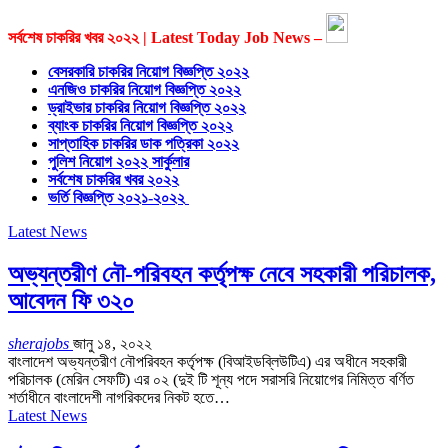
সর্বশেষ চাকরির খবর ২০২২ | Latest Today Job News –
বেসরকারি চাকরির নিয়োগ বিজ্ঞপ্তি ২০২২
এনজিও চাকরির নিয়োগ বিজ্ঞপ্তি ২০২২
ড্রাইভার চাকরির নিয়োগ বিজ্ঞপ্তি ২০২২
ব্যাংক চাকরির নিয়োগ বিজ্ঞপ্তি ২০২২
সাপ্তাহিক চাকরির ডাক পত্রিকা ২০২২
পুলিশ নিয়োগ ২০২২ সার্কুলার
সর্বশেষ চাকরির খবর ২০২২
ভর্তি বিজ্ঞপ্তি ২০২১-২০২২
Latest News
অভ্যন্তরীণ নৌ-পরিবহন কর্তৃপক্ষ নেবে সহকারী পরিচালক,
আবেদন ফি ৩২০
sherajobs
জানু ১৪, ২০২২
বাংলাদেশ অভ্যন্তরীণ নৌপরিবহন কর্তৃপক্ষ (বিআইডব্লিউটিএ) এর অধীনে সহকারী
পরিচালক (মেরিন সেফটি) এর ০২ (দুই টি শূন্য পদে সরাসরি নিয়ােগের নিমিত্ত বর্ণিত
শর্তাধীনে বাংলাদেশী নাগরিকদের নিকট হতে…
Latest News