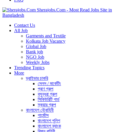
Sherajobs.Com - Most Read Jobs Site in
Bangladesh
Contact Us
All Job
Garments and Textile
Kolkata Job Vacancy
Global Job
Bank job
NGO Job
Weekly Jobs
Trending Topics
More
ড্রাইভার চাকরি
সেলস / মার্কেটিং
প্রাণ গ্রুপ
বসুন্ধরা গ্রুপ
সিকিউরিটি গার্ড
স্কয়ার গ্রুপ
বাংলাদেশ নৌবাহিনী
গার্মেন্টস
বাংলাদেশ পুলিশ
বাংলাদেশ ব্যাংক
বিমান বাহিনী