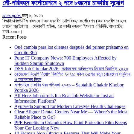
নৌ-পরিবহন কর্পোরেশনে ২ পদে ৮জনের চাকরির সুযোগ
sherajobs
জানু ৬, ২০২২
বিআইডব্লিউটিসি বাংলাদেশ অভ্যন্তরীণ নৌপরিবহন কর্পোরেশন (অভ্যন্তরীণ জাহাজ
চলাচল প্রতিষ্ঠান)। ফেয়ারলী হাউজ, ২৪ কাজী নজরুল ইসলাম এভিনিউ, বাংলামটর,
ঢাকা-১০০০।
Recent Posts
Qué cambia para los clientes después del primer préstamo en
Credito 365
Pune IT Company News: 700 Employees Affected by
Sudden Startup Shutdown
DSS Job Circular 2026 | সমাজসেবা অধিদপ্তর নিয়োগ বিজ্ঞপ্তি ২০২৬
বোয়েসেল বিদেশি নিয়োগ বিজ্ঞপ্তি ২০২৬: সকল দেশের নতুন বোয়েসেল সার্কুলার
ও আবেদনের নিয়ম
সাপ্তাহিক চাকরির খবর পত্রিকা ২০২৬ – Saptahik Chakrir Khobor
Potrika 2026
All Here Job com: Is It a Real Job Website or Just an
Information Platform?
Ayurveda Support for Modern Lifestyle Health Challenges
Clear Aligner Dental Centers Near Me — Where’s the Most
Reliable Place to Go?
PPF Benefits in Orlando: How Paint Protection Film Keeps
Your Car Looking New
10 Figma’s Non-Obvious Features That Will Make Your