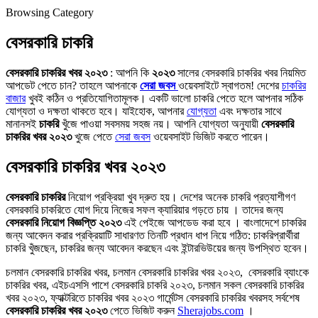
Browsing Category
বেসরকারি চাকরি
বেসরকারি চাকরির খবর ২০২৩
: আপনি কি
২০২৩
সালের বেসরকারি চাকরির খবর নিয়মিত
আপডেট পেতে চান? তাহলে আপনাকে
সেরা জবস
ওয়েবসাইটে স্বাগতম! দেশের
চাকরির
বাজার
খুবই কঠিন ও প্রতিযোগিতামূলক। একটি ভালো চাকরি পেতে হলে আপনার সঠিক
যোগ্যতা ও দক্ষতা থাকতে হবে। যাইহোক, আপনার
যোগ্যতা
এবং দক্ষতার সাথে
মানানসই
চাকরি
খুঁজে পাওয়া সবসময় সহজ নয়। আপনি যোগ্যতা অনুযায়ী
বেসরকারি
চাকরির খবর ২০২৩
খুজে পেতে
সেরা জবস
ওয়েবসাইট ভিজিট করতে পারেন।
বেসরকারি চাকরির খবর ২০২৩
বেসরকারি চাকরির
নিয়োগ প্রক্রিয়া খুব দ্রুত হয়। দেশের অনেক চাকরি প্রত্যাশীগণ
বেসরকারি চাকরিতে যোগ দিয়ে নিজের সফল ক্যারিয়ার গড়তে চায় । তাদের জন্য
বেসরকারি নিয়োগ বিজ্ঞপ্তি ২০২৩
এই পেইজে আপডেড করা হবে । বাংলাদেশে চাকরির
জন্য আবেদন করার প্রক্রিয়াটি সাধারণত তিনটি প্রধান ধাপ নিয়ে গঠিত: চাকরিপ্রার্থীরা
চাকরি খুঁজছেন, চাকরির জন্য আবেদন করছেন এবং ইন্টারভিউয়ের জন্য উপস্থিত হবেন।
চলমান বেসরকারি চাকরির খবর, চলমান বেসরকারি চাকরির খবর ২০২৩, বেসরকারি ব্যাংকে
চাকরির খবর, এইচএসসি পাশে বেসরকারি চাকরি ২০২৩, চলমান সকল বেসরকারি চাকরির
খবর ২০২৩, ফ্যাক্টরিতে চাকরির খবর ২০২৩ গার্মেন্টস বেসরকারি চাকরির খবরসহ সর্বশেষ
বেসরকারি চাকরির খবর ২০২৩
পেতে ভিজিট করুন
Sherajobs.com
।