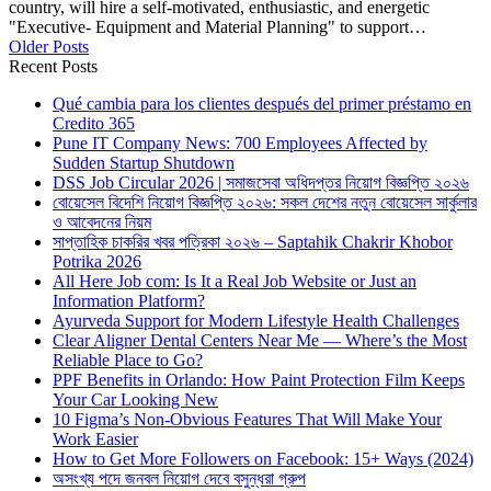
country, will hire a self-motivated, enthusiastic, and energetic
"Executive- Equipment and Material Planning" to support…
Older Posts
Recent Posts
Qué cambia para los clientes después del primer préstamo en
Credito 365
Pune IT Company News: 700 Employees Affected by
Sudden Startup Shutdown
DSS Job Circular 2026 | সমাজসেবা অধিদপ্তর নিয়োগ বিজ্ঞপ্তি ২০২৬
বোয়েসেল বিদেশি নিয়োগ বিজ্ঞপ্তি ২০২৬: সকল দেশের নতুন বোয়েসেল সার্কুলার
ও আবেদনের নিয়ম
সাপ্তাহিক চাকরির খবর পত্রিকা ২০২৬ – Saptahik Chakrir Khobor
Potrika 2026
All Here Job com: Is It a Real Job Website or Just an
Information Platform?
Ayurveda Support for Modern Lifestyle Health Challenges
Clear Aligner Dental Centers Near Me — Where’s the Most
Reliable Place to Go?
PPF Benefits in Orlando: How Paint Protection Film Keeps
Your Car Looking New
10 Figma’s Non-Obvious Features That Will Make Your
Work Easier
How to Get More Followers on Facebook: 15+ Ways (2024)
অসংখ্য পদে জনবল নিয়োগ দেবে বসুন্ধরা গ্রুপ