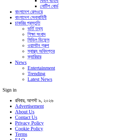
বিমান বাহিনী
নোটিশ বোর্ড
বাংলাদেশ রেলওয়ে
বাংলাদেশ সেনাবাহিনী
চাকরির প্রস্তুতি
ভর্তি তথ্য
শিক্ষা সংবাদ
সিভিল ডিফেন্স
ওয়ালটন গ্রুপ
স্বাস্থ্য অধিদপ্তর
ক্যারিয়ার
News
Entertainment
Trending
Latest News
Sign in
রবিবার, আগস্ট ৯, ২০২৬
Advertisement
About Us
Contact Us
Privacy Policy
Cookie Policy
Terms
FAQ