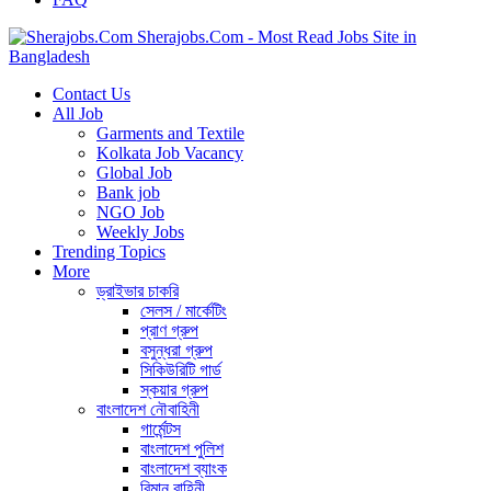
Sherajobs.Com - Most Read Jobs Site in
Bangladesh
Contact Us
All Job
Garments and Textile
Kolkata Job Vacancy
Global Job
Bank job
NGO Job
Weekly Jobs
Trending Topics
More
ড্রাইভার চাকরি
সেলস / মার্কেটিং
প্রাণ গ্রুপ
বসুন্ধরা গ্রুপ
সিকিউরিটি গার্ড
স্কয়ার গ্রুপ
বাংলাদেশ নৌবাহিনী
গার্মেন্টস
বাংলাদেশ পুলিশ
বাংলাদেশ ব্যাংক
বিমান বাহিনী