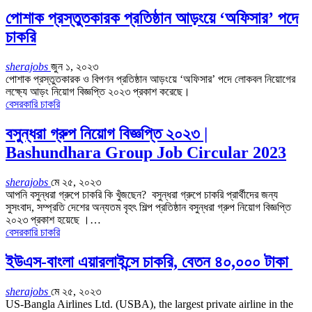
পোশাক প্রস্তুতকারক প্রতিষ্ঠান আড়ংয়ে ‘অফিসার’ পদে
চাকরি
sherajobs
জুন ১, ২০২৩
পোশাক প্রস্তুতকারক ও বিপণন প্রতিষ্ঠান আড়ংয়ে ‘অফিসার’ পদে লোকবল নিয়োগের
লক্ষ্যে আড়ং নিয়োগ বিজ্ঞপ্তি ২০২৩ প্রকাশ করেছে।
বেসরকারি চাকরি
বসুন্ধরা গ্রুপ নিয়োগ বিজ্ঞপ্তি ২০২৩ |
Bashundhara Group Job Circular 2023
sherajobs
মে ২৫, ২০২৩
আপনি বসুন্ধরা গ্রুপে চাকরি কি খুঁজছেন? বসুন্ধরা গ্রুপে চাকরি প্রার্থীদের জন্য
সুসংবাদ, সম্প্রতি দেশের অন্যতম বৃহৎ শিল্প প্রতিষ্ঠান বসুন্ধরা গ্রুপ নিয়োগ বিজ্ঞপ্তি
২০২৩ প্রকাশ হয়েছে ।…
বেসরকারি চাকরি
ইউএস-বাংলা এয়ারলাইন্সে চাকরি, বেতন ৪০,০০০ টাকা
sherajobs
মে ২৫, ২০২৩
US-Bangla Airlines Ltd. (USBA), the largest private airline in the