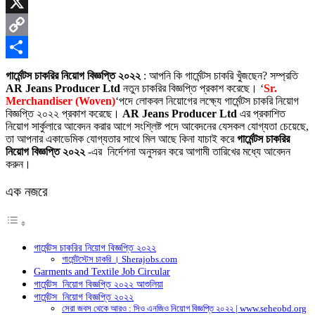
Skype
X
Copy
Link
Share
গার্মেন্টস চাকরির নিয়োগ বিজ্ঞপ্তি ২০২২
: আপনি কি গার্মেন্টস চাকরি খুঁজছেন? সম্প্রতি
AR Jeans Producer Ltd
নতুন চাকরির বিজ্ঞপ্তি প্রকাশ করেছে। ‘
Sr.
Merchandiser (Woven)
‘পদে লোকব
ল নিয়োগের লক্ষ্যে গার্মেন্টস চাকরি নিয়োগ
বিজ্ঞপ্তি ২০২২ প্রকাশ করেছে।
AR Jeans Producer Ltd
এর প্রকাশিত
নিয়োগ সার্কুলারে আবেদন করার আগে সংশ্লিষ্ট পদে আবেদনের যেসকল যোগ্যতা চেয়েছে,
তা আপনার একাডেমিক যোগ্যতার সাথে মিল আছে কিনা যাচাই করে
গার্মেন্টস চাকরির
নিয়োগ বিজ্ঞপ্তি ২০২২
-এর নির্দেশনা অনুসরন করে আগামী তারিখের মধ্যে আবেদন
করুন।
এক নজরে
গার্মেন্টস চাকরির নিয়োগ বিজ্ঞপ্তি ২০২২
গার্মেন্টস্টেস চাকরি । Sherajobs.com
Garments and Textile Job Circular
গার্মেন্টস নিয়োগ বিজ্ঞপ্তি ২০২২ আশুলিয়া
গার্মেন্টস নিয়োগ বিজ্ঞপ্তি ২০২২
সেরা জবস থেকে আরও : সিও এনজিও নিয়োগ বিজ্ঞপ্তি ২০২২ | www.seheobd.org