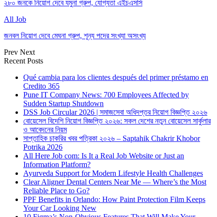
২৮০ জনকে নিয়োগ দেবে যমুনা গ্রুপ, যোগ্যতা এইচএসসি
All Job
জনবল নিয়োগ দেবে মেঘনা গ্রুপ, শূন্য পদের সংখ্যা অসংখ্য
Prev
Next
Recent Posts
Qué cambia para los clientes después del primer préstamo en
Credito 365
Pune IT Company News: 700 Employees Affected by
Sudden Startup Shutdown
DSS Job Circular 2026 | সমাজসেবা অধিদপ্তর নিয়োগ বিজ্ঞপ্তি ২০২৬
বোয়েসেল বিদেশি নিয়োগ বিজ্ঞপ্তি ২০২৬: সকল দেশের নতুন বোয়েসেল সার্কুলার
ও আবেদনের নিয়ম
সাপ্তাহিক চাকরির খবর পত্রিকা ২০২৬ – Saptahik Chakrir Khobor
Potrika 2026
All Here Job com: Is It a Real Job Website or Just an
Information Platform?
Ayurveda Support for Modern Lifestyle Health Challenges
Clear Aligner Dental Centers Near Me — Where’s the Most
Reliable Place to Go?
PPF Benefits in Orlando: How Paint Protection Film Keeps
Your Car Looking New
10 Figma’s Non-Obvious Features That Will Make Your