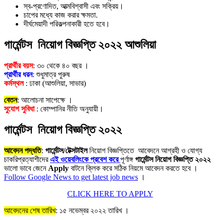
স্ব-প্রণোদিত, আত্মবিশ্বাসী এবং সক্রিয়।
চাপের মধ্যে কাজ করার ক্ষমতা.
দীর্ঘমেয়াদী পরিকল্পনাকারী হতে হবে।
গার্মেন্টস নিয়োগ বিজ্ঞপ্তি ২০২২ আশুলিয়া
প্রার্থীর বয়স
: ৩০ থেকে ৪০ বছর ।
প্রার্থীর ধরন
: শুধুমাত্র পুরুষ
কর্মস্থল
: ঢাকা (আশুলিয়া, সাভার)
বেতন
: আলোচনা সাপেক্ষে ।
সুযোগ সুবিধা
: কোম্পানির নীতি অনুযায়ী।
গার্মেন্টস
নিয়োগ বিজ্ঞপ্তি ২০২২
আবেদন পদ্ধতি
:
গার্মেন্টস/টেক্সটাইল
নিয়োগ বিজ্ঞপ্তিতে আবেদনে আগ্রহী ও যোগ্য
চাকরিপ্রত্যাশীদের
এই ওয়েবলিংকে প্রবেশ করে
পূর্ণাঙ্গ
গার্মেন্টস
নিয়োগ বিজ্ঞপ্তি ২০২২
ভালো ভাবে জেনে
Apply
বাটনে ক্লিক করে সঠিক নিয়মে আবেদন করতে হবে ।
Follow Google News to get latest job news
।
CLICK HERE TO APPLY
আবেদনের শেষ তারিখ
: ১৫ নভেম্বর ২০২২ তারিখ ।