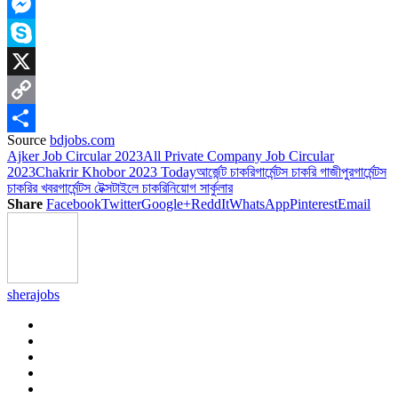
LinkedIn
Messenger
Skype
X
Copy
Source
bdjobs.com
Link
Share
Ajker Job Circular 2023
All Private Company Job Circular
2023
Chakrir Khobor 2023 Today
আর্জেন্ট চাকরি
গার্মেন্টস চাকরি গাজীপুর
গার্মেন্টস
চাকরির খবর
গার্মেন্টস টেক্সটাইলে চাকরি
নিয়োগ সার্কুলার
Share
Facebook
Twitter
Google+
ReddIt
WhatsApp
Pinterest
Email
sherajobs