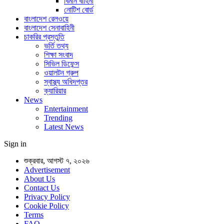
বিমান বাহিনী
নোটিশ বোর্ড
বাংলাদেশ রেলওয়ে
বাংলাদেশ সেনাবাহিনী
চাকরির প্রস্তুতি
ভর্তি তথ্য
শিক্ষা সংবাদ
সিভিল ডিফেন্স
ওয়ালটন গ্রুপ
স্বাস্থ্য অধিদপ্তর
ক্যারিয়ার
News
Entertainment
Trending
Latest News
Sign in
শুক্রবার, আগস্ট ৭, ২০২৬
Advertisement
About Us
Contact Us
Privacy Policy
Cookie Policy
Terms
FAQ