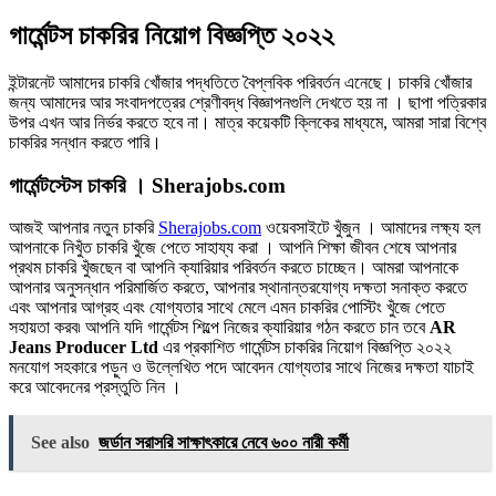
গার্মেন্টস চাকরির নিয়োগ বিজ্ঞপ্তি ২০২২
ইন্টারনেট আমাদের চাকরি খোঁজার পদ্ধতিতে বৈপ্লবিক পরিবর্তন এনেছে। চাকরি খোঁজার
জন্য আমাদের আর সংবাদপত্রের শ্রেণীবদ্ধ বিজ্ঞাপনগুলি দেখতে হয় না । ছাপা পত্রিকার
উপর এখন আর নির্ভর করতে হবে না। মাত্র কয়েকটি ক্লিকের মাধ্যমে, আমরা সারা বিশ্বে
চাকরির সন্ধান করতে পারি।
গার্মেন্টস্টেস চাকরি । Sherajobs.com
আজই আপনার নতুন চাকরি
Sherajobs.com
ওয়েবসাইটে খুঁজুন । আমাদের লক্ষ্য হল
আপনাকে নিখুঁত চাকরি খুঁজে পেতে সাহায্য করা । আপনি শিক্ষা জীবন শেষে আপনার
প্রথম চাকরি খুঁজছেন বা আপনি ক্যারিয়ার পরিবর্তন করতে চাচ্ছেন। আমরা আপনাকে
আপনার অনুসন্ধান পরিমার্জিত করতে, আপনার স্থানান্তরযোগ্য দক্ষতা সনাক্ত করতে
এবং আপনার আগ্রহ এবং যোগ্যতার সাথে মেলে এমন চাকরির পোস্টিং খুঁজে পেতে
সহায়তা করব৷ আপনি যদি গার্মেন্টস শিল্পে নিজের ক্যারিয়ার গঠন করতে চান তবে
AR
Jeans Producer Ltd
এর প্রকাশিত
গার্মেন্টস চাকরির নিয়োগ বিজ্ঞপ্তি ২০২২
মনযোগ সহকারে পড়ুন ও উল্লেখিত পদে আবেদন যোগ্যতার সাথে নিজের দক্ষতা যাচাই
করে আবেদনের প্রস্তুতি নিন ।
See also
জর্ডান সরাসরি সাক্ষাৎকারে নেবে ৬০০ নারী কর্মী