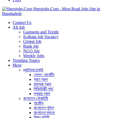
Sherajobs.Com - Most Read Jobs Site in
Bangladesh
Contact Us
All Job
Garments and Textile
Kolkata Job Vacancy
Global Job
Bank job
NGO Job
Weekly Jobs
Trending Topics
More
ড্রাইভার চাকরি
সেলস / মার্কেটিং
প্রাণ গ্রুপ
বসুন্ধরা গ্রুপ
সিকিউরিটি গার্ড
স্কয়ার গ্রুপ
বাংলাদেশ নৌবাহিনী
গার্মেন্টস
বাংলাদেশ পুলিশ
বাংলাদেশ ব্যাংক
বিমান বাহিনী