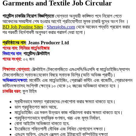
Garments and Textile Job Circular
গার্মেন্টস চাকরির নিয়োগ বিজ্ঞপ্তিতে
যোগ্যতা অনুযায়ী কাঙ্ক্ষিত পদে নিয়োগ পেতে
আবেদনের সময়সীমা শেষ হওয়ার আগেই প্রতিযোগীতা মূলক চাকরি যুদ্ধে অংশ নিন ।
BD Job Posting Sites
:
Sherajobs.com
থেকে আবেদন পদ্ধতি প্রয়োগ করার
পর পরবর্তী নির্দেশাবলী অনুসরণ করার পরামর্শ দেয়া হলো।
প্রতিষ্ঠানের নাম
:
Jeans Producer Ltd
পদের নাম
:
সিনিয়র মার্চেন্ডাইজার
বিভাগের নাম
:
গার্মেন্টস/টেক্সটাইল
পদের সংখ্যা
: ০২ জন
শিক্ষাগত যোগ্যতা
: টেক্সটাইল টেকনোলজিতে এমএসসি/বিএসসি বা মার্চেন্ডাইজিং/ফ্যাশন
টেকনোলজিতে স্নাতক/যেকোন বিষয়ে স্নাতক ডিগ্রি (অতি অভিজ্ঞ প্রার্থী)।
অভিজ্ঞতা/দক্ষতা
: মার্কেটিং এবং মার্চেন্ডাইজিং, প্রোডাক্ট কস্টিং এবং বাজেটিং, প্রোডাকশন
কস্টিংদক্ষতাসহ সংশ্লিষ্ট ক্ষেত্রে ১০ থেকে ১২ বছরের অভিজ্ঞতা থাকতে হবে ।
চাকরির ধরন
: ফুল টাইম
স্বাধীনভাবে সমস্ত গ্রাহকদের দেখাশোনা করার ক্ষমতা থাকতে হবে।
ভাল প্রযুক্তিগত জ্ঞান আছে.
মার্চেন্ডাইজিং এর সকল উন্নয়ন কাজ পরিচালনা করার ক্ষমতা থাকতে হবে।
প্রযুক্তিগতভাবে ফ্যাব্রিক গুণমান, খরচ এবং মূল্য নির্ধারণ.
বোনা আইটেম অভিজ্ঞতা থাকতে হবে.
ইংরেজিতে শক্তিশালী মৌখিক এবং লিখিত যোগাযোগ দক্ষতা।
এমএস অফিস, এমএস এক্সেল এবং ইন্টারনেটে কম্পিউটার দক্ষতা