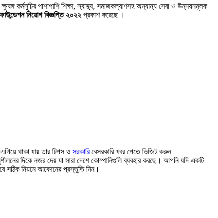
ষুষঙ্গ কর্মসুচির পাশাপাশি শিক্ষা, স্বাস্থ্য, সমাজকল্যাণসহ অন্যান্য সেবা ও উন্নয়নমূলক
ফাউন্ডেশন নিয়োগ বিজ্ঞপ্তি ২০২২
প্রকাশ করেছে ।
এগিয়ে থাকা যায় তার টিপস ও
সরকারি
বেসরকারি খবর পেতে ভিজিট করুন
র অনুশীলনের দিকে নজর দেয় যা সারা দেশে কোম্পানিগুলি ব্যবহার করছে। আপনি যদি একটি
রে সঠিক নিয়মে আবেদনের প্রস্তুতি নিন।