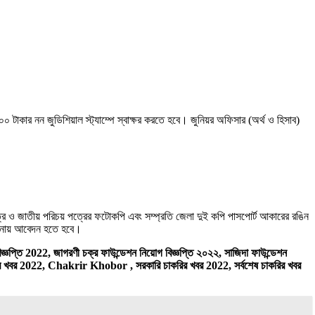
০০ টাকার নন জুডিশিয়াল স্ট্যাম্পে স্বাক্ষর করতে হবে। জুনিয়র অফিসার (অর্থ ও হিসাব)
দপত্র ও জাতীয় পরিচয় পত্রের ফটোকপি এবং সম্প্রতি জেলা দুই কপি পাসপাের্ট আকারের রঙিন
কানায় আবেদন হতে হবে।
ঞপ্তি 2022, জাগরণী চক্র ফাউন্ডেশন নিয়োগ বিজ্ঞপ্তি ২০২২, সাজিদা ফাউন্ডেশন
রির খবর 2022, Chakrir Khobor , সরকারি চাকরির খবর 2022, সর্বশেষ চাকরির খবর