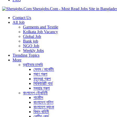
Sherajobs.Com - Most Read Jobs Site in Banglade
Contact Us
All Job
Garments and Textile
Kolkata Job Vacancy
Global Job
Bank job
NGO Job
Weekly Jobs
Trending Topics
More
ড্রাইভার চাকরি
সেলস / মার্কেটিং
প্রাণ গ্রুপ
বসুন্ধরা গ্রুপ
সিকিউরিটি গার্ড
স্কয়ার গ্রুপ
বাংলাদেশ নৌবাহিনী
গার্মেন্টস
বাংলাদেশ পুলিশ
বাংলাদেশ ব্যাংক
বিমান বাহিনী
নোটিশ বোর্ড