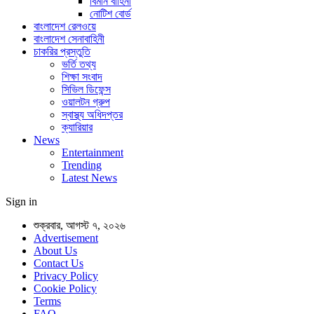
বিমান বাহিনী
নোটিশ বোর্ড
বাংলাদেশ রেলওয়ে
বাংলাদেশ সেনাবাহিনী
চাকরির প্রস্তুতি
ভর্তি তথ্য
শিক্ষা সংবাদ
সিভিল ডিফেন্স
ওয়ালটন গ্রুপ
স্বাস্থ্য অধিদপ্তর
ক্যারিয়ার
News
Entertainment
Trending
Latest News
Sign in
শুক্রবার, আগস্ট ৭, ২০২৬
Advertisement
About Us
Contact Us
Privacy Policy
Cookie Policy
Terms
FAQ