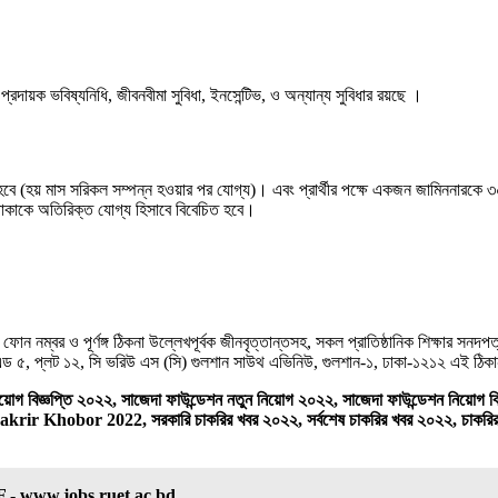
 প্রদায়ক ভবিষ্যনিধি, জীবনবীমা সুবিধা, ইনসেন্টিভ, ও অন্যান্য সুবিধার রয়ছে ।
ে হবে (হয় মাস সরিকল সম্পন্ন হওয়ার পর যােগ্য)। এবং প্রার্থীর পক্ষে একজন জামিননারকে ৩
 থাকাকে অতিরিক্ত যােগ্য হিসাবে বিবেচিত হবে।
োন নম্বর ও পূর্ণঙ্গ ঠিকনা উল্লেখপূর্বক জীনবৃত্তান্তসহ, সকল প্রাতিষ্ঠানিক শিক্ষার সন
 এন্ড ৫, প্লট ১২, সি ভরিউ এস (সি) গুলশান সাউথ এভিনিউ, গুলশান-১, ঢাকা-১২১২ এই ঠি
 বিজ্ঞপ্তি ২০২২, সাজেদা ফাউন্ডেশন নতুন নিয়োগ ২০২২, সাজেদা ফাউন্ডেশন নিয়োগ বিজ্
, Chakrir Khobor 2022, সরকারি চাকরির খবর ২০২২, সর্বশেষ চাকরির খবর ২০২২, চাক
DF - www.jobs.ruet.ac.bd