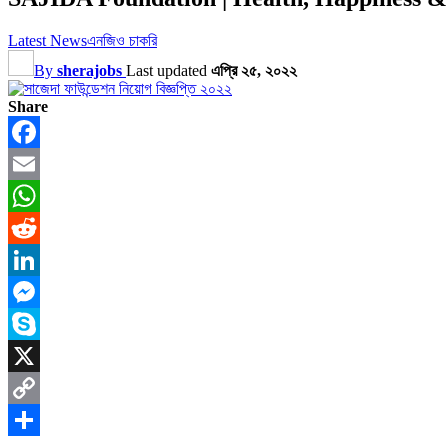
Latest News
এনজিও চাকরি
By
sherajobs
Last updated
এপ্রি ২৫, ২০২২
Share
Facebook
Email
WhatsApp
Reddit
LinkedIn
Messenger
Skype
X
Copy