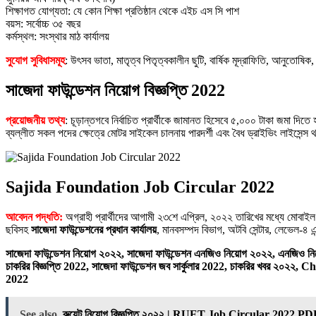
শিক্ষাগত যােগ্যতা: যে কোন শিক্ষা প্রতিষ্ঠান থেকে এইচ এস সি পাশ
বয়স: সর্বোচ্চ ৩৫ বছর
কর্মস্থল: সংস্থার মাঠ কার্যালয়
সুযোগ সুবিধাসমূহ
: উৎসব ভাতা, মাতৃত্ব পিতৃত্বকালীন ছুটি, বার্ষিক মূদ্রাফিতি, আনুতােষিক,
সাজেদা ফাউন্ডেশন নিয়োগ বিজ্ঞপ্তি 2022
প্রয়োজনীয় তথ্য
: চূড়ান্তগবে নির্বাচিত প্রার্থীকে জামানত হিসেবে ৫,০০০ টাকা জমা দিত
ব্যল্লীত সকল পদের ক্ষেত্রে মােটর সাইকেল চালনায় পারদর্শী এবং বৈধ ড্রাইভিং লাইসেন্স
Sajida Foundation Job Circular 2022
আবেদন পদ্ধতি:
অগ্রাহী প্রার্থীদের আগামী ২৩শে এপ্রিল, ২০২২ তারিখের মধ্যে মােবাইল ফ
ছবিসহ
সাজেদা ফাউন্ডেশনের প্রধান কার্যালয়
, মানবসম্পদ বিভাগ, অটবি সেন্টার, লেভেল-৪
সাজেদা ফাউন্ডেশন নিয়োগ ২০২২, সাজেদা ফাউন্ডেশন এনজিও নিয়োগ ২০২২, এনজিও নিয়োগ
চাকরির বিজ্ঞপ্তি 2022, সাজেদা ফাউন্ডেশন জব সার্কুলার 2022, চাকরির খবর ২০২২
2022
See also
রুয়েট নিয়োগ বিজ্ঞপ্তি ২০২২ | RUET Job Circular 2022 P