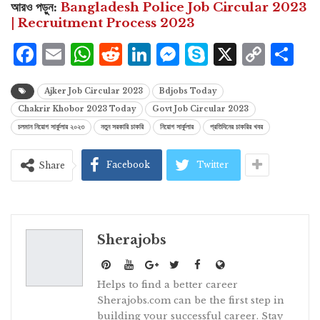
আরও পড়ুন
:
Bangladesh Police Job Circular 2023
| Recruitment Process 2023
Facebook
Email
WhatsApp
Reddit
LinkedIn
Messenger
Skype
X
Cop
S
Lin
Ajker Job Circular 2023
Bdjobs Today
Chakrir Khobor 2023 Today
Govt Job Circular 2023
চলমান নিয়োগ সার্কুলার ২০২৩
নতুন সরকারি চাকরি
নিয়োগ সার্কুলার
প্রতিদিনের চাকরির খবর
Facebook
Twitter
Share
Sherajobs
Helps to find a better career
Sherajobs.com can be the first step in
building your successful career. Stay