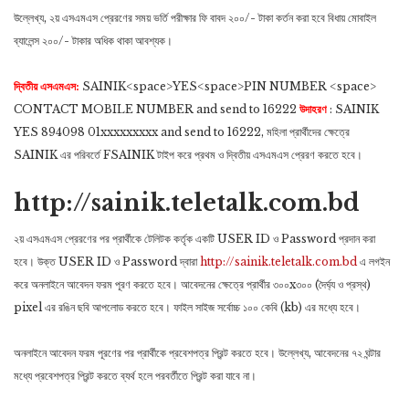
উল্লেখ্য, ২য় এসএমএস প্রেরণের সময় ভর্তি পরীক্ষার ফি বাবদ ২০০/- টাকা কর্তন করা হবে বিধায় মোবাইল
ব্যালেন্স ২০০/- টাকার অধিক থাকা আবশ্যক।
দ্বিতীয় এসএমএস:
SAINIK<space>YES<space>PIN NUMBER <space>
CONTACT MOBILE NUMBER and send to 16222
উদাহরণ
: SAINIK
YES 894098 01xxxxxxxxx and send to 16222, মহিলা প্রার্থীদের ক্ষেত্রে
SAINIK এর পরিবর্তে FSAINIK টাইপ করে প্রথম ও দ্বিতীয় এসএমএস প্রেরণ করতে হবে।
http://sainik.teletalk.com.bd
২য় এসএমএস প্রেরণের পর প্রার্থীকে টেলিটক কর্তৃক একটি USER ID ও Password প্রদান করা
হবে। উক্ত USER ID ও Password দ্বারা
http://sainik.teletalk.com.bd
এ লগইন
করে অনলাইনে আবেদন ফরম পূরণ করতে হবে। আবেদনের ক্ষেত্রে প্রার্থীর ৩০০x৩০০ (দৈর্ঘ্য ও প্রস্থ)
pixel এর রঙিন ছবি আপলোড করতে হবে। ফাইল সাইজ সর্বোচ্চ ১০০ কেবি (kb) এর মধ্যে হবে।
অনলাইনে আবেদন ফরম পূরণের পর প্রার্থীকে প্রবেশপত্র প্রিন্ট করতে হবে। উল্লেখ্য, আবেদনের ৭২ ঘন্টার
মধ্যে প্রবেশপত্র প্রিন্ট করতে ব্যর্থ হলে পরবর্তীতে প্রিন্ট করা যাবে না।