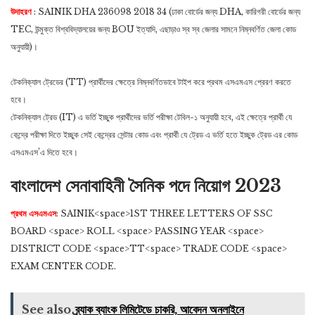
উদাহরণ
: SAINIK DHA 236098 2018 34 (ঢাকা বোর্ডের জন্য DHA, কারিগরী বোর্ডের জন্য
TEC, উন্মুক্ত বিশ্ববিদ্যালয়ের জন্য BOU ইত্যাদি, এছাড়াও স্ব স্ব জেলার সামনে নিম্নবর্ণিত জেলা কোড
অনুযায়ী)।
টেকনিক্যাল ট্রেডের (TT) প্রার্থীদের ক্ষেত্রে নিম্নবর্ণিতভাবে টাইপ করে প্রথম এসএমএস প্রেরণ করতে
হবে।
টেকনিক্যাল ট্রেড (IT) এ ভর্তি ইচ্ছুক প্রার্থীদের ভর্তি পরীক্ষা টেবিল-১ অনুযায়ী হবে, এই ক্ষেত্রে প্রার্থী যে
কেন্দ্রে পরীক্ষা দিতে ইচ্ছুক সেই কেন্দ্রের সেন্টার কোড এবং প্রার্থী যে ট্রেড এ ভর্তি হতে ইচ্ছুক ট্রেড এর কোড
এসএমএস’এ দিতে হবে।
বাংলাদেশ সেনাবাহিনী সৈনিক পদে নিয়োগ 2023
প্রথম এসএমএস
: SAINIK<space>1ST THREE LETTERS OF SSC
BOARD <space> ROLL <space> PASSING YEAR <space>
DISTRICT CODE <space>TT<space> TRADE CODE <space>
EXAM CENTER CODE.
See also
ব্র্যাক ব্যাংক লিমিটেডে চাকরি, আবেদন অনলাইনে