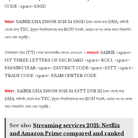
CODE <space>SSGD
উদাহরণ
: SAINIK DHA 236098 2018 34 SSGD (ঢাকা বোর্ডের জন্য DHA, কারিগরী
বোর্ডের জন্য TEC, উন্মুক্ত বিশ্ববিদ্যালয়ের জন্য BOU ইত্যাদি, এছাড়াও স্ব স্ব জেলার সামনে নিম্নবর্ণিত
জেলা কোড অনুযায়ী)।
টেকনিক্যাল ট্রেড (TT) পেশায় আবেদনকারীর ক্ষেত্রে এসএমএস ।
এসএমএস
: SAINIK <space>
1ST THREE LETTERS OF SSC BOARD <space> ROLL <space>
PASSING YEAR <space> DISTRICT CODE<space>SSTT <space>
TRADE CODE <space> EXAM CENTER CODE
উদাহরণ
: SAINIK DHA 236098 2018 34 SSTT DVR 111 (ঢাকা বোর্ডের জন্য
DHA, কারিগরী বোর্ডের জন্য TEC, উন্মুক্ত বিশ্ববিদ্যালয়ের জন্য BOU ইত্যাদি, এছাড়াও স্ব স্ব জেলার
সামনে নিম্নবর্ণিত জেলা কোড অনুযায়ী)।
See also
Streaming services 2021: Netflix
and Amazon Prime compared and ranked