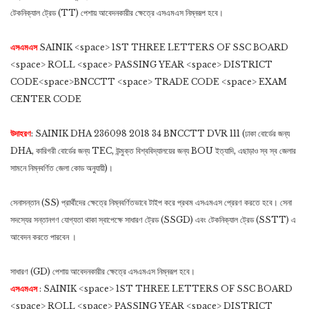
টেকনিক্যাল ট্রেড (TT) পেশায় আবেদনকারীর ক্ষেত্রে এসএমএস নিম্নরূপ হবে।
এসএমএস
SAINIK <space> 1ST THREE LETTERS OF SSC BOARD
<space> ROLL <space> PASSING YEAR <space> DISTRICT
CODE<space>BNCCTT <space> TRADE CODE <space> EXAM
CENTER CODE
উদাহরণ
: SAINIK DHA 236098 2018 34 BNCCTT DVR 111 (ঢাকা বোর্ডের জন্য
DHA, কারিগরী বোর্ডের জন্য TEC, উন্মুক্ত বিশ্ববিদ্যালয়ের জন্য BOU ইত্যাদি, এছাড়াও স্ব স্ব জেলার
সামনে নিম্নবর্ণিত জেলা কোড অনুযায়ী)।
সেনাসন্তান (SS) প্রার্থীদের ক্ষেত্রে নিম্নবর্ণিতভাবে টাইপ করে প্রথম এসএমএস প্রেরণ করতে হবে। সেনা
সদস্যের সন্তানগণ যোগ্যতা থাকা স্বাপেক্ষে সাধারণ ট্রেড (SSGD) এবং টেকনিক্যাল ট্রেড (SSTT) এ
আবেদন করতে পারবেন ।
সাধারণ (GD) পেশায় আবেদনকারীর ক্ষেত্রে এসএমএস নিম্নরূপ হবে।
এসএমএস
: SAINIK <space> 1ST THREE LETTERS OF SSC BOARD
<space> ROLL <space> PASSING YEAR <space> DISTRICT