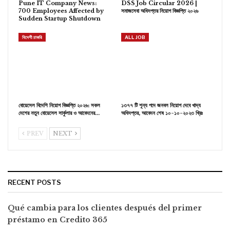
Pune IT Company News:
DSS Job Circular 2026 |
700 Employees Affected by
সমাজসেবা অধিদপ্তর নিয়োগ বিজ্ঞপ্তি ২০২৬
Sudden Startup Shutdown
বিদেশী চাকরি
ALL JOB
বোয়েসেল বিদেশি নিয়োগ বিজ্ঞপ্তি ২০২৬: সকল
১৩৭৭ টি শূন্য পদে জনবল নিয়োগ দেবে খাদ্য
দেশের নতুন বোয়েসেল সার্কুলার ও আবেদনের…
অধিদপ্তর, আবেদন শেষ ১০-১০-২০২৩ খ্রিঃ
PREV
NEXT
RECENT POSTS
Qué cambia para los clientes después del primer
préstamo en Credito 365