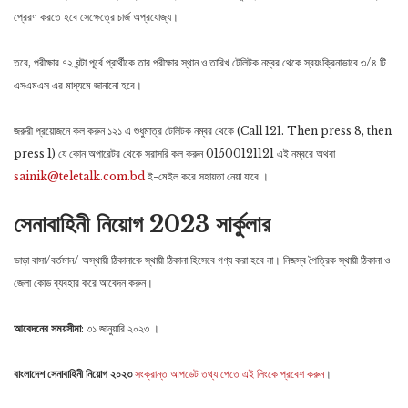
প্রেরণ করতে হবে সেক্ষেত্রে চার্জ অপ্রযোজ্য।
তবে, পরীক্ষার ৭২ ঘন্টা পূর্বে প্রার্থীকে তার পরীক্ষার স্থান ও তারিখ টেলিটক নম্বর থেকে স্বয়ংক্রিনাভাবে ৩/৪ টি
এসএমএস এর মাধ্যমে জানানো হবে।
জরুরী প্রয়োজনে কল করুন ১২১ এ শুধুমাত্র টেলিটক নম্বর থেকে (Call 121. Then press 8, then
press 1) যে কোন অপারেটর থেকে সরাসরি কল করুন 01500121121 এই নম্বরে অথবা
sainik@teletalk.com.bd
ই-মেইল করে সহায়তা নেয়া যাবে ।
সেনাবাহিনী নিয়োগ 2023 সার্কুলার
ভাড়া বাসা/বর্তমান/ অস্থায়ী ঠিকানাকে স্থায়ী ঠিকানা হিসেবে গণ্য করা হবে না। নিজস্ব পৈত্রিক স্থায়ী ঠিকানা ও
জেলা কোড ব্যবহার করে আবেদন করুন।
আবেদনের সময়সীমা
: ৩১ জানুয়ারি ২০২৩ ।
বাংলাদেশ সেনাবাহিনী নিয়োগ ২০২৩
সংক্রান্ত আপডেট তথ্য পেতে এই লিংকে প্রবেশ করুন
।