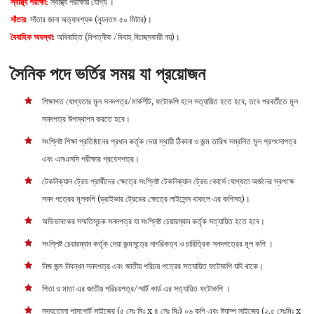
স্বাস্থ্য পরীক্ষা:
স্বাস্থ্য পরীক্ষায় যোগ্য ।
সাঁতার
: সাঁতার জানা অত্যাবশ্যক (ন্যূনতম ৫০ মিটার)।
বৈবাহিক অবস্থা
: অবিবাহিত (বিপত্নীক /বিবাহ বিচ্ছেদকারী নয়)।
সৈনিক পদে ভর্তির সময় যা প্রয়োজন
শিক্ষাগত যোগ্যতার মূল সনদপত্র/মার্কশীট, ফটোকপি হলে সত্যায়িত হতে হবে, তবে পরবর্তীতে মূল
সনদপত্র উপস্থাপন করতে হবে।
সংশ্লিষ্ট শিক্ষা প্রতিষ্ঠানের প্রধান কর্তৃক দেয়া স্থায়ী ঠিকানা ও জন্ম তারিখ সম্বলিত মূল প্রশংসাপত্র
এবং এসএসসি পরীক্ষার প্রবেশপত্র।
টেকনিক্যাল ট্রেড প্রার্থীদের ক্ষেত্রে সংশ্লিষ্ট টেকনিক্যাল ট্রেড কোর্সে যোগ্যতা অর্জনের স্বপক্ষে
সনদ পত্রের মূলকপি (ড্রাইভার ট্রেডের ক্ষেত্রে লাইসেন্স থাকলে এর কপিসহ)।
অভিভাবকের সম্মতিসূচক সনদপত্র যা সংশ্লিষ্ট চেয়ারম্যান কর্তৃক সত্যায়িত হতে হবে।
সংশ্লিষ্ট চেয়ারম্যান কর্তৃক দেয়া জন্মসূত্রে নাগরিকত্ব ও চারিত্রিক সনদপত্রের মূল কপি ।
নিজ জন্ম নিবন্ধন সনদপত্র এবং জাতীয় পরিচয় পত্রের সত্যায়িত ফটোকপি যদি থাকে।
পিতা ও মাতা এর জাতীয় পরিচয়পত্র/স্মার্ট কার্ড এর সত্যায়িত ফটোকপি ।
সদ্যতোলা পাসপোর্ট সাইজের (৫ সেঃ মিঃ x ৪ সেঃ মিঃ) ০৬ কপি এবং ষ্ট্যাম্প সাইজের (২.৫ সেঃমিঃ x