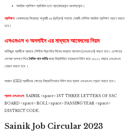
সামরিক প্রশিক্ষণ প্রতিষ্ঠান হতে প্রত্যাহারকৃত বরখাস্তকৃত।
প্রশিক্ষণ
: সেনাসদরের সিদ্ধান্ত অনুযায়ী ৩৬ (ছত্রিশ) সপ্তাহ মেয়াদী মৌলিক সামরিক প্রশিক্ষণ গ্রহণ করতে
হবে।
এসএমএস ও অনলাইন এর মাধ্যমে আবেদনের নিয়ম
ভর্তিচ্ছুক প্রার্থীকে প্রথমে টেলিটক প্রিপেইড সিমের মাধ্যমে আবেদন (এসএমএস) করতে হবে। এক্ষেত্রে
মেসেজ অপশনে গিয়ে
সৈনিক পদে ভর্তির
জন্য নিম্নলিখিত তথ্যগুলো টাইপ করে ১৬২২২ নম্বরে এসএমএস
প্রেরণ করতে হবে ।
সাধারণ (GD) প্রার্থীদের ক্ষেত্রে নিম্নবর্ণিতভাবে টাইপ করে প্রথম এসএমএস প্রেরণ করতে হবে।
প্রথম এসএমএস
: SAINIK <space> 1ST THREE LETTERS OF SSC
BOARD <space> ROLL<space> PASSING YEAR <space>
DISTRICT CODE.
Sainik Job Circular 2023