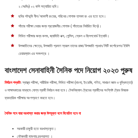
২ সেঃমিঃ) ০২ কপি সত্যায়িত ছবি।
ছবির পটভূমি নীল/আকাশী রংয়ের, পরিধেয় পোশাক হালকা রং এর হতে হবে।
সাঁতার পরীক্ষা দেয়ার জন্য প্রয়োজনীয় পোশাক ( সাঁতারের নির্ধারিত দিনে)।
লিখিত পরীক্ষার জন্য কলম, জ্যামিতি বক্স, পেন্সিল, স্কেল ও ক্লিপবোর্ড ইত্যাদি।
উপজাতিদের ক্ষেত্রে, উপজাতি প্রমাণ স্বরূপ তাদের রাজা/উপজাতি প্রধান/সিটি কর্পোরেশন/ইউপি
চেয়ারম্যান এর সনদপত্র ।
বাংলাদেশ সেনাবাহিনী সৈনিক পদে নিয়োগ ২০২৩ পুরুষ
নির্বাচন পদ্ধতি
: স্বাস্থ্য পরীক্ষা, শারীরিক পরীক্ষা, লিখিত পরীক্ষা (বাংলা, ইংরেজি, গণিত, সাধারণ জ্ঞান ও বুদ্ধিমত্তা)
ও সাক্ষাৎকারের মাধ্যমে যোগ্য প্রার্থী নির্বাচন করা হবে। টেকনিক্যাল ট্রেডের প্রার্থীদের সংশ্লিষ্ট ট্রেড বিষয়ক
ব্যবহারিক পরীক্ষায় অংশগ্রহণ করতে হবে।
সৈনিক পদে যারা দরখাস্ত করার জন্য উপযুক্ত বলে বিবেচিত হবে না
সরকারী চাকুরী হতে বরখাস্তকৃত।
ফৌজদারী মামলায় দন্ডপ্রাপ্ত ।