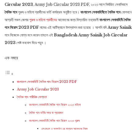
Circular 2023
, Army Job Circular 2023 PDF, ২০২৩ সালে নির্ধারিত সেনানিবাসে
সৈনিক পদে
পুরুষ ও মহিলা প্রার্থীদের ভর্তি কার্যক্রম অনুষ্ঠিত হবে।
বাংলাদেশ সেনাবাহিনীতে
সৈনিক পদে
যোগদানে
আগ্রহী সকল জেলার
পুরুষ ও মহিলা প্রার্থীদের
আবেদনের জন্য বিস্তারিত তথ্যাবলী
বাংলাদেশ সেনাবাহিনী সৈনিক
পদে নিয়োগ 2023 PDF
নামের এই আটিক্যালে উপস্থাপন করা হয়েছে । আপনি যদি
Army Sainik
পদে নিজেকে যোগ্য মনে করেন তাহলে এই
Bangladesh Army Sainik Job Circular
2023
পোষ্ট মনযোগ দিয়ে পড়ুন ।
এক নজরে
বাংলাদেশ সেনাবাহিনী সৈনিক পদে নিয়োগ 2023 PDF
Army Job Circular 2023
সৈনিক পদে শারীরিক যোগ্যতা
বাংলাদেশ সেনাবাহিনী সৈনিক পদে নিয়োগ ২০২৩ মহিলা
সৈনিক পদে ভর্তির সময় যা প্রয়োজন
বাংলাদেশ সেনাবাহিনী সৈনিক পদে নিয়োগ ২০২৩ পুরুষ
এসএমএস ও অনলাইন এর মাধ্যমে আবেদনের নিয়ম