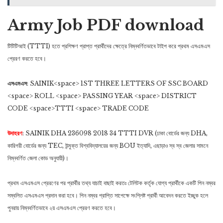
Army Job PDF download
টিটিটিআই (TTTI) হতে প্রশিক্ষণ প্রাপ্ত প্রার্থীদের ক্ষেত্রে নিম্নবর্ণিতভাবে টাইপ করে প্রথম এসএমএস
প্রেরণ করতে হবে।
এসএমএস
: SAINIK<space> 1ST THREE LETTERS OF SSC BOARD
<space> ROLL <space> PASSING YEAR <space> DISTRICT
CODE <space>TTTI <space> TRADE CODE
উদাহরণ
: SAINIK DHA 236098 2018 34 TTTI DVR (ঢাকা বোর্ডের জন্য DHA,
কারিগরী বোর্ডের জন্য TEC, উন্মুক্ত বিশ্ববিদ্যালয়ের জন্য BOU ইত্যাদি, এছাড়াও স্ব স্ব জেলার সামনে
নিম্নবর্ণিত জেলা কোড অনুযায়ী)।
প্রথম এসএমএস প্রেরণের পর প্রার্থীর তথ্য যাচাই বাছাই করতঃ টেলিটক কর্তৃক যোগ্য প্রার্থীকে একটি পিন নম্বর
সম্বলিত এসএমএস প্রদান করা হবে। পিন নম্বর প্রাপ্তি সাপেক্ষে সংশ্লিষ্ট প্রার্থী আবেদন করতে ইচ্ছুক হলে
পুনরায় নিম্নবর্ণিতভাবে ২য় এসএমএস প্রেরণ করতে হবে।