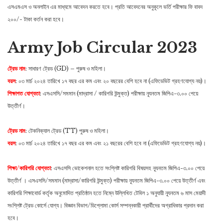
এসএমএস ও অনলাইন এর মাধ্যমে আবেদন করতে হবে। প্রতি আবেদনের অনুকূলে ভর্তি পরীক্ষার ফি বাবদ
২০০/- টাকা কর্তন করা হবে।
Army Job Circular 2023
ট্রেড নাম
: সাধারণ ট্রেড (GD) – পুরুষ ও মহিলা।
বয়স
: ০৩ মার্চ ২০২৪ তারিখে ১৭ বছর এর কম এবং ২০ বছরের বেশি হবে না (এফিডেভিট গ্রহণযোগ্য নয়)।
শিক্ষাগত যোগ্যতা
: এসএসসি/সমমান (মাদ্রাসা / কারিগরি উন্মুক্ত) পরীক্ষায় ন্যূনতম জিপিএ-৩.০০ পেয়ে
উত্তীর্ণ।
ট্রেড নাম
: টেকনিক্যাল ট্রেড (TT) পুরুষ ও মহিলা।
বয়স
: ০৩ মার্চ ২০২৪ তারিখে ১৭ বছর এর কম এবং ২১ বছরের বেশি হবে না (এফিডেভিট গ্রহণযোগ্য নয়)।
শিক্ষা/কারিগরি যোগ্যতা
: এসএসসি ভোকেশনাল হতে সংশ্লিষ্ট কারিগরি বিষয়সহ ন্যূনতম জিপিএ-৩.০০ পেয়ে
উত্তীর্ণ । এসএসসি/সমমান (মাদ্রাসা/কারিগরি উন্মুক্ত) পরীক্ষায় ন্যূনতম জিপিএ-৩.০০ পেয়ে উত্তীর্ণ এবং
কারিগরি শিক্ষাবোর্ড কর্তৃক অনুমোদিত প্রতিষ্ঠান হতে নিম্নে উল্লিখিত টেবিল ১ অনুযায়ী ন্যূনতম ৬ মাস মেয়াদী
সংশ্লিষ্ট ট্রেড কোর্সে যোগ্য। বিজ্ঞান বিভাগ/ডিপ্লোমা কোর্স সম্পন্নকারী প্রার্থীদের অগ্রাধিকার প্রদান করা
হবে।