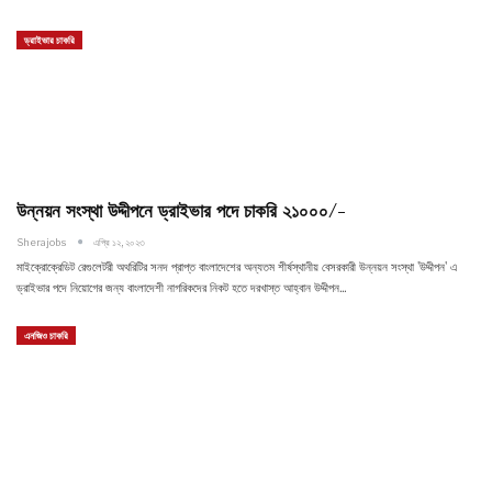
ড্রাইভার চাকরি
উন্নয়ন সংস্থা উদ্দীপনে ড্রাইভার পদে চাকরি ২১০০০/-
Sherajobs
এপ্রি ১২, ২০২৩
মাইক্রোক্রেডিট রেগুলেটরী অথরিটির সনদ প্রাপ্ত বাংলাদেশের অন্যতম শীর্ষস্থানীয় বেসরকারী উন্নয়ন সংস্থা 'উদ্দীপন' এ
ড্রাইভার পদে নিয়োগের জন্য বাংলাদেশী নাগরিকদের নিকট হতে দরখাস্ত আহ্বান উদ্দীপন…
এনজিও চাকরি