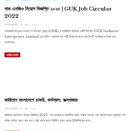
গাক এনজিও নিয়োগ বিজ্ঞপ্তি ২০২৩ | GUK Job Circular
2022
Sherajobs
জুন ১১, ২০২৩
বেসরকারি উন্নয়ন সংস্থা গণ উন্নয়ন কেন্দ্র (GUK) র সামাজিক ব্যবসার একটি উদ্যোগ GUK Inclusive
Enterprises Limited এর অধীনে একাধিক পদে কর্মী নিয়োগের জন্য বাংলাদেশী নাগরিকদের নিকট হতে
দরখাস্তের…
এনজিও চাকরি
কারিতাস বাংলাদেশে চাকরি, কর্মস্থল: কক্সবাজার
Sherajobs
জুন ১, ২০২৩
কারিতাস বাংলাদেশ নিয়োগ বিজ্ঞপ্তি 2023 -এর আবেদনের সময়সীমা দ্রুত এগিয়ে আসছে এবং আবেদনপত্র শুধুমাত্র শেষ
তারিখ পর্যন্ত গ্রহণ করা হবে। যারা পদের জন্য নির্বাচিত হবেন তাদের ইন্টারভিউয়ের জন্য…