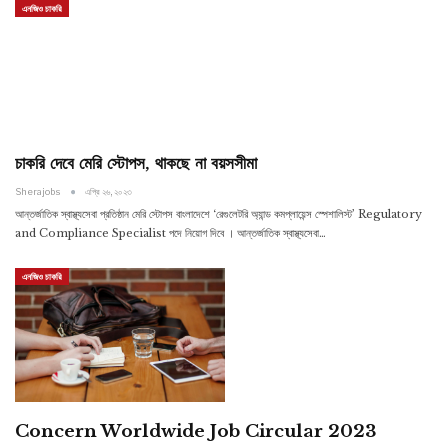
এনজিও চাকরি
চাকরি দেবে মেরি স্টোপস, থাকছে না বয়সসীমা
Sherajobs
এপ্রি ২৬, ২০২৩
আন্তর্জাতিক স্বাস্থ্যসেবা প্রতিষ্ঠান মেরি স্টোপস বাংলাদেশে ‘রেগুলেটরি অ্যান্ড কমপ্লায়েন্স স্পেশালিস্ট’ Regulatory
and Compliance Specialist পদে নিয়োগ দিবে । আন্তর্জাতিক স্বাস্থ্যসেবা…
এনজিও চাকরি
Concern Worldwide Job Circular 2023