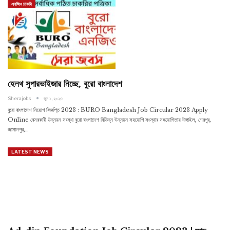
এনজিও চাকরি
হেলথ সুপারভাইজার নিচ্ছে, বুরো বাংলাদেশ
Sherajobs
জুন ১, ২০২৩
বুরো বাংলাদেশ নিয়োগ বিজ্ঞপ্তি 2023 : BURO Bangladesh Job Circular 2023 Apply
Online বেসরকারী উন্নয়ন সংস্থা বুরো বাংলাদেশ বিভিন্ন উন্নয়ন সহযোগি সংস্থার সহযোগিতায় টাঙ্গাইল, শেরপুর,
জামালপুর,
…
LATEST NEWS