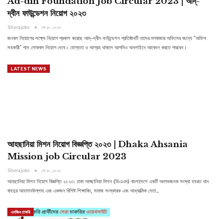
Ad-din Foundation Job Circular 2023 | আদ্-
দ্বীন ফাউন্ডেশন নিয়োগ ২০২৩
Sherajobs
মে ২৮, ২০২৩
জনবল নিয়োগের লক্ষ্যে নিয়োগ প্রকাশ করেছে আদ্-দ্বীন ফাউন্ডেশন প্রতিষ্ঠানটি তাদের মগবাজার অফিসের জন্যে "অফিস
সহকারী" পদে লোকবল নিয়োগ দেবে। যোগ্যতা ও আগ্রহ থাকলে আপনিও অনলাইনে আবেদন করতে পারবেন।
LATEST NEWS
আহছানিয়া মিশন নিয়োগ বিজ্ঞপ্তি ২০২৩ | Dhaka Ahsania
Mission job Circular 2023
Sherajobs
মে ২৮, ২০২৩
আহছানিয়া মিশন নিয়োগ বিজ্ঞপ্তি ২০২৩: ঢাকা আহ্ছানিয়া মিশন (ডিএএম) বাংলাদেশে একটি অলাভজনক সংস্থা হযরত খান
বাহদুর আহসানউল্লাহ এবং একজন বিশিষ্ট শিক্ষাবিদ, সমাজ সংস্কারক এবং আধ্যাত্মিক নেতা…
এনজিও চাকরি