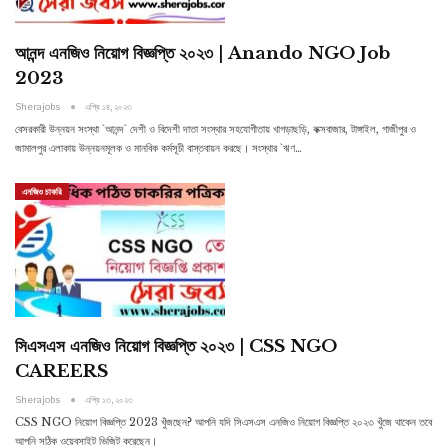
আনন্দ এনজিও নিয়োগ বিজ্ঞপ্তি ২০২৩ | Anando NGO Job
2023
Sherajobs
এপ্রি ১৪, ২০২৩
বেসরকারী উন্নয়ন সংস্থা `আনন্দ` দেশী ও বিদেশী দাতা সংস্থার সহযোগীতায় খাগড়াছড়ি, কক্সবাজার, টাঙ্গাইল, গাজীপুর ও
জামালপুর এলাকায় উন্নয়নমূলক ও মানবিক কর্মসূচী বাস্তবায়ন করছে। সংস্থার `ঋণ…
এনজিও চাকরি
সিএসএস এনজিও নিয়োগ বিজ্ঞপ্তি ২০২৩ | CSS NGO
CAREERS
Sherajobs
এপ্রি ১৩, ২০২৩
CSS NGO নিয়োগ বিজ্ঞপ্তি 2023 খুঁজছেন? আপনি যদি সিএসএস এনজিও নিয়োগ বিজ্ঞপ্তি ২০২৩ খুঁজে থাকেন তবে
আপনি সঠিক ওয়েবসাইট ভিজিট করেছেন।