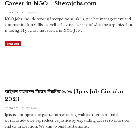
Career in NGO – Sherajobs.com
Sherajobs
মে ১৬, ২০২৩
NGO jobs include strong interpersonal skills, project management and
communication skills, as well as having a sense of what the organization
is doing. If you are interested in NGO Job…
এনজিও চাকরি
আইপাস বাংলাদেশ নিয়োগ বিজ্ঞপ্তি ২০২৩ | Ipas Job Circular
2023
Sherajobs
মে ৪, ২০২৩
Ipas is a nonprofit organization working with partners around the
world to advance reproductive justice by expanding access to abortion
and contraception. We aim to build sustainable…