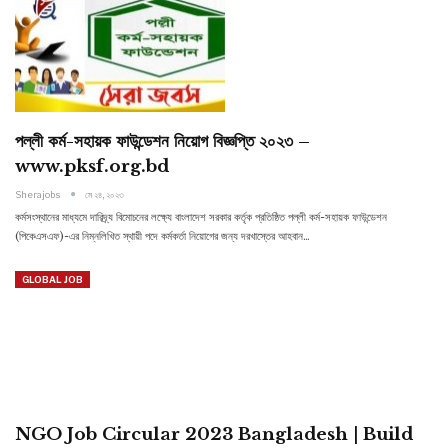
পল্লী কর্ম-সহায়ক ফাউন্ডেশন নিয়োগ বিজ্ঞপ্তি ২০২৩ –
www.pksf.org.bd
Sherajobs
মে ২৪, ২০২৩
কর্মসংস্থানের মাধ্যমে দারিদ্র্য বিমোচনের লক্ষ্যে বাংলাদেশ সরকার কর্তৃক প্রতিষ্ঠিত পল্লী কর্ম-সহায়ক ফাউন্ডেশন
(পিকেএসএফ)-এর নিম্নলিখিত স্থায়ী পদে কর্মকর্তা নিয়োগের জন্য দরখাস্তের আহবান…
GLOBAL JOB
NGO Job Circular 2023 Bangladesh | Build