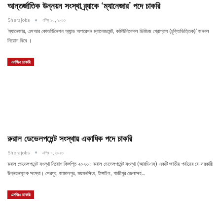
আন্তর্জাতিক উন্নয়ন সংস্থা ব্র্যাকে ‘ম্যানেজার’ পদে চাকরি
Sherajobs
এপ্রি ১০, ২০২৩
'ম্যানেজার, এসআর কোঅর্ডিনেশন অ্যান্ড অপারেশন ম্যানেজমেন্ট, কমিউনিকেবল ডিজিজ প্রোগ্রাম (চুক্তিভিত্তিক)' জনবল
নিয়োগ দিবে ।
এনজিও চাকরি
রুরাল ডেভেলপমেন্ট সংস্থায় একাধিক পদে চাকরি
Sherajobs
এপ্রি ৭, ২০২৩
রুরাল ডেভেলপমেন্ট সংস্থা নিয়োগ বিজ্ঞপ্তি ২০২৩ : রুরাল ডেভেলপমেন্ট সংস্থা (আরডিএস) একটি জাতীয় পর্যায়ের বে-সরকারী
উন্নয়নমূলক সংস্থা। শেরপুর, জামালপুর, ময়মনসিংহ, টাঙ্গাইল, গাজীপুর জেলাসহ…
এনজিও চাকরি