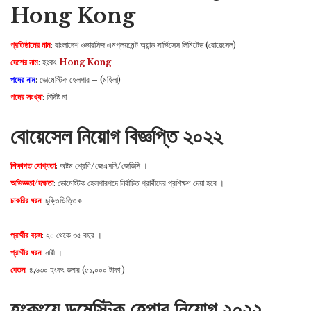
Hong Kong
প্রতিষ্ঠানের নাম
: বাংলাদেশ ওভারসিজ এমপ্লয়মেন্ট অ্যান্ড সার্ভিসেস লিমিটেড (বোয়েসেল)
দেশের নাম
: হংকং
Hong Kong
পদের নাম
: ডোমেস্টিক হেলপার – (মহিলা)
পদের সংখ্যা
: নির্দিষ্ট না
বোয়েসেল নিয়োগ বিজ্ঞপ্তি ২০২২
শিক্ষাগত যোগ্যতা
: অষ্টম শ্রেণি/জেএসসি/জেডিসি ।
অভিজ্ঞতা/দক্ষতা
: ডোমেস্টিক হেলপারপদে নির্বাচিত প্রার্থীদের প্রশিক্ষণ দেয়া হবে ।
চাকরির ধরন
: চুক্তিভিত্তিক
প্রার্থীর বয়স
: ২০ থেকে ৩৫ বছর ।
প্রার্থীর ধরন
: নারী ।
বেতন
: ৪,৬৩০ হংকং ডলার (৫১,০০০ টাকা )
হংকংয়ে ডমেস্টিক হেল্পার নিয়োগ ২০২২