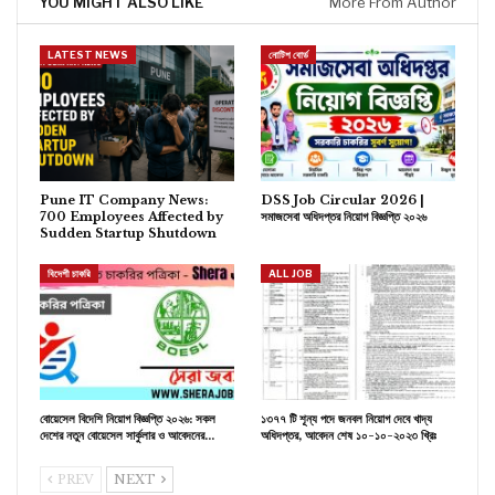
YOU MIGHT ALSO LIKE
More From Author
LATEST NEWS
নোটিশ বোর্ড
Pune IT Company News:
DSS Job Circular 2026 |
700 Employees Affected by
সমাজসেবা অধিদপ্তর নিয়োগ বিজ্ঞপ্তি ২০২৬
Sudden Startup Shutdown
বিদেশী চাকরি
ALL JOB
বোয়েসেল বিদেশি নিয়োগ বিজ্ঞপ্তি ২০২৬: সকল
১৩৭৭ টি শূন্য পদে জনবল নিয়োগ দেবে খাদ্য
দেশের নতুন বোয়েসেল সার্কুলার ও আবেদনের…
অধিদপ্তর, আবেদন শেষ ১০-১০-২০২৩ খ্রিঃ
PREV
NEXT