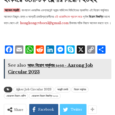
আবেদন পদ্ধতি
: বাংলাদেশ ওভারসিজ এমপ্লয়মেন্ট অ্যান্ড সার্ভিসেস লিমিটেডের প্রকাশিত এই নিয়োগ সার্কুলারে
আবেদনে ইচ্ছুক যোগ্য ও আগ্রহী চাকরিপ্রত্যাশীদের
এই ওয়েবলিংকে প্রবেশ করে
পূর্ণাঙ্গ
নিয়োগ বিজ্ঞপ্তি
ভালো
ভাবে জেনে এই
hongkongcvboesl@gmail.com
ঠিকানায় সঠিক নিয়মে আবেদন করতে হবে ।
Facebook
Email
WhatsApp
Reddit
LinkedIn
Messenger
Skype
X
Cop
S
Lin
See also
আড়ং নিয়োগ সার্কুলার ২০২৩ - Aarong Job
Circular 2023
Ajker Job Circular 2023
আর্জেন্ট চাকরি
নিয়োগ সার্কুলার
বোয়েসেল নিয়োগ নোটিশ
বোয়েসেল নিয়োগ বিজ্ঞপ্তি ২০২২
Facebook
Twitter
Share