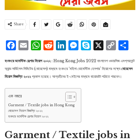
Share
Facebook
Email
WhatsApp
Reddit
LinkedIn
Messenger
Skype
X
Cop
S
Lin
হংকংয়ে ডমেস্টিক হেল্পার নিয়োগ ২০২২
: Hong Kong Jobs 2022 বাংলাদেশ ওভারসিজ এমপ্লয়মেন্ট
অ্যান্ড সার্ভিসেস লিমিটেড (বোয়েসেল) মাধ্যমে হংকংয়ে ‘মহিলা ডোমেস্টিক হেলপার’ নিয়োগের লক্ষ্যে
বোয়েসেল
নিয়োগ বিজ্ঞপ্তি ২০২২
প্রকাশ হয়েছে। আগ্রহীদের ই-মেইলের মাধ্যমে বায়োডাটা পাঠাতে পারবেন।
এক নজরে
Garment / Textile jobs in Hong Kong
বোয়েসেল নিয়োগ বিজ্ঞপ্তি ২০২২
হংকংয়ে ডমেস্টিক হেল্পার নিয়োগ ২০২২
Garment / Textile jobs in