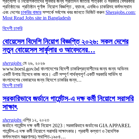
প্রত্যাশী ও নিয়োগকর্তাদের সুবিধার জন্য প্রতিদিন জাতীয় পত্রিকা ও সরকারি বেসরকারি
প্রতিষ্ঠানের প্রতিষ্ঠান পূর্ণাঙ্গ নিয়োগ বিজ্ঞপ্তি , ব্যাংক, এনজিও চাকরিসহ কর্মসংস্থান
এবং দেশের
চাকরির বাজার
সম্পর্কে সর্বশেষ খবর জানতে ভিজিট করুন
Sherajobs.com:
Most Read Jobs site in Bangladesh
বিদেশী চাকরি
বোয়েসেল বিদেশি নিয়োগ বিজ্ঞপ্তি ২০২৬: সকল দেশের
নতুন বোয়েসেল সার্কুলার ও আবেদনের…
sherajobs
মে ২৬, ২০২৬
www.boesl.gov.bd বাংলাদেশের বিদেশী চাকরিপ্রত্যাশীদের জন্য জন্য অভিনব
একটি উপায় হিসেবে কাজ করে। এটি সম্পূর্ণ পার্থক্যপূর্ণ একটি সরকারি সার্ভিস যা
বাংলাদেশের বেকারদের জন্য বিদেশে চাকরির জন্য…
বিদেশী চাকরি
সরকারিভাবে জর্ডানে গার্মেন্টস-এ দক্ষ কর্মী নিয়োগে সরাসরি
সাক্ষাৎ
sherajobs
এপ্রি ১২, ২০২৩
জর্ডানে গার্মেন্টস দক্ষ কর্মী নিয়োগ 2023 : সরকারিভাবে জর্ডানের GIA APPAREL
গার্মেন্টস-এ দক্ষ কর্মী নিয়োগে সরাসরি সাক্ষাৎকার। প্রবাসী কল্যাণ ও বৈদেশিক
কর্মসংস্থান মন্ত্রণালয়) স্থাপিত-১৯৮৪
…