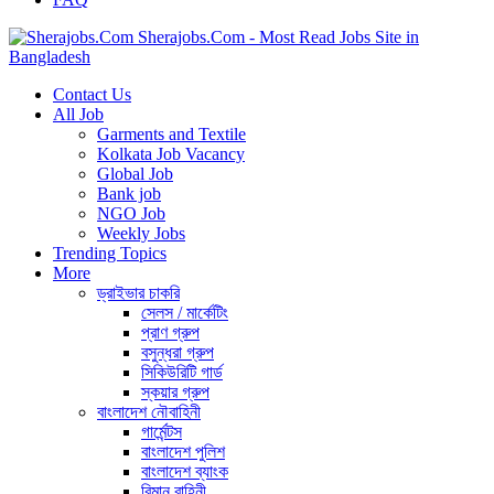
Sherajobs.Com - Most Read Jobs Site in
Bangladesh
Contact Us
All Job
Garments and Textile
Kolkata Job Vacancy
Global Job
Bank job
NGO Job
Weekly Jobs
Trending Topics
More
ড্রাইভার চাকরি
সেলস / মার্কেটিং
প্রাণ গ্রুপ
বসুন্ধরা গ্রুপ
সিকিউরিটি গার্ড
স্কয়ার গ্রুপ
বাংলাদেশ নৌবাহিনী
গার্মেন্টস
বাংলাদেশ পুলিশ
বাংলাদেশ ব্যাংক
বিমান বাহিনী