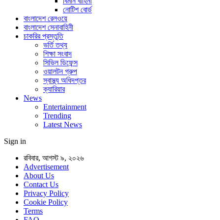
বিমান বাহিনী
নোটিশ বোর্ড
বাংলাদেশ রেলওয়ে
বাংলাদেশ সেনাবাহিনী
চাকরির প্রস্তুতি
ভর্তি তথ্য
শিক্ষা সংবাদ
সিভিল ডিফেন্স
ওয়ালটন গ্রুপ
স্বাস্থ্য অধিদপ্তর
ক্যারিয়ার
News
Entertainment
Trending
Latest News
Sign in
রবিবার, আগস্ট ৯, ২০২৬
Advertisement
About Us
Contact Us
Privacy Policy
Cookie Policy
Terms
FAQ