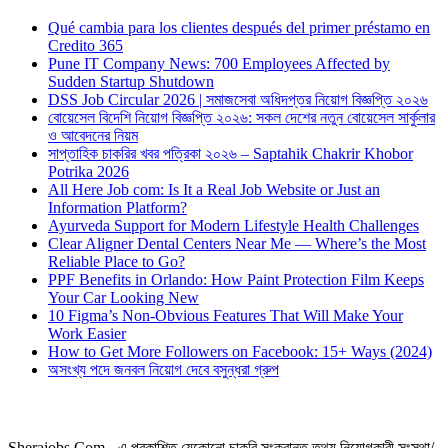
Qué cambia para los clientes después del primer préstamo en
Credito 365
Pune IT Company News: 700 Employees Affected by
Sudden Startup Shutdown
DSS Job Circular 2026 | সমাজসেবা অধিদপ্তর নিয়োগ বিজ্ঞপ্তি ২০২৬
বোয়েসেল বিদেশি নিয়োগ বিজ্ঞপ্তি ২০২৬: সকল দেশের নতুন বোয়েসেল সার্কুলার
ও আবেদনের নিয়ম
সাপ্তাহিক চাকরির খবর পত্রিকা ২০২৬ – Saptahik Chakrir Khobor
Potrika 2026
All Here Job com: Is It a Real Job Website or Just an
Information Platform?
Ayurveda Support for Modern Lifestyle Health Challenges
Clear Aligner Dental Centers Near Me — Where’s the Most
Reliable Place to Go?
PPF Benefits in Orlando: How Paint Protection Film Keeps
Your Car Looking New
10 Figma’s Non-Obvious Features That Will Make Your
Work Easier
How to Get More Followers on Facebook: 15+ Ways (2024)
অসংখ্য পদে জনবল নিয়োগ দেবে বসুন্ধরা গ্রুপ
Sherajobs.Com - এ প্রকাশিত যেকোনো চাকরি সংক্রান্ত তথ্য নিয়োগকারী সংস্থা/