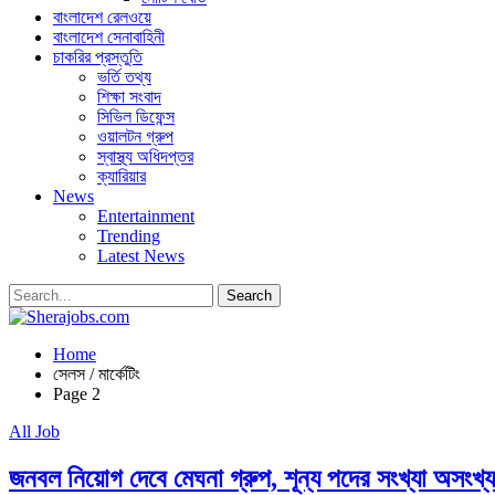
বাংলাদেশ রেলওয়ে
বাংলাদেশ সেনাবাহিনী
চাকরির প্রস্তুতি
ভর্তি তথ্য
শিক্ষা সংবাদ
সিভিল ডিফেন্স
ওয়ালটন গ্রুপ
স্বাস্থ্য অধিদপ্তর
ক্যারিয়ার
News
Entertainment
Trending
Latest News
Home
সেলস / মার্কেটিং
Page 2
All Job
জনবল নিয়োগ দেবে মেঘনা গ্রুপ, শূন্য পদের সংখ্যা অসংখ্য