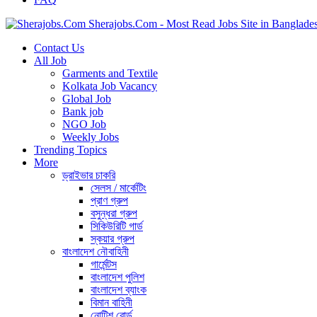
Sherajobs.Com - Most Read Jobs Site in Banglade
Contact Us
All Job
Garments and Textile
Kolkata Job Vacancy
Global Job
Bank job
NGO Job
Weekly Jobs
Trending Topics
More
ড্রাইভার চাকরি
সেলস / মার্কেটিং
প্রাণ গ্রুপ
বসুন্ধরা গ্রুপ
সিকিউরিটি গার্ড
স্কয়ার গ্রুপ
বাংলাদেশ নৌবাহিনী
গার্মেন্টস
বাংলাদেশ পুলিশ
বাংলাদেশ ব্যাংক
বিমান বাহিনী
নোটিশ বোর্ড