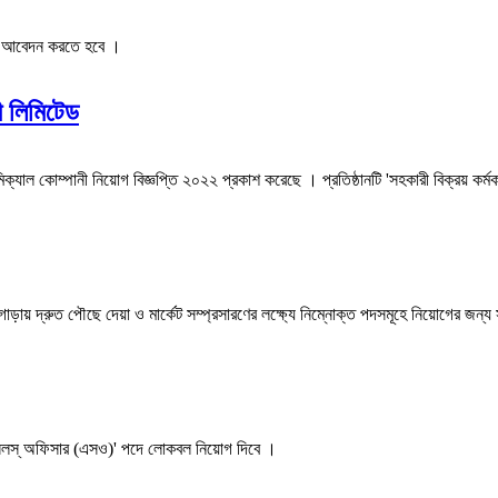
যে আবেদন করতে হবে ।
ী লিমিটেড
িক্যাল কোম্পানী নিয়োগ বিজ্ঞপ্তি ২০২২ প্রকাশ করেছে । প্রতিষ্ঠানটি 'সহকারী বিক্রয় ক
ােড়ায় দ্রুত পৌছে দেয়া ও মার্কেট সম্প্রসারণের লক্ষ্যে নিম্নোক্ত পদসমূহে নিয়ােগের জন
'সেলস্ অফিসার (এসও)' পদে লোকবল নিয়ােগ দিবে ।