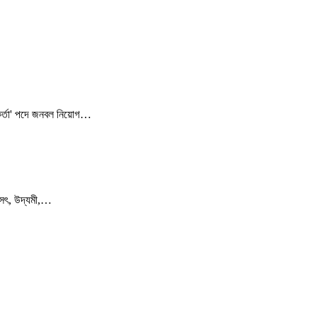
র্মকর্তা' পদে জনবল নিয়োগ…
্য সৎ, উদ্যমী,…