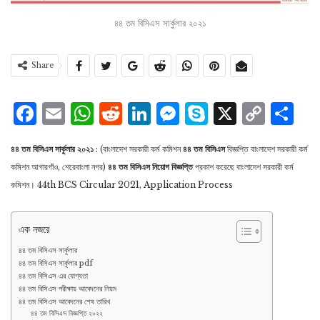
৪৪ তম বিসিএস সার্কুলার ২০২১
Share
Facebook
Email
WhatsApp
Reddit
LinkedIn
Messenger
Skype
X
Cop
S
Lin
৪৪ তম বিসিএস সার্কুলার ২০২১
: (বাংলাদেশ সরকারী কর্ম কমিশন
৪৪ তম বিসিএস
বিজ্ঞপ্তি বাংলাদেশ সরকারী কর্ম
কমিশন আগারগাঁও, শেরেবাংলা নগর)
৪৪ তম বিসিএস নিয়ােগ বিজ্ঞপ্তি
প্রকাশ করেছে বাংলাদেশ সরকারী কর্ম
কমিশন। 44th BCS Circular 2021, Application Process
এক নজরে
৪৪ তম বিসিএস সার্কুলার
৪৪ তম বিসিএস সার্কুলার pdf
৪৪ তম বিসিএস এর যোগ্যতা
৪৪ তম বিসিএস পরীক্ষায় আবেদনের নিয়ম
৪৪ তম বিসিএস আবেদনের শেষ তারিখ
৪৪ তম বিসিএস বিজ্ঞপ্তি ২০২২