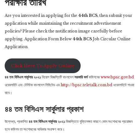
পরীক্ষার তারিখ
Are you interested in applying for the
44th BCS
, then submit your
application while maintaining the recruitment advertisement
policies? Please check the notification image carefully before
applying. Application Form Below
44th BCS
Job Circular Online
Application.
Click Here To Apply Online
৪৪ তম বিসিএস সার্কুলার ২০২১
নিয়ােগ বিজ্ঞপ্তিটি বাংলাদেশ
সরকারি কর্ম
কমিশনের
www.bpsc.gov.bd
ওয়েবসাইট এবং টেলিটক বাংলাদেশ লিমিটেড এর
http://bpsc.teletalk.com.bd
ওয়েবসাইটে পাওয়া
যাবে।
৪৪ তম বিসিএস সার্কুলার প্রকাশ
উল্লেখ্য, প্রকাশিত
৪৪ তম বিসিএস সার্কুলার ২০২১
বিজ্ঞপ্তিতে যুক্তিসঙ্গত কারণে কোন সংশােধনের প্রয়ােজন
হলে কমিশন তা সংশােধনের অধিকার সংরক্ষণ করে।