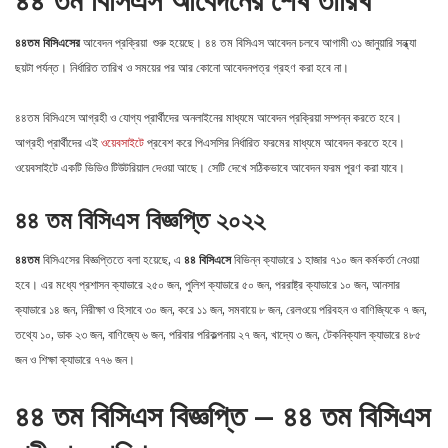
৪৪ তম বিসিএস আবেদনের শেষ তারিখ
৪৪তম বিসিএসের
আবেদন প্রক্রিয়া শুরু হয়েছে। ৪৪ তম বিসিএস আবেদন চলবে আগামী ৩১ জানুয়ারি সন্ধ্যা
ছয়টা পর্যন্ত। নির্ধারিত তারিখ ও সময়ের পর আর কোনো আবেদনপত্র গ্রহণ করা হবে না।
৪৪তম বিসিএসে আগ্রহী ও যোগ্য প্রার্থীদের অনলাইনের মাধ্যমে আবেদন প্রক্রিয়া সম্পন্ন করতে হবে।
আগ্রহী প্রার্থীদের এই
ওয়েবসাইটে
প্রবেশ করে পিএসসির নির্ধারিত ফরমের মাধ্যমে আবেদন করতে হবে।
ওয়েবসাইটে একটি ভিডিও টিউটরিয়াল দেওয়া আছে। সেটি দেখে সঠিকভাবে আবেদন ফরম পূরণ করা যাবে।
৪৪ তম বিসিএস বিজ্ঞপ্তি ২০২২
৪৪তম
বিসিএসের বিজ্ঞপ্তিতে বলা হয়েছে, এ
৪৪ বিসিএসে
বিভিন্ন ক্যাডারে ১ হাজার ৭১০ জন কর্মকর্তা নেওয়া
হবে। এর মধ্যে প্রশাসন ক্যাডারে ২৫০ জন, পুলিশ ক্যাডারে ৫০ জন, পররাষ্ট্র ক্যাডারে ১০ জন, আনসার
ক্যাডারে ১৪ জন, নিরীক্ষা ও হিসাবে ৩০ জন, করে ১১ জন, সমবায়ে ৮ জন, রেলওয়ে পরিবহন ও বাণিজ্যিকে ৭ জন,
তথ্যে ১০, ডাক ২৩ জন, বাণিজ্যে ৬ জন, পরিবার পরিকল্পনায় ২৭ জন, খাদ্যে ৩ জন, টেকনিক্যাল ক্যাডারে ৪৮৫
জন ও শিক্ষা ক্যাডারে ৭৭৬ জন।
৪৪ তম বিসিএস বিজ্ঞপ্তি – ৪৪ তম বিসিএস