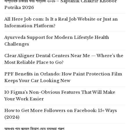
সাপ্তাহিক চাকরির খবর পত্রিকা ২০২৬ – Saptahik Chakrir Khobor
Potrika 2026
All Here Job com: Is It a Real Job Website or Just an
Information Platform?
Ayurveda Support for Modern Lifestyle Health
Challenges
Clear Aligner Dental Centers Near Me — Where’s the
Most Reliable Place to Go?
PPF Benefits in Orlando: How Paint Protection Film
Keeps Your Car Looking New
10 Figma’s Non-Obvious Features That Will Make
Your Work Easier
How to Get More Followers on Facebook: 15+ Ways
(2024)
অসংখ্য পদে জনবল নিয়োগ দেবে বসুন্ধরা গ্রুপ