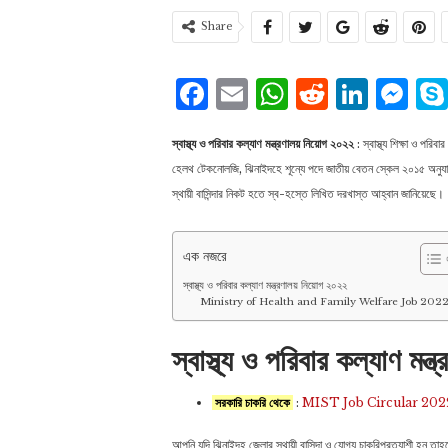
Share
Facebook
Email
WhatsAp
Reddit
Link
Me
স্বাস্থ্য ও পরিবার কল্যাণ মন্ত্রণালয় নিয়োগ ২০২২
: স্বাস্থ্য শিক্ষা ও পরিব
হেলথ টেকনােলজি, ঝিনাইদহে শূন্যে পদে জাতীয় বেতন স্কেল ২০১৫ অনুযায়ী
স্থায়ী বাসিন্দার নিকট হতে স্ব-হস্তে লিখিত দরখাস্ত আহ্বান জানিয়েছে।
এক নজরে
স্বাস্থ্য ও পরিবার কল্যাণ মন্ত্রণালয় নিয়োগ ২০২২
Ministry of Health and Family Welfare Job 202
স্বাস্থ্য ও পরিবার কল্যাণ মন্
সরকারি চাকরি থেকে
:
MIST Job Circular 2022 | মিল
আপনি যদি ঝিনাইদহ জেলার স্থায়ী বাসিন্দা ও যোগ্য চাকরিপ্রত্যাশী হন 