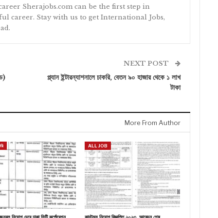
 career Sherajobs.com can be the first step in
ul career. Stay with us to get International Jobs,
ad.
NEXT POST
েড)
প্ল্যান ইন্টারন্যাশনালে চাকরি, বেতন ৯০ হাজার থেকে ১ লাখ
টাকা
More From Author
করি
ALL JOB
জনবল নিয়োগ দেবে ঢাকা সিটি কর্পোরেশন
কাস্টমস নিয়োগ বিজ্ঞপ্তি ২০২৩, আবেদন শেষ