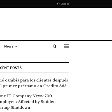
Sign In
News
ECENT POSTS
é cambia para los clientes después
l primer préstamo en Credito 365
une IT Company News: 700
mployees Affected by Sudden
tartup Shutdown