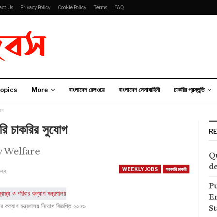
act Us
Privacy Policy
Cookie Policy
Terms
FAQ
opics
More
বাংলাদেশ রেলওয়ে
বাংলাদেশ সেনাবাহিনী
চাকরির প্রস্তুতি
যোগ
ারি চাকরির সুযোগ
R
y Welfare
Qu
de
WEEKLY JOBS
সরকারি চাকরি
২০২২
P
E
বার কল্যাণ মন্ত্রণালয় নিয়োগ বিজ্ঞপ্তি ২০২৩
S