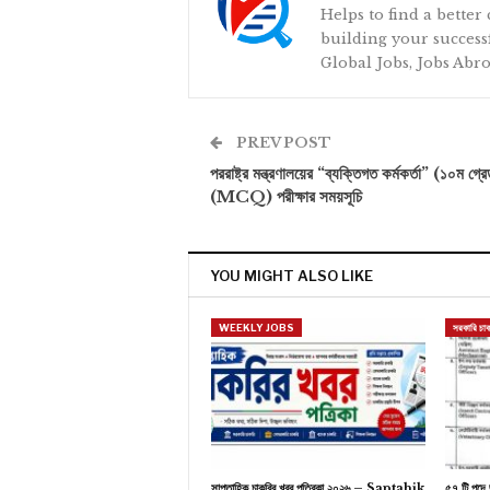
Helps to find a better
building your successf
Global Jobs, Jobs Abro
PREV POST
পররাষ্ট্র মন্ত্রণালয়ের “ব্যক্তিগত কর্মকর্তা” (১০ম গ্র
(MCQ) পরীক্ষার সময়সূচি
YOU MIGHT ALSO LIKE
WEEKLY JOBS
সরকারি চা
সাপ্তাহিক চাকরির খবর পত্রিকা ২০২৬ – Saptahik
৫৭ টি পদে 