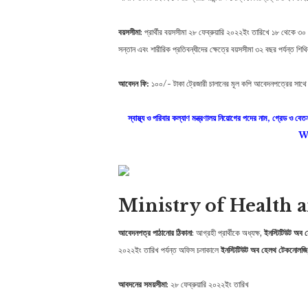
বয়সসীমা
: প্রার্থীর বয়সসীমা ২৮ ফেব্রুয়ারি ২০২২ইং তারিখে ১৮ থেকে ৩০
সন্তান এবং শারীরিক প্রতিবন্ধীদের ক্ষেত্রে বয়সসীমা ৩২ বছর পর্যন্ত শ
আবেদন ফি:
১০০/- টাকা ট্রেজারী চালানের মূল কপি আবেদনপত্রের সাথ
স্বাস্থ্য ও পরিবার কল্যাণ মন্ত্রণালয় নিয়োগের পদের নাম, গ
We
Ministry of Health 
আবেদনপত্র পাঠানোর ঠিকানা
: আগ্রহী প্রার্থীকে অধ্যক্ষ,
ইনস্টিটিউট অব 
২০২২ইং তারিখ পর্যন্ত অফিস চলাকালে
ইনস্টিটিউট অব হেলথ টেকনােলজি
আবদনের সময়সীমা
: ২৮ ফেব্রুয়ারি ২০২২ইং তারিখ