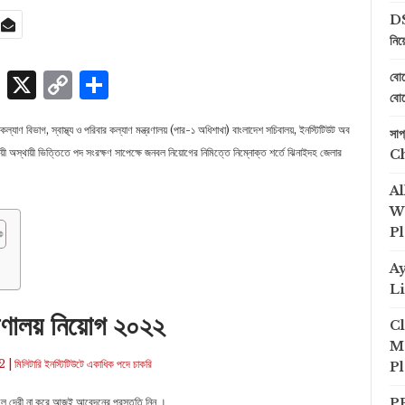
DS
নিয
p
edIn
ssenger
Skype
X
Copy
Share
বোয
বোয
Link
ার কল্যাণ বিভাগ, স্বাস্থ্য ও পরিবার কল্যাণ মন্ত্রণালয় (পার-১ অধিশাখা) বাংলাদেশ সচিবালয়, ইনস্টিটিউট অব
সা
 অস্থায়ী ভিত্তিতে পদ সংরক্ষণ সাপেক্ষে জনবল নিয়ােগের নিমিত্তে নিম্নোক্ত শর্তে ঝিনাইদহ জেলার
C
Al
We
Pl
A
2
Li
ত্রণালয় নিয়োগ ২০২২
Cl
Me
িটারি ইনস্টিটিউটে একাধিক পদে চাকরি
Pl
PP
তাহলে দেরী না করে আজই আবেদনের প্রস্তুতি নিন ।