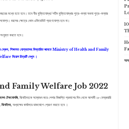
Pr
L
 বছরের মধ্যে হতে হবে। তবে বীর মুক্তিযােদ্ধা/শহীদ মুক্তিযােদ্ধার পুত্র-কন্যা অথবা পুত্র-কন্যার
িথিলযােগ্য। বয়সের ক্ষেত্রে কোন এফিডেভিট গ্রহণযােগ্য হবে না।
1
Th
ে সংযুক্ত করতে হবে।
H
Fa
্রেড ও বেতন স্কেল, শিক্ষাগত যােগ্যতাসহ বিস্তারিত জানতে Ministry of Health and Family
lfare নিয়োগ চিত্রটি দেখুন ।
অসং
and Family Welfare Job 2022
হেলথ টেকনােলজি
, ঝিনাইদহকে সম্বােধন করে পেপার বিজ্ঞপ্তি প্রকাশের দিন থেকে আগামী ২৮ ফেব্রুয়ারি
,
ঝিনাইদহ
, অধ্যক্ষের কার্যালয়ে ডাকযােগে প্রেরণ করতে হবে ।