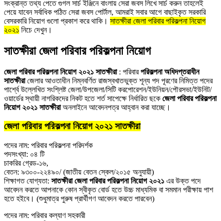
সংক্রান্ত তথ্য পেতে গুগল সার্চ ইঞ্জিনে বাংলায় সেরা জবস লিখে সার্চ করুন তাহলেই
পেয়ে যাবেন সর্বাধিক পঠিত সেরা জবস পোর্টাল, আমরাই সবার আগে বাছাইকৃত সরকারি
বেসরকারি নিয়োগ গুলো প্রকাশ করে থাকি।
সাতক্ষীরা জেলা পরিবার পরিকল্পনা নিয়োগ
২০২১
নিচে দেখুন।
সাতক্ষীরা জেলা পরিবার পরিকল্পনা নিয়োগ
জেলা পরিবার পরিকল্পনা নিয়োগ ২০২১ সাতক্ষীরা
: পরিবার
পরিকল্পনা অধিদপ্তরাধীন
সাতক্ষীরা
জেলার আওতাধীন নিম্নবর্ণিত রাজস্বখাতভুক্ত শূন্য পদ পূরণের নিমিত্ত পদের
পার্শ্বে উল্লেখিত সংশ্লিষ্ট জেলা/উপজেলা/সিটি করপােরেশন/ইউনিয়ন/পৌরসভা/ইউনিট/
ওয়ার্ডের স্থায়ী নাগরিকদের নিকট হতে শর্ত সাপেক্ষে নির্ধারিত ছকে
জেলা পরিবার পরিকল্পনা
নিয়োগ ২০২১ সাতক্ষীরা
অনলাইনে আবেদনপত্র আহ্বান করা যাচ্ছে।
জেলা পরিবার পরিকল্পনা নিয়োগ ২০২১ সাতক্ষীরা
পদের নাম: পরিবার পরিকল্পনা পরিদর্শক
পদসংখ্যা: ০৪ টি
চাকরির গ্রেড-১৬,
বেতন: ৯৩০০-২২৪৯০/ (জাতীয় বেতন স্কেল/২০১৫ অনুযায়ী)
শিক্ষাগত যােগ্যতা:
সাতক্ষীরা জেলা পরিবার পরিকল্পনা নিয়োগ ২০২১
এর উক্ত পদে
আবেদন করতে আপনাকে কোন স্বীকৃত বাের্ড হতে উচ্চ মাধ্যমিক বা সমমান পরীক্ষায় পাশ
হতে হইবে। (শুধুমাত্র পুরুষ প্রার্থীগণ আবেদন করতে পারবেন)
পদের নাম: পরিবার কল্যাণ সহকারী