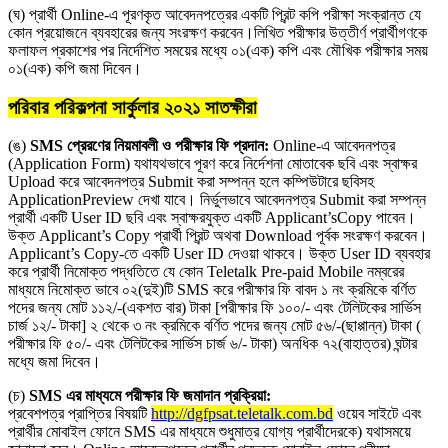
(ঘ) প্রার্থী Online-এ পূরণকৃত আবেদনপত্রের একটি প্রিন্ট কপি পরীক্ষা সংক্রান্ত যে
কোন প্রয়ােজনে ব্যবহারের জন্য সংরক্ষণ করবেন।লিখিত পরীক্ষার উত্তীর্ণ প্রার্থীগণকে
ফলাফল প্রকাশের পর নির্দেশিত সময়ের মধ্যে ০১(এক) কপি এবং মৌখিক পরীক্ষার সময়
০১(এক) কপি জমা দিবেন।
পরিবার পরিকল্পনা সার্কুলার ২০২১ সাতক্ষীরা
(ঙ)
SMS প্রেরণের নিয়মাবলী ও পরীক্ষার ফি প্রদান:
Online-এ আবেদনপত্র
(Application Form) যথাযথভাবে পূরণ করে নির্দেশনা মােতাবেক ছবি এবং স্বাক্ষর
Upload করে আবেদনপত্র Submit করা সম্পন্ন হলে কম্পিউটারে ছবিসহ
ApplicationPreview দেখা যাবে। নির্ভুলভাবে আবেদনপত্র Submit করা সম্পন্ন
প্রার্থী একটি User ID ছবি এবং স্বাক্ষরযুক্ত একটি Applicant’sCopy পাবেন।
উক্ত Applicant’s Copy প্রার্থী প্রিন্ট অথবা Download পূর্বক সংরক্ষণ করবেন।
Applicant’s Copy-তে একটি User ID দেওয়া থাকবে। উক্ত User ID ব্যবহার
করে প্রার্থী নিমোক্ত পদ্ধতিতে যে কোন Teletalk Pre-paid Mobile নম্বরের
মাধ্যমে নিমোক্ত ভাবে ০২(দুই)টি SMS করে পরীক্ষার ফি বাবদ ১ নং ক্রমিকে বর্ণিত
পদের জন্য মােট ১১২/-(একশত বার) টাকা [পরীক্ষার ফি ১০০/- এবং টেলিটকের সার্ভিস
চার্জ ১২/- টাকা] ২ থেকে ৩ নং ক্রমিকে বর্ণিত পদের জন্য মােট ৫৬/-(ছাপ্পান্ন) টাকা (
পরীক্ষার ফি ৫০/- এবং টেলিটকের সার্ভিস চার্জ ৬/- টাকা) অনধিক ৭২(বাহাত্তর) ঘন্টার
মধ্যে জমা দিবেন।
(চ)
SMS এর মাধ্যমে পরীক্ষার ফি জমাদান প্রক্রিয়া:
প্রবেশপত্র প্রাপ্তির বিষয়টি
http://dgfpsat.teletalk.com.bd
ওয়েব সাইটে এবং
প্রার্থীর মােবাইল ফোনে SMS এর মাধ্যমে শুধুমাত্র যোগ্য প্রার্থীদেরকে) যথাসময়ে