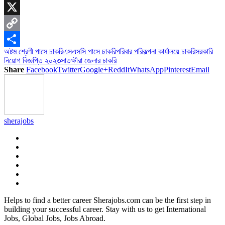
Skype
X
Copy
অষ্টম শ্রেণী পাসে চাকরি
এসএসসি পাসে চাকরি
পরিবার পরিকল্পনা কার্যালয়ে চাকরি
সরকারি
Link
Share
নিয়োগ বিজ্ঞপ্তি ২০২৩
সাতক্ষীরা জেলার চাকরি
Share
Facebook
Twitter
Google+
ReddIt
WhatsApp
Pinterest
Email
sherajobs
Helps to find a better career Sherajobs.com can be the first step in
building your successful career. Stay with us to get International
Jobs, Global Jobs, Jobs Abroad.