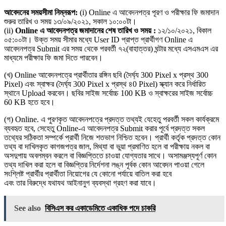
আবেদনের সময়সীমা নিম্নরূপ:
(i) Online এ আবেদনপত্র পূরণ ও পরীক্ষার ফি জমাদান
শুরুর তারিখ ও সময় ১৩/০৯/২০২১, সকাল ১০:০০টা।
(ii)
Online এ আবেদনপত্র জমাদানের শেষ তারিখ ও সময় :
১২/১০/২০২১, বিকাল
০৫:০০টা। উক্ত সময় সীমার মধ্যে User ID প্রাপ্ত প্রার্থীগণ Online এ
আবেদনপত্র Submit এর সময় থেকে পরবর্তী ৭২(বাহাত্তর) ঘন্টার মধ্যে এসএমএস এর
মাধ্যমে পরীক্ষার ফি জমা দিতে পারবেন।
(খ) Online আবেদনপত্রে প্রার্থীতার রঙ্গিন ছবি (দৈর্ঘ্য 300 Pixel x প্রস্থ 300
Pixel) এবং স্বাক্ষর (দৈর্ঘ্য 300 Pixel x প্রস্থ ৪0 Pixel) স্ক্যান করে নির্ধারিত
স্থানে Upload করবেন। ছবির সাইজ সর্বোচ্চ 100 KB ও স্বাক্ষরের সাইজ সর্বোচ্চ
60 KB হতে হবে।
(গ) Online. এ পুরণকৃত আবেদনপত্রে প্রদত্ত তথ্যই যেহেতু পরবর্তী সকল কার্যক্রমে
ব্যবহৃত হবে, সেহেতু Online-এ আবেদনপত্র Submit করার পূর্বে প্রদত্ত সকল
তথ্যের সঠিকতা সম্পর্কে প্রার্থী নিজে শতভাগ নিশ্চিত হবেন। প্রার্থী কর্তৃক প্রদত্ত কোন
তথ্য বা দাখিলকৃত কাগজপত্র জাল, মিথ্যা বা ভুয়া প্রমাণিত হলে বা পরীক্ষায় নকল বা
অসদুপায় অবলম্বন করলে বা বিজ্ঞপ্তিতে চাওয়া যােগ্যতার সাথে। অসামঞ্জস্যপূর্ণ কোন
তথ্য দাখিল করা হলে বা বিজ্ঞপ্তির নির্দেশনা লঙ্ন পূর্বক কোন আবেদন পাওয়া গেলে
সংশ্লিষ্ট প্রার্থীর প্রার্থীতা নিয়ােগের যে কোনাে পর্যায়ে বাতিল করা হবে
এবং তার বিরুদ্ধে যথাযথ আইনানুগ ব্যবস্থা গ্রহণ করা যাবে।
See also
বিসিএস কর একাডেমিতে একাধিক পদে চাকরি