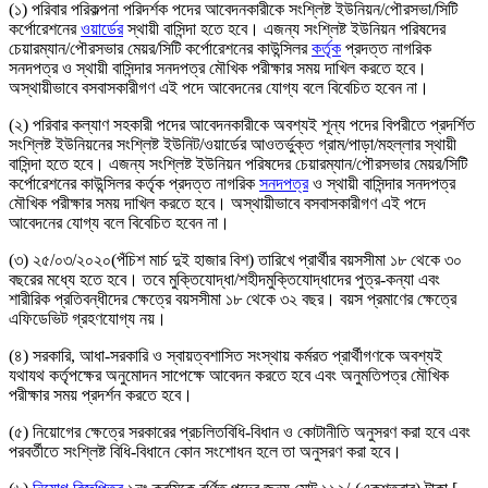
(১) পরিবার পরিকল্পনা পরিদর্শক পদের আবেদনকারীকে সংশ্লিষ্ট ইউনিয়ন/পৌরসভা/সিটি
কর্পোরেশনের
ওয়ার্ডের
স্থায়ী বাসিন্দা হতে হবে। এজন্য সংশ্লিষ্ট ইউনিয়ন পরিষদের
চেয়ারম্যান/পৌরসভার মেয়র/সিটি কর্পোরেশনের কাউন্সিলর
কর্তৃক
প্রদত্ত নাগরিক
সনদপত্র ও স্থায়ী বাসিন্দার সনদপত্র মৌখিক পরীক্ষার সময় দাখিল করতে হবে।
অস্থায়ীভাবে বসবাসকারীগণ এই পদে আবেদনের যােগ্য বলে বিবেচিত হবেন না।
(২) পরিবার কল্যাণ সহকারী পদের আবেদনকারীকে অবশ্যই শূন্য পদের বিপরীতে প্রদর্শিত
সংশ্লিষ্ট ইউনিয়নের সংশ্লিষ্ট ইউনিট/ওয়ার্ডের আওতর্ভুক্ত গ্রাম/পাড়া/মহল্লার স্থায়ী
বাসিন্দা হতে হবে। এজন্য সংশ্লিষ্ট ইউনিয়ন পরিষদের চেয়ারম্যান/পৌরসভার মেয়র/সিটি
কর্পোরেশনের কাউন্সিলর কর্তৃক প্রদত্ত নাগরিক
সনদপত্র
ও স্থায়ী বাসিন্দার সনদপত্র
মৌখিক পরীক্ষার সময় দাখিল করতে হবে। অস্থায়ীভাবে বসবাসকারীগণ এই পদে
আবেদনের যােগ্য বলে বিবেচিত হবেন না।
(৩) ২৫/০৩/২০২০(পঁচিশ মার্চ দুই হাজার বিশ) তারিখে প্রার্থীর বয়সসীমা ১৮ থেকে ৩০
বছরের মধ্যে হতে হবে। তবে মুক্তিযােদ্ধা/শহীদমুক্তিযােদ্ধাদের পুত্র-কন্যা এবং
শারীরিক প্রতিবন্ধীদের ক্ষেত্রে বয়সসীমা ১৮ থেকে ৩২ বছর। বয়স প্রমাণের ক্ষেত্রে
এফিডেভিট গ্রহণযােগ্য নয়।
(৪) সরকারি, আধা-সরকারি ও স্বায়ত্বশাসিত সংস্থায় কর্মরত প্রার্থীগণকে অবশ্যই
যথাযথ কর্তৃপক্ষের অনুমােদন সাপেক্ষে আবেদন করতে হবে এবং অনুমতিপত্র মৌখিক
পরীক্ষার সময় প্রদর্শন করতে হবে।
(৫) নিয়ােগের ক্ষেত্রে সরকারের প্রচলিতবিধি-বিধান ও কোটানীতি অনুসরণ করা হবে এবং
পরবর্তীতে সংশ্লিষ্ট বিধি-বিধানে কোন সংশােধন হলে তা অনুসরণ করা হবে।