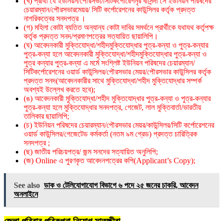
(খ) প্রার্থী যে ইউনিয়ন/পৌরসভা/সিটিকর্পোরেশনৃর বাসিন্দা সে ইউনিয়ন পরিষদের
চেয়ারম্যান/পৌরসভারমেয়র/ সিটি কর্পোরেশনের কাউন্সিলর কর্তৃক প্রদত্ত
নাগরিকত্বের সনদপত্র ।
(গ) মহিলা কোটা ব্যতিত অন্যান্য কোটা দাবির সমর্থনে প্রার্থীকে যথাযথ কর্তৃপক্ষ
কর্তৃক প্রদত্ত সনদ/প্রমাণপত্রের সত্যায়িত ছায়ালিপি।
(ঘ) আবেদনকারী মুক্তিযােদ্ধা/শহীদমুক্তিযােদ্ধার পুত্র-কন্যা ও পুত্র-কন্যার
পুত্র-কন্যা হলে আবেদনকারী মুক্তিযােদ্ধা/শহীদমুক্তিযােদ্ধার পুত্র-কন্যা ও
পুত্র কন্যার পুত্র-কন্যা এ মর্মে সংশ্লিষ্ট ইউনিয়ন পরিষদের চেয়ারম্যান/
সিটিকর্পোরেশনের ওয়ার্ড কাউন্সিলর/পৌরসভার মেয়র/পৌরসভার কাউন্সিলর কর্তৃক
প্রদত্ত সনদ(আবেদনকারীর সাথে মুক্তিযােদ্ধা/শহীদ মুক্তিযােদ্ধার সম্পর্ক
অবশ্যই উল্লেখ করতে হবে);
(ঙ) আবেদনকারী মুক্তিযােদ্ধা/শহীদ মুক্তিযােদ্ধার পুত্র-কন্যা ও পুত্র-কন্যার
পুত্র-কন্যা হলে মুক্তিযােদ্ধার সনদপত্র, গেজেট, লাল মুক্তিবার্তা/ভারতীয়
তালিকার ছায়ালিপি;
(চ) ইউনিয়ন পরিষদের চেয়ারম্যান/পৌরসভার মেয়র/কাউন্সিলর/সিটি কর্পোরেশনের
ওয়ার্ড কাউন্সিলর/গেজেটেড কর্মকর্তা (নতম ৯ম গ্রেড) প্রদত্ত চারিত্রিক
সনদপত্র ;
(ছ) জাতীয় পরিচয়পত্র/ জন্ম সনদের সত্যায়িত অনুলিপি;
(জ) Online এ পুরণকৃত আবেদনপত্রের কপি(Applicant’s Copy);
See also
ডাক ও টেলিযোগাযোগ বিভাগে ৬ পদে ২৫ জনের চাকরি, আবেদন
অনলাইনে