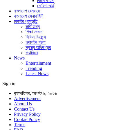
বিমান বাহিনী
নোটিশ বোর্ড
বাংলাদেশ রেলওয়ে
বাংলাদেশ সেনাবাহিনী
চাকরির প্রস্তুতি
ভর্তি তথ্য
শিক্ষা সংবাদ
সিভিল ডিফেন্স
ওয়ালটন গ্রুপ
স্বাস্থ্য অধিদপ্তর
ক্যারিয়ার
News
Entertainment
Trending
Latest News
Sign in
বৃহস্পতিবার, আগস্ট ৬, ২০২৬
Advertisement
About Us
Contact Us
Privacy Policy
Cookie Policy
Terms
FAQ