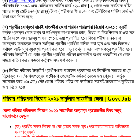
(৬)
নিয়ােগ বিজ্ঞপ্তির
১নং ক্রমিকে বর্ণিত পদের জন্য মােট ১১২/-(একশতবার) টাকা [
পরীক্ষার ফি ১০০/- এবং টেলিটকের সার্ভিস চার্জ ১২/- টাকা] ২ থেকে ৩নং ক্রমিকে বর্ণিত
পদের জন্য মােট ৫৬/-(ছাপ্পান্ন) টাকা ( পরীক্ষার ফি ৫০/- এবং টেলিটকের সার্ভিস চার্জ ৬/-
টাকা জমা দিতে হবে;
(৭)
প্রার্থীর যােগ্যতা যাচাই সাতক্ষীরা জেলা পরিবার পরিকল্পনা নিয়োগ ২০২১ :
প্রার্থী
কর্তৃক প্রদত্ত কোন তথ্য বা দাখিলকৃত কাগজপত্র জাল, মিথ্যা বা বিজ্ঞপ্তিতে চাওয়া তম
শর্তের সাথে অসামঞ্জস্য পাওয়া গেলে, ভুয়া প্রমাণিত হলে কিংবা পরীক্ষায় নকল বা
অসদুপায় অবলম্বন করলে সংশ্লিষ্ট প্রার্থীর প্রার্থিতা বাতিল করা হবে এবং তার বিরুদ্ধে
যথাযথ আইনানুগ ব্যবস্থা গ্রহণ করা হবে। ভুল তথ্য। জাল কাগজপত্র প্রদর্শিত হলে
পরীক্ষায় উত্তীর্ণ যে কোন প্রার্থীর প্রার্থিতা পরীক্ষা চলাকালীন অথবা পরবর্তীতে যে কোন
সময়ে বাতিল করার ক্ষমতা কর্তৃপক্ষ সংরক্ষণ করেন।
(৮) লিখিত পরীক্ষায় উত্তীর্ণ প্রার্থীগণকে ফলাফল প্রকাশের পর নির্দেশিত সময়ের মধ্যে
নিন্মােক্ত সনদ/কাগজপত্রের ফটোকপি গেজেটেড কর্মকর্তানেতম ৯ম গ্রেড)।কর্তৃক
সত্যায়ন করে ০১(এক) সেট জেলা পরিবার পরিকল্পনা কার্যালয়ে সরাসরি/ডাকযােগে/কুরিয়ারে
জমা দিতে হবেঃ
পরিবার পরিকল্পনা নিয়োগ ২০২১ সার্কুলার সাতক্ষীরা জেলা | Govt Job
জেলা পরিবার পরিকল্পনা নিয়োগ ২০২১ সাতক্ষীরা অন্যান্য প্রয়োজনীয় বিষয় সমূহ
ভালোভাবে দেখুনঃ
(ক) প্রার্থীর সকল শিক্ষাগত যােগ্যতার সনদপত্র (প্রযােজ্যক্ষেত্রে অভিজ্ঞতা
সনদপত্রসহ)