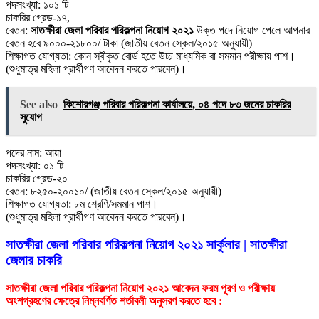
পদসংখ্যা: ১০১ টি
চাকরির গ্রেড-১৭,
বেতন:
সাতক্ষীরা জেলা পরিবার পরিকল্পনা নিয়োগ ২০২১
উক্ত পদে নিয়োগ পেলে আপনার
বেতন হবে ৯০০০-২১৮০০/ টাকা (জাতীয় বেতন স্কেল/২০১৫ অনুযায়ী)
শিক্ষাগত যােগ্যতা: কোন স্বীকৃত বাের্ড হতে উচ্চ মাধ্যমিক বা সমমান পরীক্ষায় পাশ।
(শুধুমাত্র মহিলা প্রার্থীগণ আবেদন করতে পারবেন)।
See also
কিশোরগঞ্জ পরিবার পরিকল্পনা কার্যালয়ে, ০৪ পদে ৮৩ জনের চাকরির
সুযোগ
পদের নাম: আয়া
পদসংখ্যা: ০১ টি
চাকরির গ্রেড-২০
বেতন: ৮২৫০-২০০১০/ (জাতীয় বেতন স্কেল/২০১৫ অনুযায়ী)
শিক্ষাগত যােগ্যতা: ৮ম শ্রেণি/সমমান পাশ।
(শুধুমাত্র মহিলা প্রার্থীগণ আবেদন করতে পারবেন)।
সাতক্ষীরা জেলা পরিবার পরিকল্পনা নিয়োগ ২০২১ সার্কুলার | সাতক্ষীরা
জেলার চাকরি
সাতক্ষীরা জেলা পরিবার পরিকল্পনা নিয়োগ ২০২১ আবেদন ফরম পূরণ ও পরীক্ষায়
অংশগ্রহণের ক্ষেত্রে নিম্নবর্ণিত শর্তাবলী অনুসরণ করতে হবে :