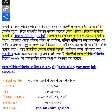
Skype
X
Copy
Link
Share
সাতক্ষীরা জেলা পরিবার পরিকল্পনা নিয়োগ ২০২১ : সাতক্ষীরা জেলা বাসীদের সরকারি
চাকরির সুযোগ দিয়ে সম্প্রতি নিয়োগ প্রকাশ করেছে
জেলা পরিবার পরিকল্পনা কার্যালয়
সাতক্ষীরা
(
fpo.satkhira.gov.bd
)
জেলা পরিবার পরিকল্পনা নিয়োগ ২০২১ সাতক্ষীরা
নিয়োগ অনুসারে জেলা পরিবার পরিকল্পনা কার্যালয়,
পরিবার পরিকল্পনা ভবন সাতক্ষীরা
এর
অধীনে যোগ্যতা
পূরণ
সাপেক্ষে ০৩ টি ভিন্ন পদে মোট ১০৬ জন প্রার্থী সরকারি চাকরির
সুযোগ পাবে। তাই
সাতক্ষীরা জেলার সরকারি চাকরি
প্রার্থীদের জন্য এটি হতে পারে
ক্যারিয়ার
গড়ার অন্যতম সেরা সুযোগ। এই পোস্টে
সাতক্ষীরা জেলা পরিবার
পরিকল্পনা
নিয়োগ ২০২১
এর প্রয়োজনীয় সকল তথ্য উপস্থাপন করা হয়েছে।
জেলা পরিবার পরিকল্পনা কার্যালয়ে নিয়োগ
,
dgfp circular
,
gov new job
circular
প্রতিষ্ঠানের নাম
সাতক্ষীরা জেলা পরিবার পরিকল্পনা কার্যালয়
পদসংখ্যা
১০৬ জন
বয়স
১৮-৩০ বছর
শিক্ষাগত যোগ্যতা
৮ম/এসএসসি/এইচএসসি
চাকরির ধরন
সরকারি চাকরি
ওয়েবসাইট
fpo.satkhira.gov.bd