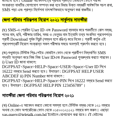
জানানাে হবে। Online আবেদনপত্রে প্রার্থীর প্রদত্ত মােবাইল ফোনে পরীক্ষা
সংক্রান্ত যাবতীয় যােগাযােগ সম্পন্ন করা হবে বিধায় উক্ত নম্বরটি সার্বক্ষণিক সচল রাখা,
SMS পড়া এবং প্রাপ্ত নির্দেশনা তাৎক্ষণিকভাবে অনুসরণ করা বাঞ্চনীয়।
জেলা পরিবার পরিকল্পনা নিয়োগ ২০২১ সার্কুলার সাতক্ষীরা
(ছ) SMS-এ প্রেরিত User ID এবং Password ব্যবহার করে পরবর্তীতে রােল নম্বর,
পদের নাম, ছবি, পরীক্ষার তারিখ, সময় ও ভেন্যুর নাম ইত্যাদি তথ্য সংবলিত প্রবেশপত্র
প্রার্থী Download পুর্বক প্রিন্ট (সম্ভব হলে রঙিন) করে নিবেন। প্রার্থী কর্তৃক এই
প্রবেশপত্রটি নিয়ােগ সংক্রান্ত সকল পরীক্ষার সময়ে অবশ্যই প্রদর্শন করতে হবে।
(জ) শুধুমাত্র টেলিটক প্রি-পেইড মােবাইল ফোন থেকে প্রার্থীগণ নিম্নবর্ণিত SMS
পদ্ধতি অনুসরণ করে নিজ নিজ User IDএবং Password পুনরুদ্ধার করতে পারবেন।
i) User ID জানা থাকলে:
DGFPSAT<Space>HELP<Space>USER<Space>User ID লিখে
16222 নম্বরে Send করতে হবে। উদাহরণ : DGFPSAT HELP USER
ABCDEF ii) PIN Number জানা থাকলে :
DGFPSAT<Space>HELP<Space>PIN লিখে 16222 নম্বরে Send করতে
হবে। উদাহরণ : DGFPSAT HELP PIN 123456789″।
সাতক্ষীরা জেলা পরিবার পরিকল্পনা নিয়োগ ২০২১
(ঝ) Online-এ আবেদন করতে কোনাে সমস্যা হলে টেলিটক নম্বর থেকে ১২১ নম্বরে
অথবা যে কোন অপারেটরের ফোন থেকে ০১৫০০১২১১২১ নম্বরে কল করুন। এছাড়া
vas.query@teletalk.com.bd ইমেইলে যােগাযােগ করা যাবে। (ই মেইলের