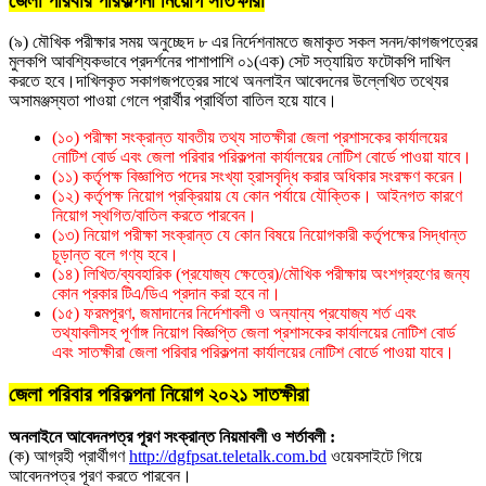
জেলা পরিবার পরিকল্পনা নিয়োগ সাতক্ষীরা
(৯) মৌখিক পরীক্ষার সময় অনুচ্ছেদ ৮ এর নির্দেশনামতে জমাকৃত সকল সনদ/কাগজপত্রের
মুলকপি আবশ্যিকভাবে প্রদর্শনের পাশাপাশি ০১(এক) সেট সত্যায়িত ফটোকপি দাখিল
করতে হবে।দাখিলকৃত সকাগজপত্রের সাথে অনলাইন আবেদনের উল্লেখিত তথ্যের
অসামঞ্জস্যতা পাওয়া গেলে প্রার্থীর প্রার্থিতা বাতিল হয়ে যাবে।
(১০) পরীক্ষা সংক্রান্ত যাবতীয় তথ্য সাতক্ষীরা জেলা প্রশাসকের কার্যালয়ের
নােটিশ বাের্ড এবং জেলা পরিবার পরিকল্পনা কার্যালয়ের নােটিশ বাের্ডে পাওয়া যাবে।
(১১) কর্তৃপক্ষ বিজ্ঞাপিত পদের সংখ্যা হ্রাসবৃদ্ধি করার অধিকার সংরক্ষণ করেন।
(১২) কর্তৃপক্ষ নিয়ােগ প্রক্রিয়ায় যে কোন পর্যায়ে যৌক্তিক। আইনগত কারণে
নিয়োগ স্থগিত/বাতিল করতে পারবেন।
(১৩) নিয়ােগ পরীক্ষা সংক্রান্ত যে কোন বিষয়ে নিয়ােগকারী কর্তৃপক্ষের সিদ্ধান্ত
চূড়ান্ত বলে গণ্য হবে।
(১৪) লিখিত/ব্যবহারিক (প্রযােজ্য ক্ষেত্রে)/মৌখিক পরীক্ষায় অংশগ্রহণের জন্য
কোন প্রকার টিএ/ডিএ প্রদান করা হবে না।
(১৫) ফরমপূরণ, জমাদানের নির্দেশাবলী ও অন্যান্য প্রযােজ্য শর্ত এবং
তথ্যাবলীসহ পূর্ণাঙ্গ নিয়ােগ বিজ্ঞপ্তি জেলা প্রশাসকের কার্যালয়ের নােটিশ বাের্ড
এবং সাতক্ষীরা জেলা পরিবার পরিকল্পনা কার্যালয়ের নােটিশ বোর্ডে পাওয়া যাবে।
জেলা পরিবার পরিকল্পনা নিয়োগ ২০২১ সাতক্ষীরা
অনলাইনে আবেদনপত্র পূরণ সংক্রান্ত নিয়মাবলী ও শর্তাবলী :
(ক) আগ্রহী প্রার্থীগণ
http://dgfpsat.teletalk.com.bd
ওয়েবসাইটে গিয়ে
আবেদনপত্র পূরণ করতে পারবেন।