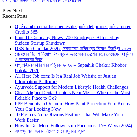
৫৭ টি পদে জনবল নিয়োগ দেবে ঢাকা সিটি কর্পোরেশন
Prev
Next
Recent Posts
Qué cambia para los clientes después del primer préstamo en
Credito 365
Pune IT Company News: 700 Employees Affected by
Sudden Startup Shutdown
DSS Job Circular 2026 | সমাজসেবা অধিদপ্তর নিয়োগ বিজ্ঞপ্তি ২০২৬
বোয়েসেল বিদেশি নিয়োগ বিজ্ঞপ্তি ২০২৬: সকল দেশের নতুন বোয়েসেল সার্কুলার
ও আবেদনের নিয়ম
সাপ্তাহিক চাকরির খবর পত্রিকা ২০২৬ – Saptahik Chakrir Khobor
Potrika 2026
All Here Job com: Is It a Real Job Website or Just an
Information Platform?
Ayurveda Support for Modern Lifestyle Health Challenges
Clear Aligner Dental Centers Near Me — Where’s the Most
Reliable Place to Go?
PPF Benefits in Orlando: How Paint Protection Film Keeps
Your Car Looking New
10 Figma’s Non-Obvious Features That Will Make Your
Work Easier
How to Get More Followers on Facebook: 15+ Ways (2024)
অসংখ্য পদে জনবল নিয়োগ দেবে বসুন্ধরা গ্রুপ