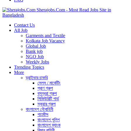
Sherajobs.Com - Most Read Jobs Site in
Bangladesh
Contact Us
All Job
Garments and Textile
Kolkata Job Vacancy
Global Job
Bank job
NGO Job
Weekly Jobs
Trending Topics
More
ড্রাইভার চাকরি
সেলস / মার্কেটিং
প্রাণ গ্রুপ
বসুন্ধরা গ্রুপ
সিকিউরিটি গার্ড
স্কয়ার গ্রুপ
বাংলাদেশ নৌবাহিনী
গার্মেন্টস
বাংলাদেশ পুলিশ
বাংলাদেশ ব্যাংক
বিমান বাহিনী