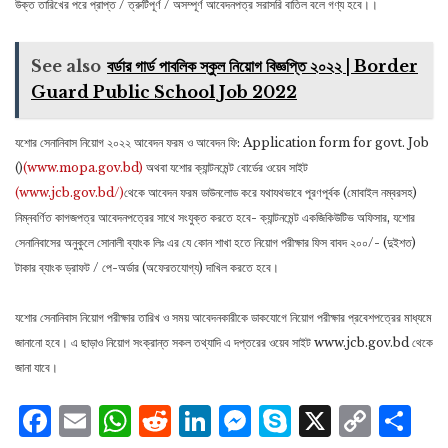
উক্ত তারিখের পরে প্রাপ্ত / ত্রুটিপূর্ণ / অসম্পূর্ণ আবেদনপত্র সরাসরি বাতিল বলে গণ্য হবে।।
See also
বর্ডার গার্ড পাবলিক স্কুল নিয়োগ বিজ্ঞপ্তি ২০২২ | Border
Guard Public School Job 2022
যশোর সেনানিবাস নিয়োগ ২০২২ আবেদন ফরম ও আবেদন ফি: Application form for govt. Job
()
(www.mopa.gov.bd)
অথবা যশাের ক্যান্টনমেন্ট বাের্ডের ওয়েব সাইট
(www.jcb.gov.bd/)
থেকে আবেদন ফরম ডাউনলােড করে যথাযথভাবে পূরণপূর্বক (মােবাইল নম্বরসহ)
নিম্নবর্ণিত কাগজপত্র আবেদনপত্রের সাথে সংযুক্ত করতে হবে- ক্যান্টনমেন্ট একজিকিউটিভ অফিসার, যশাের
সেনানিবাসের অনুকুলে সােনালী ব্যাংক লিঃ এর যে কোন শাখা হতে নিয়ােগ পরীক্ষার ফিস বাবদ ২০০/- (দুইশত)
টাকার ব্যাংক ড্রাফট / পে-অর্ডার (অফেরতযােগ্য) দাখিল করতে হবে।
যশোর সেনানিবাস নিয়ােগ পরীক্ষার তারিখ ও সময় আবেদনকারীকে ডাকযােগে নিয়ােগ পরীক্ষার প্রবেশপত্রের মাধ্যমে
জানানাে হবে। এ ছাড়াও নিয়ােগ সংক্রান্ত সকল তথ্যাদি এ দপ্তরের ওয়েব সাইট www.jcb.gov.bd থেকে
জানা যাবে।
Facebook
Email
WhatsApp
Reddit
LinkedIn
Messenger
Skype
X
Cop
S