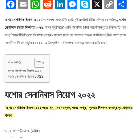
Facebook
Email
WhatsApp
Reddit
LinkedIn
Messenger
Skype
X
Cop
S
Lin
যশোর সেনানিবাস নিয়োগ ২০২২
: বাংলাদেশ সেনাবাহিনী ক্যান্টমেন্ট একজিকিউটিভ অফিসারের কার্যালয়,
যশাের
সেনানিবাস নিয়ােগ বিজ্ঞপ্তি ২০২২
: যশাের ক্যান্টনমেন্ট বাের্ড পরিচালিত শিক্ষা প্রতিষ্ঠানসমূহের নিম্নবর্ণিত পদে
সম্পূর্ণ অস্থায়ীভিত্তিতে নিয়ােগের লক্ষ্যে যােগ্যতা সম্পন বাংলাদেশের প্রকৃত নাগরিকদের নিকট হতে যশোর
সেনানিবাস নিয়োগ সার্কুলার ২০২২ -এ উল্লেখিত শর্তসাপেক্ষে দরখাস্ত আহবান জানিয়েছে।
এক নজরে
যশোর সেনানিবাস নিয়োগ ২০২২
যশোর সেনানিবাস নিয়োগ 2022
যশোর সেনানিবাস নিয়োগ ২০২২
যশোর সেনানিবাস নিয়োগ ২০২২ পদের নাম, বেতন স্কেল, পদের সংখ্যা, ন্যনতম শিক্ষাগত ও অন্যান্য যােগ্যতার
বিবরন:
পদের নাম: গাড়ী চালক (ভারী)।