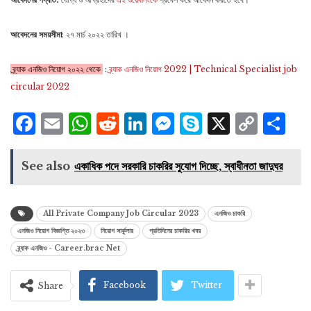
আবেদনের সময়সীমা
: ২৭ মার্চ ২০২২ তারিখ ।
ব্র্যাক এনজিও নিয়োগ ২০২২ থেকে
:
ব্র্যাক এনজিও নিয়োগ 2022 | Technical Specialist job
circular 2022
Facebook
Email
WhatsApp
Reddit
LinkedIn
Messenger
Skype
X
Cop
S
Lin
See also
একাধিক পদে সরকারি চাকরির সুযোগ দিচ্ছে, স্বাধীনতা জাদুঘর
All Private Company Job Circular 2023
এনজিও চাকরি
এনজিও নিয়োগ বিজ্ঞপ্তি ২০২৩
নিয়োগ সার্কুলার
প্রতিদিনের চাকরির খবর
ব্র্যাক এনজিও - Career.brac Net
Facebook
Twitter
Share