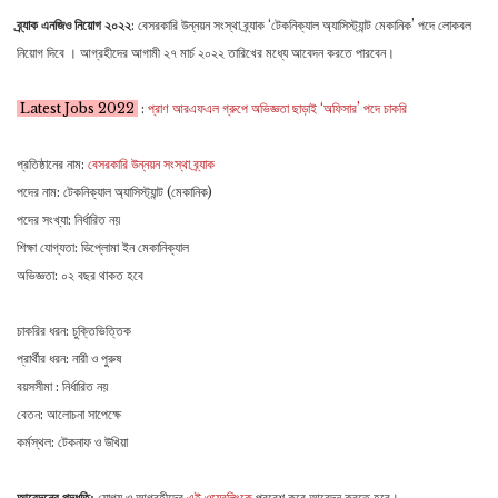
Lin
ব্র্যাক এনজিও নিয়োগ ২০২২
: বেসরকারি উন্নয়ন সংস্থা ব্র্যাক ‘টেকনিক্যাল অ্যাসিস্ট্যান্ট মেকানিক’ পদে লোকবল
নিয়োগ দিবে । আগ্রহীদের আগামী ২৭ মার্চ ২০২২ তারিখের মধ্যে আবেদন করতে পারবেন।
Latest Jobs 2022
:
প্রাণ আরএফএল গ্রুপে অভিজ্ঞতা ছাড়াই ‘অফিসার’ পদে চাকরি
প্রতিষ্ঠানের নাম:
বেসরকারি উন্নয়ন সংস্থা ব্র্যাক
পদের নাম: টেকনিক্যাল অ্যাসিস্ট্যান্ট (মেকানিক)
পদের সংখ্যা: নির্ধারিত নয়
শিক্ষা যোগ্যতা: ডিপ্লোমা ইন মেকানিক্যাল
অভিজ্ঞতা: ০২ বছর থাকত হবে
চাকরির ধরন: চুক্তিভিত্তিক
প্রার্থীর ধরন: নারী ও পুরুষ
বয়সসীমা : নির্ধারিত নয়
বেতন: আলোচনা সাপেক্ষে
কর্মস্থল: টেকনাফ ও উখিয়া
আবেদনের পদ্ধতি:
যোগ্য ও আগ্রহীদের
এই ওয়েবলিংকে
প্রবেশ করে আবেদন করতে হবে।