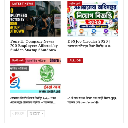
LATEST NEWS
নোটিশ বোর্ড
Pune IT Company News:
DSS Job Circular 2026 |
700 Employees Affected by
সমাজসেবা অধিদপ্তর নিয়োগ বিজ্ঞপ্তি ২০২৬
Sudden Startup Shutdown
বিদেশী চাকরি
ALL JOB
বোয়েসেল বিদেশি নিয়োগ বিজ্ঞপ্তি ২০২৬: সকল
৬৭ টি পদে জনবল নিয়োগ দেবে পল্লী বিকাশ কেন্দ্র,
দেশের নতুন বোয়েসেল সার্কুলার ও আবেদনের…
আবেদন শেষ ৩০-০৯-২৩ খ্রিঃ
PREV
NEXT