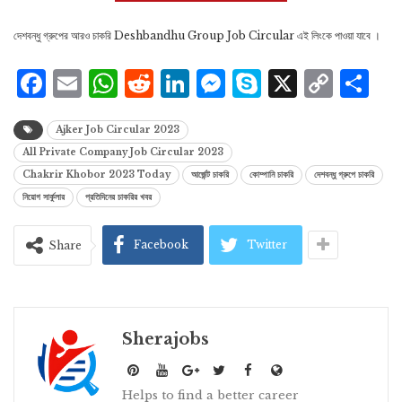
দেশবন্ধু গ্রুপের আরও চাকরি Deshbandhu Group Job Circular এই লিংকে পাওয়া যাবে ।
Facebook
Email
WhatsApp
Reddit
LinkedIn
Messenger
Skype
X
Cop
S
Lin
Ajker Job Circular 2023
All Private Company Job Circular 2023
Chakrir Khobor 2023 Today
আর্জেন্ট চাকরি
কোম্পানি চাকরি
দেশবন্ধু গ্রুপে চাকরি
নিয়োগ সার্কুলার
প্রতিদিনের চাকরির খবর
Facebook
Twitter
Share
Sherajobs
Helps to find a better career