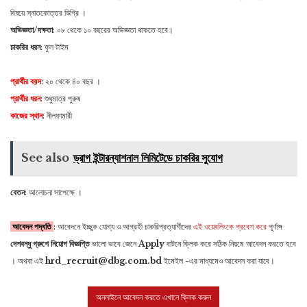
বিষয়ে স্নাতকোত্তর ডিগ্রি ।
অভিজ্ঞতা/দক্ষতা
: ০৮ থেকে ১০ বছরের অভিজ্ঞতা থাকতে হবে।
চাকরির ধরন
: ফুল টাইম
প্রার্থীর বয়স
: ২০ থেকে ৪০ বছর ।
প্রার্থীর ধরন
: শুধুমাত্র পুরুষ
কাজের স্থান
: নীলফামারী
See also
ড্রাগ ইন্টারন্যাশনাল লিমিটেডে চাকরির সুযোগ
বেতন
: আলোচনা সাপেক্ষে ।
আবেদন পদ্ধতি
: আবেদনে ইচ্ছুক যোগ্য ও আগ্রহী চাকরিপ্রত্যাশীদের
এই ওয়েবলিংকে প্রবেশ করে
পূর্ণাঙ্গ
দেশবন্ধু গ্রুপে নিয়োগ বিজ্ঞপ্তি
ভালো ভাবে জেনে
Apply
বাটনে ক্লিক করে সঠিক নিয়মে আবেদন করতে হবে
। অথবা এই
hrd_recruit@dbg.com.bd
ইমেইল -এর মাধ্যমেও আবেদন করা যাবে।
অনলাইনে আবেদন করতে এখানে ক্লিক করুন