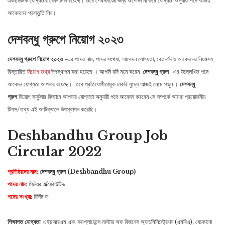
একাডেমিক যোগ্যতার কোন মিল রয়েছে। তবে শেষসময়ের জন্য অপেক্ষা না করে যোগ্যতা অনুযায়ী পদে আজই
আবেদনের প্রস্তুতি নিন।
দেশবন্ধু গ্রুপে নিয়োগ ২০২৩
দেশবন্ধু গ্রুপে নিয়োগ ২০২৩
-এর পদের নাম, পদের সংখ্যা, আবেদন যোগ্যতা, বেতনাদি ও আবেদনের নিয়মসহ
বিস্তারিত
নিয়োগ তথ্য
উপস্থাপন করা হয়েছে । আপনি যদি মনে করেন
দেশবন্ধু গ্রুপ
-এর উল্লেখিত পদে
আবেদন যোগ্যতা আপনার রয়েছে। তবে প্রতিযোগীতামূক চাকরি যুদ্ধে আজই নেমে পড়ুন ।
দেশবন্ধু
গ্রুপ
নিয়োগ সার্কুলার কিভাবে আপনার যোগ্যতা অনুযায়ী পদে আবেদন করবেন সে সম্পর্কে আমরা প্রয়োজনীয়
টিপস/তথ্য এই আটিক্যালে উপস্থাপন করেছি।
Deshbandhu Group Job
Circular 2022
প্রতিষ্ঠানের নাম
:
দেশবন্ধু গ্রুপ (Deshbandhu Group)
পদের নাম
: সিনিয়র এক্সিকিউটিভ
পদের সংখ্যা
: নির্দিষ্ট না
শিক্ষাগত যোগ্যতা
: এইচআরএম এবং কমপ্লায়েন্সে মাস্টার অফ বিজনেস অ্যাডমিনিস্ট্রেশন (এমবিএ), যেকোনো