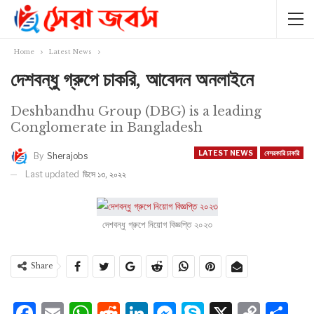
Home
Latest News
দেশবন্ধু গ্রুপে চাকরি, আবেদন অনলাইনে
Deshbandhu Group (DBG) is a leading
Conglomerate in Bangladesh
LATEST NEWS
বেসরকারি চাকরি
By
Sherajobs
Last updated
ডিসে ১৩, ২০২২
দেশবন্ধু গ্রুপে নিয়োগ বিজ্ঞপ্তি ২০২৩
Share
Facebook
Email
WhatsApp
Reddit
LinkedIn
Messenger
Skype
X
Cop
S