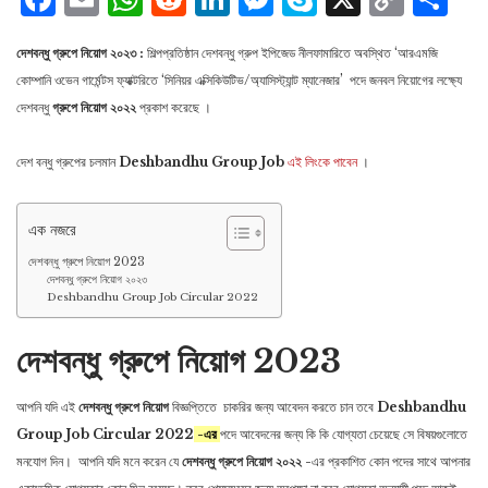
Lin
দেশবন্ধু গ্রুপে নিয়োগ ২০২৩ :
শিল্পপ্রতিষ্ঠান দেশবন্ধু গ্রুপ
ইপিজেড নীলফামারিতে অবস্থিত
‘
আরএমজি
কোম্পানি ওভেন গার্মেন্টস ফ্যাক্টরিতে ‘সিনিয়র এক্সিকিউটিভ/অ্যাসিস্ট্যান্ট ম্যানেজার’
পদে জনবল নিয়োগের লক্ষ্যে
দেশবন্ধু
গ্রুপে নিয়োগ ২০২২
প্রকাশ করেছে ।
দেশ বন্ধু গ্রুপের চলমান
Deshbandhu Group Job
এই লিংকে পাবেন
।
এক নজরে
দেশবন্ধু গ্রুপে নিয়োগ 2023
দেশবন্ধু গ্রুপে নিয়োগ ২০২৩
Deshbandhu Group Job Circular 2022
দেশবন্ধু গ্রুপে নিয়োগ 2023
আপনি যদি এই
দেশবন্ধু গ্রুপে নিয়োগ
বিজ্ঞপ্তিতে চাকরির জন্য আবেদন করতে চান তবে
Deshbandhu
Group Job Circular 2022
-এর
পদে আবেদনের জন্য কি কি যোগ্যতা চেয়েছে সে বিষয়গুলোতে
মনযোগ দিন। আপনি যদি মনে করেন যে
দেশবন্ধু গ্রুপে নিয়োগ ২০২২
-এর প্রকাশিত কোন পদের সাথে আপনার