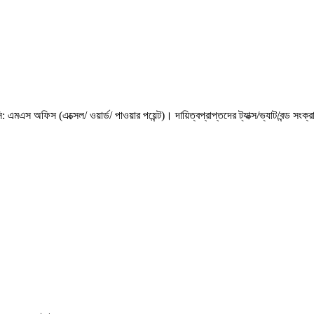
সি: এমএস অফিস (এক্সেল/ ওয়ার্ড/ পাওয়ার পয়েন্ট)। দায়িত্বপ্রাপ্তদের ট্যাক্স/ভ্যাট/বন্