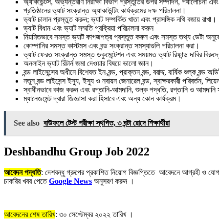
অ্যাকাউন্টস, অভ্যন্তরীণ নিরীক্ষা বিভাগ প্রস্তুতির উপর সম্পাদন, পর্যালোচনা এব
প্রতিষ্ঠানের ভ্যাট সংক্রান্ত অ্যাকাউন্টিং কার্যক্রমের দক্ষ পরিচালনা।
ভ্যাট চালান প্রস্তুত করুন; ভ্যাট সম্পর্কিত খাতা এবং প্রাসঙ্গিক নথি বজায় রাখা।
ভ্যাট বিধান এবং ভ্যাট সম্মতি প্রক্রিয়া পরিচালনা করুন
নিয়মিতভাবে সমস্ত ভ্যাট কাগজপত্র প্রস্তুত করুন এবং সমস্ত তথ্য ডেটা অনু
কোম্পানির সমস্ত কাস্টমস এবং বন্ড সংক্রান্ত সমস্যাগুলি পরিচালনা করা।
ভ্যাট ফেরত সংক্রান্ত সমস্ত ডকুমেন্টেশন এবং সময়মত ভ্যাট রিফান্ড দাবির বিরু
অনলাইন ভ্যাট রিটার্ন জমা দেওয়ার বিষয়ে ভালো জ্ঞান।
বন্ড লাইসেন্সের অধীনে বিশেষত ইন-বন্ড, প্রাক্তন বন্ড, বরাদ্দ, বার্ষিক শুল্ক বন
নতুন বন্ড লাইসেন্স ইস্যু, ইস্যু ও নবায়ন জেনারেল বন্ড, স্বাক্ষরকারী পরিবর্তন, লিয়
স্বাধীনভাবে কাজ করুন এবং রপ্তানি-আমদানি, শুল্ক পদ্ধতি, রপ্তানি ও আমদানি সম্প
ম্যানেজমেন্ট দ্বারা জিজ্ঞাসা করা হিসাবে এবং অন্য কোন কার্যক্রম।
See also
বাউফলে টেস্ট পরীক্ষা স্থগিত, ৩ ঘন্টা রােদে শিক্ষার্থীরা
Deshbandhu Group Job 2022
আবেদন পদ্ধতি
: দেশবন্ধু গ্রুপের প্রকাশিত নিয়োগ বিজ্ঞপ্তিতে আবেদনে আগ্রহী ও যোগ
চাকরির খবর পেতে
Google News
অনুসরণ করুন ।
আবেদনের শেষ তারিখ
: ৩০ সেপ্টেম্বর ২০২২ তারিখ ।