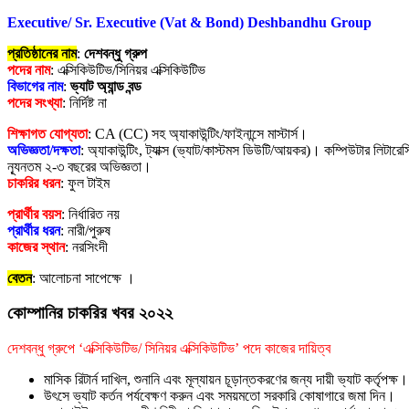
Executive/ Sr. Executive (Vat & Bond) Deshbandhu Group
প্রতিষ্ঠানের নাম
:
দেশবন্ধু গ্রুপ
পদের নাম
: এক্সিকিউটিভ/সিনিয়র এক্সিকিউটিভ
বিভাগের নাম
:
ভ্যাট অ্যান্ড বন্ড
পদের সংখ্যা
: নির্দিষ্ট না
শিক্ষাগত যোগ্যতা
: CA (CC) সহ অ্যাকাউন্টিং/ফাইনান্সে মাস্টার্স।
অভিজ্ঞতা/দক্ষতা
: অ্যাকাউন্টিং, ট্যাক্স (ভ্যাট/কাস্টমস ডিউটি/আয়কর)। কম্পিউটার লিটারে
ন্যূনতম ২-৩ বছরের অভিজ্ঞতা।
চাকরির ধরন
: ফুল টাইম
প্রার্থীর বয়স
: নির্ধারিত নয়
প্রার্থীর ধরন
: নারী/পুরুষ
কাজের স্থান
: নরসিংদী
বেতন
: আলোচনা সাপেক্ষে ।
কোম্পানির চাকরির খবর ২০২২
দেশবন্ধু গ্রুপে ‘এক্সিকিউটিভ/ সিনিয়র এক্সিকিউটিভ’ পদে কাজের দায়িত্ব
মাসিক রিটার্ন দাখিল, শুনানি এবং মূল্যায়ন চূড়ান্তকরণের জন্য দায়ী ভ্যাট কর্তৃপক্ষ।
উৎসে ভ্যাট কর্তন পর্যবেক্ষণ করুন এবং সময়মতো সরকারি কোষাগারে জমা দিন।