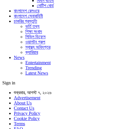
বিমান বাহিনী
নোটিশ বোর্ড
বাংলাদেশ রেলওয়ে
বাংলাদেশ সেনাবাহিনী
চাকরির প্রস্তুতি
ভর্তি তথ্য
শিক্ষা সংবাদ
সিভিল ডিফেন্স
ওয়ালটন গ্রুপ
স্বাস্থ্য অধিদপ্তর
ক্যারিয়ার
News
Entertainment
Trending
Latest News
Sign in
শুক্রবার, আগস্ট ৭, ২০২৬
Advertisement
About Us
Contact Us
Privacy Policy
Cookie Policy
Terms
FAQ