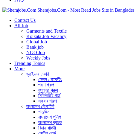
Sherajobs.Com - Most Read Jobs Site in Banglade
Contact Us
All Job
Garments and Textile
Kolkata Job Vacancy
Global Job
Bank job
NGO Job
Weekly Jobs
Trending Topics
More
ড্রাইভার চাকরি
সেলস / মার্কেটিং
প্রাণ গ্রুপ
বসুন্ধরা গ্রুপ
সিকিউরিটি গার্ড
স্কয়ার গ্রুপ
বাংলাদেশ নৌবাহিনী
গার্মেন্টস
বাংলাদেশ পুলিশ
বাংলাদেশ ব্যাংক
বিমান বাহিনী
নোটিশ বোর্ড