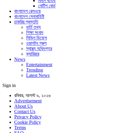
বিমান বাহিনী
নোটিশ বোর্ড
বাংলাদেশ রেলওয়ে
বাংলাদেশ সেনাবাহিনী
চাকরির প্রস্তুতি
ভর্তি তথ্য
শিক্ষা সংবাদ
সিভিল ডিফেন্স
ওয়ালটন গ্রুপ
স্বাস্থ্য অধিদপ্তর
ক্যারিয়ার
News
Entertainment
Trending
Latest News
Sign in
রবিবার, আগস্ট ৯, ২০২৬
Advertisement
About Us
Contact Us
Privacy Policy
Cookie Policy
Terms
FAQ