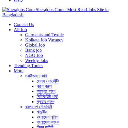
Sherajobs.Com - Most Read Jobs Site in
Bangladesh
Contact Us
All Job
Garments and Textile
Kolkata Job Vacancy
Global Job
Bank job
NGO Job
Weekly Jobs
Trending Topics
More
ড্রাইভার চাকরি
সেলস / মার্কেটিং
প্রাণ গ্রুপ
বসুন্ধরা গ্রুপ
সিকিউরিটি গার্ড
স্কয়ার গ্রুপ
বাংলাদেশ নৌবাহিনী
গার্মেন্টস
বাংলাদেশ পুলিশ
বাংলাদেশ ব্যাংক
বিমান বাহিনী