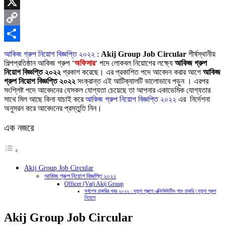
Skype
X
Copy
Link
Share
আকিজ গ্রুপ নিয়োগ বিজ্ঞপ্তি ২০২২
:
Akij Group Job Circular
শীর্ষস্থানীয়
শিল্পপ্রতিষ্ঠান আকিজ গ্রুপ ‘
অফিসার
‘ পদে লোকবল নিয়োগের লক্ষ্যে
আকিজ গ্রুপ
নিয়োগ বিজ্ঞপ্তি ২০২২
প্রকাশ করেছে। এর প্রকাশিত পদে আবেদন করার আগে
আকিজ
গ্রুপ নিয়োগ বিজ্ঞপ্তি ২০২২
সংক্রান্ত এই আটিক্যালটি ভালোভাবে পড়ুন । এরপর
সংশ্লিষ্ট পদে আবেদনের যেসকল যোগ্যতা চেয়েছে তা আপনার একাডেমিক যোগ্যতার
সাথে মিল আছে কিনা যাচাই করে
আকিজ গ্রুপ নিয়োগ বিজ্ঞপ্তি ২০২২
এর নির্দেশনা
অনুসরন করে আবেদনের প্রস্তুতি নিন।
এক নজরে
Akij Group Job Circular
আকিজ গ্রুপ নিয়োগ বিজ্ঞপ্তি ২০২২
Officer (Vat) Akij Group
সর্বশেষ চাকরির খবর ২০২২ : যমুনা গ্রুপে এক্সিকিউটিভ পদে চাকরি | যমুনা গ্রুপ
নিয়োগ
Akij Group Job Circular