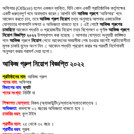
অফিসার (Officer) হলেন একজন ব্যক্তি, যিনি কোন একটি প্রাতিষ্ঠানিক কর্তৃপক্ষের
একটি গুরুত্বপূর্ণ পদে অবস্থান করেন। আপনি যদি
আকিজ গ্রুপে
‘অফিসার’ পদে
আবেদন করতে চান, তবে
আকিজ গ্রুপ নিয়োগ
তথ্য অনুসারে আপনার একাডেমিক
যোগ্যতার পাশাপাশি দক্ষতা ও অভিজ্ঞতা থাকতে হবে । এই পোষ্টে
আকিজ গ্রুপের
চাকরিতে
আবেদন পদ্ধতি ও প্রয়োজনীয় নিয়োগ তথ্য বিশ্লেষণ ও পূর্ণাঙ্গ
আকিজ গ্রুপে
নিয়োগ বিজ্ঞপ্তি ২০২২
উপস্থাপন করা হয়েছে । আপনার যোগ্যতা অনুযায়ী কাঙ্ক্ষিত
পদে
আকিজ
গ্রুপে
নিয়োগ
পেতে আবেদনের সময়সীমা শেষ হওয়ার আগেই প্রতিযোগীতা
মূলক চাকরি যুদ্ধে অংশ নিন । আবেদন পদ্ধতি প্রয়োগ করার পর পরবর্তী নির্দেশাবলী
অনুসরণ করার পরামর্শ দেয়া হলো।
আকিজ গ্রুপ নিয়োগ বিজ্ঞপ্তি ২০২২
প্রতিষ্ঠানের নাম
: আকিজ গ্রুপ
পদের নাম
: অফিসার
বিভাগের নাম
:
ভ্যাট
পদের সংখ্যা
: নির্দিষ্ট না
শিক্ষাগত যোগ্যতা
: বিকম (অ্যাকাউন্টিং)/স্নাতক/স্নাতকোত্তর ।
অভিজ্ঞতা
: কমপক্ষে ০২ বছরের অভিজ্ঞতা থাকতে হবে ।
চাকরির ধরন
: ফুল টাইম
প্রার্থীর বয়স
: ২৫ থেকে ৩২ বছর ।
প্রার্থীর ধরন
: পুরুষ