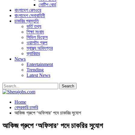
নোটিশ বোর্ড
বাংলাদেশ রেলওয়ে
বাংলাদেশ সেনাবাহিনী
চাকরির প্রস্তুতি
ভর্তি তথ্য
শিক্ষা সংবাদ
সিভিল ডিফেন্স
ওয়ালটন গ্রুপ
স্বাস্থ্য অধিদপ্তর
ক্যারিয়ার
News
Entertainment
Trending
Latest News
Home
বেসরকারি চাকরি
আকিজ গ্রুপে ‘অফিসার’ পদে চাকরির সুযোগ
আকিজ গ্রুপে ‘অফিসার’ পদে চাকরির সুযোগ