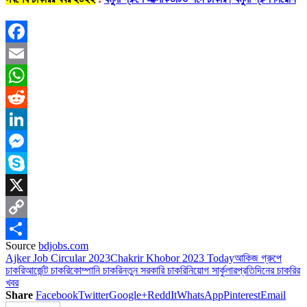
Facebook
Email
WhatsApp
Reddit
LinkedIn
Messenger
Skype
X
Copy
Source
bdjobs.com
Link
Share
Ajker Job Circular 2023
Chakrir Khobor 2023 Today
আকিজ গ্রুপে
চাকরি
আর্জেন্ট চাকরি
কোম্পানি চাকরি
নতুন সরকারি চাকরি
নিয়োগ সার্কুলার
প্রতিদিনের চাকরির
খবর
Share
Facebook
Twitter
Google+
ReddIt
WhatsApp
Pinterest
Email