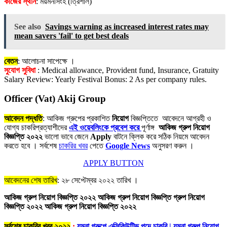
কাজের স্থান
: ময়মনসিংহ (ত্রিশাল)
See also
Savings warning as increased interest rates may
mean savers 'fail' to get best deals
বেতন
: আলোচনা সাপেক্ষে ।
সুযোগ সুবিধা
: Medical allowance, Provident fund, Insurance, Gratuity
Salary Review: Yearly Festival Bonus: 2 As per company rules.
Officer (Vat) Akij Group
আবেদন পদ্ধতি
: আকিজ গ্রুপের প্রকাশিত
নিয়োগ
বিজ্ঞপ্তিতে আবেদনে আগ্রহী ও
যোগ্য চাকরিপ্রত্যাশীদের
এই ওয়েবলিংকে প্রবেশ করে
পূর্ণাঙ্গ
আকিজ গ্রুপ
নিয়োগ
বিজ্ঞপ্তি ২০২২
ভালো ভাবে জেনে
Apply
বাটনে ক্লিক করে সঠিক নিয়মে আবেদন
করতে হবে । সর্বশেষ
চাকরির খবর
পেতে
Google News
অনুসরণ করুন ।
APPLY BUTTON
আবেদনের শেষ তারিখ
: ২৮ সেপ্টেম্বর ২০২২ তারিখ ।
আকিজ গ্রুপ নিয়োগ বিজ্ঞপ্তি ২০২২ আকিজ গ্রুপ নিয়োগ বিজ্ঞপ্তি গ্রুপ নিয়োগ
বিজ্ঞপ্তি ২০২২ আকিজ গ্রুপ নিয়োগ বিজ্ঞপ্তি ২০২২
সর্বশেষ চাকরির খবর ২০২২
:
যমুনা গ্রুপে এক্সিকিউটিভ পদে চাকরি | যমুনা গ্রুপ নিয়োগ