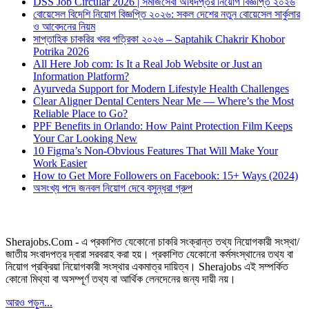
DSS Job Circular 2026 | সমাজসেবা অধিদপ্তর নিয়োগ বিজ্ঞপ্তি ২০২৬
বোয়েসেল বিদেশি নিয়োগ বিজ্ঞপ্তি ২০২৬: সকল দেশের নতুন বোয়েসেল সার্কুলার
ও আবেদনের নিয়ম
সাপ্তাহিক চাকরির খবর পত্রিকা ২০২৬ – Saptahik Chakrir Khobor
Potrika 2026
All Here Job com: Is It a Real Job Website or Just an
Information Platform?
Ayurveda Support for Modern Lifestyle Health Challenges
Clear Aligner Dental Centers Near Me — Where’s the Most
Reliable Place to Go?
PPF Benefits in Orlando: How Paint Protection Film Keeps
Your Car Looking New
10 Figma’s Non-Obvious Features That Will Make Your
Work Easier
How to Get More Followers on Facebook: 15+ Ways (2024)
অসংখ্য পদে জনবল নিয়োগ দেবে বসুন্ধরা গ্রুপ
Sherajobs.Com - এ প্রকাশিত যেকোনো চাকরি সংক্রান্ত তথ্য নিয়োগকারী সংস্থা/
জাতীয় সংবাদপত্র দ্বারা সরবরাহ করা হয়। প্রকাশিত যেকোনো কর্মসংস্থানের তথ্য বা
নিয়োগ প্রক্রিয়া নিয়োগকারী সংস্থার একমাত্র দায়িত্ব। Sherajobs এই সম্পর্কিত
কোনো মিথ্যা বা অসম্পূর্ণ তথ্য বা আর্থিক লেনদেনের জন্য দায়ী নয়।
আরও পড়ুন...