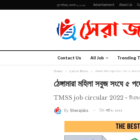
Advertisement
About Us
C
বৃহস্পতিবার, আগস্ট ৬, ২০২৬
Contact Us
All Job
Trending T
Home
Latest News
ঠেঙ্গামারা মহিলা সবুজ সংঘে ৫ পদে ৭০ জনের চা
ঠেঙ্গামারা মহিলা সবুজ সংঘে ৫ 
TMSS job circular 2022 - টিএমএসএস 
On
মার্চ ৮, ২০২২
By
Sherajobs