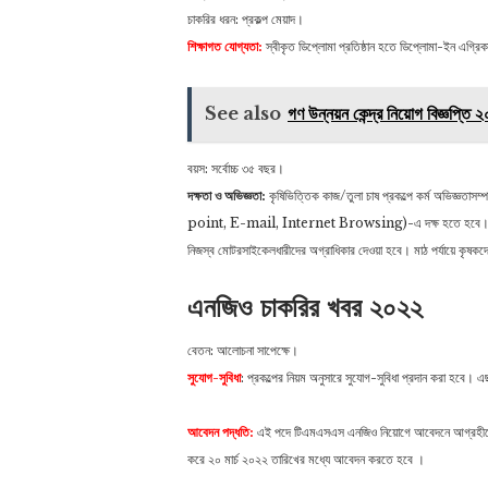
চাকরির ধরন: প্রকল্প মেয়াদ।
শিক্ষাগত যোগ্যতা:
স্বীকৃত ডিপ্লোমা প্রতিষ্ঠান হতে ডিপ্লোমা-ইন এগ্রি
See also
গণ উন্নয়ন কেন্দ্র নিয়োগ বিজ
বয়স: সর্বোচ্চ ৩৫ বছর।
দক্ষতা ও অভিজ্ঞতা:
কৃষিভিত্তিক কাজ/তুলা চাষ প্রকল্পে কর্ম অভিজ্ঞত
point, E-mail, Internet Browsing)-এ দক্ষ হতে হবে। মাঠ পর
নিজস্ব মোটরসাইকেলধারীদের অগ্রাধিকার দেওয়া হবে। মাঠ পর্যায়ে কৃষ
এনজিও চাকরির খবর ২০২২
বেতন: আলোচনা সাপেক্ষে।
সুযোগ-সুবিধা
: প্রকল্পের নিয়ম অনুসারে সুযোগ-সুবিধা প্রদান করা হবে। এছ
আবেদন পদ্ধতি:
এই পদে টিএমএসএস এনজিও নিয়োগে আবেদনে আগ্রহী
করে ২০ মার্চ ২০২২ তারিখের মধ্যে আবেদন করতে হবে ।