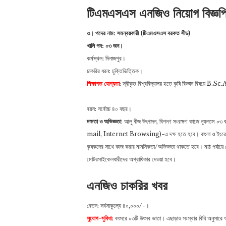
টিএমএসএস এনজিও নিয়োগ বিজ্ঞপ
৩। পদের নাম: সমন্বয়কারী (টিএমএসএস বরকত সীড)
খালি পদ: ০৩ জন।
কর্মস্থল: ‍দিনাজপুর।
চাকরির ধরন: চুক্তিভিত্তিক।
শিক্ষাগত যোগ্যতা
: স্বীকৃত বিশ্ববিদ্যালয় হতে কৃষি বিজ্ঞান বিষয়ে B.Sc
বয়স: সর্বোচ্চ ৪০ বছর।
দক্ষতা ও অভিজ্ঞতা
: আলু বীজ উৎপাদন, বিপনণ সংরক্ষণ কাজে ন্যূনত
mail, Internet Browsing)-এ দক্ষ হতে হবে। বাংলা ও ইংরেজিতে যোগা
কৃষকদের সাথে কাজ করার মানসিকতা/অভিজ্ঞতা থাকতে হবে। মাঠ পর্যায়ে
মোটরসাইকেলধারীদের অগ্রাধিকার দেওয়া হবে।
এনজিও চাকরির খবর
বেতন: সর্বসাকুল্যে ৪০,০০০/-।
সুযোগ-সুবিধা:
বৎসরে ০৩টি উৎসব ভাতা। এছাড়াও সংস্থার বিধি অনুসারে অন