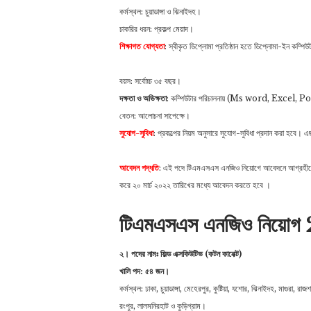
কর্মস্থল: ‍চুয়াডাঙ্গা ও ঝিনাইদহ।
চাকরির ধরন: প্রকল্প মেয়াদ।
শিক্ষাগত যোগ্যতা
: স্বীকৃত ডিপ্লোমা প্রতিষ্ঠান হতে ডিপ্লোমা-ইন কম্প
বয়স: সর্বোচ্চ ৩৫ বছর।
দক্ষতা ও অভিক্ষতা
: কম্পিউটার পরিচালনায় (Ms word, Excel,
বেতন: আলোচনা সাপেক্ষে।
সুযোগ-সুবিধা
: প্রকল্পের নিয়ম অনুসারে সুযোগ-সুবিধা প্রদান করা হবে। এছ
আবেদন পদ্ধতি
: এই পদে টিএমএসএস এনজিও নিয়োগে আবেদনে আগ্রহী
করে ২০ মার্চ ২০২২ তারিখের মধ্যে আবেদন করতে হবে ।
টিএমএসএস এনজিও নিয়ো
২। পদের নামঃ ফিল্ড এক্সকিউটিভ (কটন কানেক্ট)
খালি পদ: ৫৪ জন।
কর্মস্থল: ‍ঢাকা, চুয়াডাঙ্গা, মেহেরপুর, কুষ্টিয়া, যশোর, ঝিনাইদহ, মাগুরা, রা
রংপুর, লালমনিরহাট ও কুড়িগ্রাম।