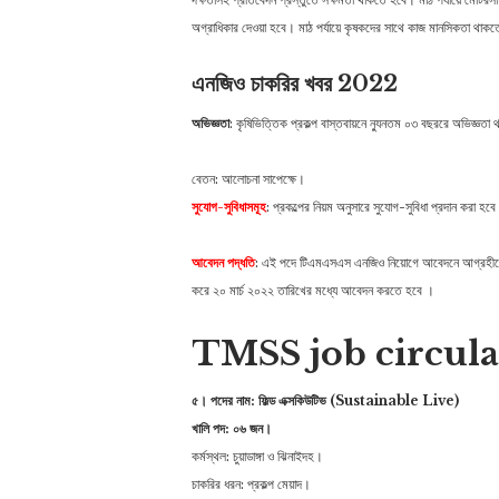
অগ্রাধিকার দেওয়া হবে। মাঠ পর্যায়ে কৃষকদের সাথে কাজ মানসিকতা থাক
এনজিও চাকরির খবর 2022
অভিজ্ঞতা
: কৃষিভিত্তিক প্রকল্প বাস্তবায়নে ন্যুনতম ০৩ বছররে অভিজ্ঞতা থ
বেতন: আলোচনা সাপেক্ষে।
সুযোগ-সুবিধাসমূহ
: প্রকল্পের নিয়ম অনুসারে সুযোগ-সুবিধা প্রদান করা হবে
আবেদন পদ্ধতি
: এই পদে টিএমএসএস এনজিও নিয়োগে আবেদনে আগ্রহী
করে ২০ মার্চ ২০২২ তারিখের মধ্যে আবেদন করতে হবে ।
TMSS job circul
৫। পদের নাম: ফিল্ড এক্সকিউটিভ (Sustainable Live)
খালি পদ: ০৬ জন।
কর্মস্থল: চুয়াডাঙ্গা ও ঝিনাইদহ।
চাকরির ধরন: প্রকল্প মেয়াদ।