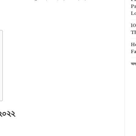
Pr
L
1
Th
H
Fa
অসং
২০২২