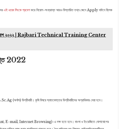
দের
এই ওয়েব লিংকে প্রবেশ
করে নিয়োগ-সংক্রান্ত আরও বিস্তারিত তথ্য জেনে Apply বাটনে ক্লিক
কেন্দ্র নিয়োগ ২০২২ | Rajbari Technical Training Center
প্তি 2022
তম B.Sc.Ag (অর্নাস) ডিগ্রীধারী। কৃষি বিষয়ে স্নাতকোত্তর ডিগ্রীধারীদের অগ্রাধিকার দেয়া হবে।
nt, E-mail, Internet Browsing)-এ দক্ষ হতে হবে। বাংলা ও ইংরেজিতে যোগাযোগের
রসাইকেল চালিয়ে কাজ করার মানসিকতা থাকতে হবে। বৈধ লাইন্সেস সহ নিজস্ব মোটরসাইকেলধারীদের