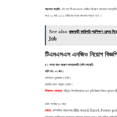
আবেদন পদ্ধতি
: এই পদে টিএমএসএস এনজিও নিয়োগে আবেদনে আগ্রহী
করে ২০ মার্চ ২০২২ তারিখের মধ্যে আবেদন করতে হবে ।
See also
রাজবাড়ী কারিগরি প্রশিক্ষণ 
Job
টিএমএসএস এনজিও নিয়োগ বিজ্ঞ
৪। পদের নামঃ প্রকল্প সমন্বয়কারী (কটন কানেক্ট)
খালি পদ: ০২ জন।
কর্মস্থল: ‍চুয়াডাঙ্গা ও ঢাকা।
চাকরির ধরন: প্রকল্প মেয়াদ।
শিক্ষাগত যোগ্যতা
: স্বীকৃত বিশ্ববিদ্যালয় হতে কৃষি বিজ্ঞান বিষয়ে ন্যূন
বয়স: সর্বোচ্চ ৪০ বছর
দক্ষতা
: কম্পিউটার পরিচালনায় (Ms word, Excel, Power poi
দক্ষতাসহ প্রতিবেদন প্রস্তুতে সক্ষমতা থাকতে হবে। মাঠ পর্যায়ে মোট