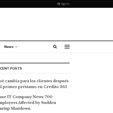
Sign In
News
ECENT POSTS
é cambia para los clientes después
l primer préstamo en Credito 365
une IT Company News: 700
mployees Affected by Sudden
tartup Shutdown