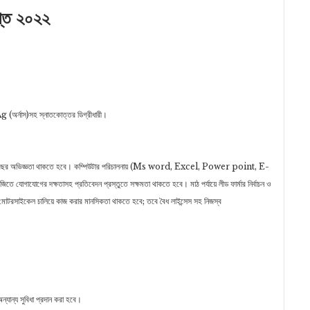
্তি ২০২২
.Ag (অর্নাস)সহ স্নাতকোত্তর ডিগ্রীধারী।
ম ০৩ বছর অভিজ্ঞতা থাকতে হবে। কম্পিউটার পরিচালনায় (Ms word, Excel, Power point, E-
যোগের দক্ষতাসহ প্রতিবেদন প্রস্তুতে সক্ষমতা থাকতে হবে। মাঠ পর্যায়ে লীড ফার্মার নির্বাচন ও
 মোটরসাইকেল চালিয়ে কাজ করার মানসিকতা থাকতে হবে; তবে বৈধ লাইন্সেস সহ নিজস্ব
্যান্য সুবিধা প্রদান করা হবে।