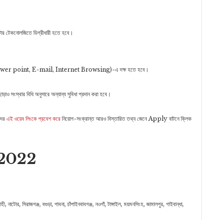
িউটার টেকনোলজিতে ডিগ্রীধারী হতে হবে।
 Power point, E-mail, Internet Browsing)-এ দক্ষ হতে হবে।
াড়াও সংস্থার বিধি অনুসারে অন্যান্য সুবিধা প্রদান করা হবে।
দের
এই ওয়েব লিংকে প্রবেশ করে
নিয়োগ-সংক্রান্ত আরও বিস্তারিত তথ্য জেনে Apply বাটনে ক্লিক
গ 2022
জশাহী, নাটোর, সিরাজগঞ্জ, বগুড়া, পাবনা, চাঁপাইনবাবগঞ্জ, নওগাঁ, টাঙ্গাইল, ময়মনসিংহ, জামালপুর, গাইবান্ধা,