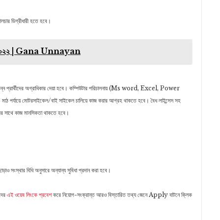
কালচার ডিগ্রীধারী হতে হবে।
্ঞপ্তি ২০২২ | Gana Unnayan
াসম্পন্ন প্রার্থীদের অগ্রাধিকার দেয়া হবে। কম্পিউটার পরিচালনায় (Ms word, Excel, Power
্যায়ে মোটরসাইকেল/বাই সাইকেল চালিয়ে কাজ করার আগ্রহ থাকতে হবে। বৈধ লাইন্সেস সহ
কদের সাথে কাজ মানসিকতা থাকতে হবে।
াড়াও সংস্থার বিধি অনুসারে অন্যান্য সুবিধা প্রদান করা হবে।
দের
এই ওয়েব লিংকে প্রবেশ
করে নিয়োগ-সংক্রান্ত আরও বিস্তারিত তথ্য জেনে Apply বাটনে ক্লিক