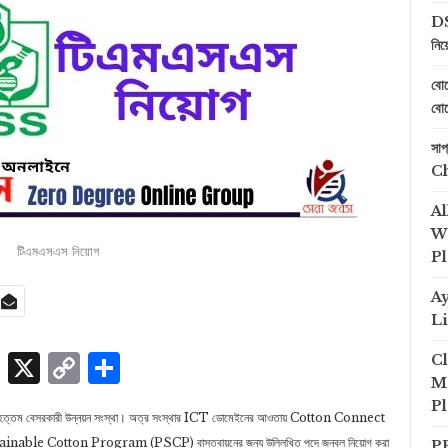
DS
নিয
বোয
বোয
সা
C
Al
We
টিএমএসএস নিয়োগ
Pl
A
Li
p
edIn
ssenger
Skype
X
Copy
Share
Cl
Me
Link
Pl
ি বৃহত্তম বেসরকারী উন্নয়ন সংস্থা। অত্র সংস্থার ICT ডোমেইনের আওতায় Cotton Connect
nable Cotton Program (PSCP) বাস্তবায়নের জন্য উল্লিখিত পদে জনবল নিয়োগ করা
PP