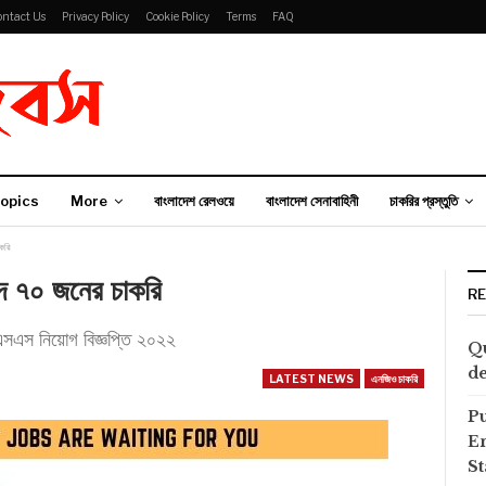
ontact Us
Privacy Policy
Cookie Policy
Terms
FAQ
opics
More
বাংলাদেশ রেলওয়ে
বাংলাদেশ সেনাবাহিনী
চাকরির প্রস্তুতি
করি
পদে ৭০ জনের চাকরি
R
নিয়োগ বিজ্ঞপ্তি ২০২২
Qu
de
LATEST NEWS
এনজিও চাকরি
P
E
S