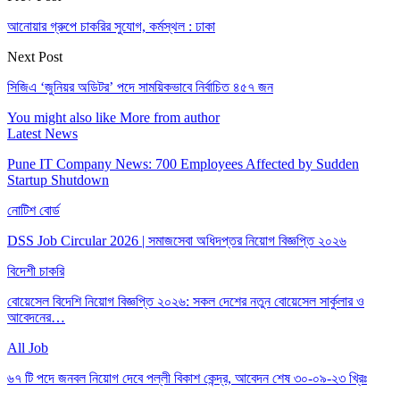
আনোয়ার গ্রুপে চাকরির সুযোগ, কর্মস্থল : ঢাকা
Next Post
সিজিএ ‘জুনিয়র অডিটর’ পদে সাময়িকভাবে নির্বাচিত ৪৫৭ জন
You might also like
More from author
Latest News
Pune IT Company News: 700 Employees Affected by Sudden
Startup Shutdown
নোটিশ বোর্ড
DSS Job Circular 2026 | সমাজসেবা অধিদপ্তর নিয়োগ বিজ্ঞপ্তি ২০২৬
বিদেশী চাকরি
বোয়েসেল বিদেশি নিয়োগ বিজ্ঞপ্তি ২০২৬: সকল দেশের নতুন বোয়েসেল সার্কুলার ও
আবেদনের…
All Job
৬৭ টি পদে জনবল নিয়োগ দেবে পল্লী বিকাশ কেন্দ্র, আবেদন শেষ ৩০-০৯-২৩ খ্রিঃ