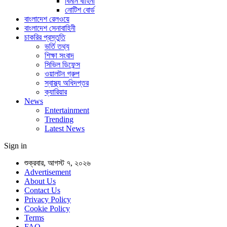
বিমান বাহিনী
নোটিশ বোর্ড
বাংলাদেশ রেলওয়ে
বাংলাদেশ সেনাবাহিনী
চাকরির প্রস্তুতি
ভর্তি তথ্য
শিক্ষা সংবাদ
সিভিল ডিফেন্স
ওয়ালটন গ্রুপ
স্বাস্থ্য অধিদপ্তর
ক্যারিয়ার
News
Entertainment
Trending
Latest News
Sign in
শুক্রবার, আগস্ট ৭, ২০২৬
Advertisement
About Us
Contact Us
Privacy Policy
Cookie Policy
Terms
FAQ