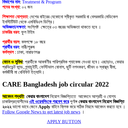
বিভাগের নাম
:
Treatment & Program
পদের সংখ্যা
: ০২ জন
শিক্ষাগত যোগ্যতা
: দেশের বাইরের যেকোনো স্বীকৃত সরকারি বা বেসরকারি মেডিকেল
ইনস্টিটিউট থেকে এমবিবিএস ডিগ্রি।
অভিজ্ঞতা/দক্ষতা
: সংশ্লিষ্ট ক্ষেত্রে ০৩ বছরর অভিজ্ঞতা থাকতে হবে ।
চাকরির ধরন
: ফুল টাইম
প্রার্থীর বয়স
: কমপক্ষে ১৮ বছর
প্রার্থীর ধরন
: নারী/পুরুষ
কর্মস্থল
: ঢাকা, নারায়ণগঞ্জ
বেতন ও সুবিধা
: প্রার্থীকে আকর্ষণীয় পারিশ্রমিক প্যাকেজ দেওয়া হবে। এছাড়াও, কেয়ার
প্রভিডেন্ট ফান্ড, গ্র্যাচুইটি, ফেস্টিভাল বোনাস, ছুটি নগদকরণ, জীবন ও স্বাস্থ্য বীমা,
কর্মজীবী ​​মা বেনিফিট ইত্যাদি।
CARE Bangladesh job circular 2022
আবেদন পদ্ধতি
:
কেয়ার বাংলাদেশ
নিয়োগ বিজ্ঞপ্তিতে আবেদনে আগ্রহী ও যোগ্য
চাকরিপ্রত্যাশীদের
এই ওয়েবলিংকে প্রবেশ করে
পূর্ণাঙ্গ
কেয়ার বাংলাদেশ
নিয়োগ বিজ্ঞপ্তি
২০২২
ভালো ভাবে জেনে
Apply
বাটনে ক্লিক করে সঠিক নিয়মে আবেদন করতে হবে ।
Follow Google News to get latest job news
।
APPLY BUTTON