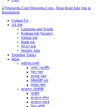
Sherajobs.Com - Most Read Jobs Site in
Bangladesh
Contact Us
All Job
Garments and Textile
Kolkata Job Vacancy
Global Job
Bank job
NGO Job
Weekly Jobs
Trending Topics
More
ড্রাইভার চাকরি
সেলস / মার্কেটিং
প্রাণ গ্রুপ
বসুন্ধরা গ্রুপ
সিকিউরিটি গার্ড
স্কয়ার গ্রুপ
বাংলাদেশ নৌবাহিনী
গার্মেন্টস
বাংলাদেশ পুলিশ
বাংলাদেশ ব্যাংক
বিমান বাহিনী