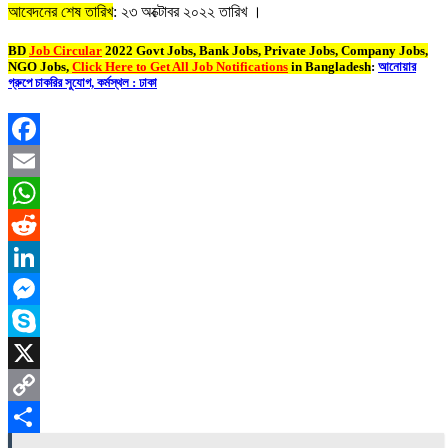
আবেদনের শেষ তারিখ
: ২৩ অক্টোবর ২০২২ তারিখ ।
BD
Job Circular
2022 Govt Jobs, Bank Jobs, Private Jobs, Company Jobs,
NGO Jobs,
Click Here to Get All Job Notifications
in Bangladesh
:
আনোয়ার
গ্রুপে চাকরির সুযোগ, কর্মস্থল : ঢাকা
Facebook
Email
WhatsApp
Reddit
LinkedIn
Messenger
Skype
X
Copy