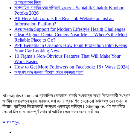
ও আবেদনের নিয়ম
সাপ্তাহিক চাকরির খবর পত্রিকা ২০২৬ – Saptahik Chakrir Khobor
Potrika 2026
All Here Job com: Is It a Real Job Website or Just an
Information Platform?
Ayurveda Support for Modern Lifestyle Health Challenges
Clear Aligner Dental Centers Near Me — Where’s the Most
Reliable Place to Go?
PPF Benefits in Orlando: How Paint Protection Film Keeps
Your Car Looking New
10 Figma’s Non-Obvious Features That Will Make Your
Work Easier
How to Get More Followers on Facebook: 15+ Ways (2024)
অসংখ্য পদে জনবল নিয়োগ দেবে বসুন্ধরা গ্রুপ
Sherajobs.Com - এ প্রকাশিত যেকোনো চাকরি সংক্রান্ত তথ্য নিয়োগকারী সংস্থা/
জাতীয় সংবাদপত্র দ্বারা সরবরাহ করা হয়। প্রকাশিত যেকোনো কর্মসংস্থানের তথ্য বা
নিয়োগ প্রক্রিয়া নিয়োগকারী সংস্থার একমাত্র দায়িত্ব। Sherajobs এই সম্পর্কিত
কোনো মিথ্যা বা অসম্পূর্ণ তথ্য বা আর্থিক লেনদেনের জন্য দায়ী নয়।
আরও পড়ুন...