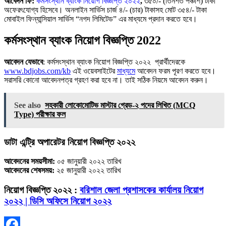
আবেদন ফি:
কর্মসংস্থান ব্যাংক নিয়োগ বিজ্ঞপ্তি ২০২২
,
৩৫০/- (তিনশত পঞ্চাশ) টাকা
অফেরৎযোগ্য হিসেবে। অনলাইন সার্ভিস চার্জ ৪/- (চার) টাকাসহ মোট ৩৫৪/- টাকা
মোবাইল ফিন্যান্সিয়াল সার্ভিস “নগদ লিমিটেড” এর মাধ্যমে প্রদান করতে হবে।
কর্মসংস্থান ব্যাংক নিয়োগ বিজ্ঞপ্তি 2022
আবেদন যেভাবে
: কর্মসংস্থান ব্যাংক নিয়োগ বিজ্ঞপ্তি ২০২২ প্রার্থীদেরকে
www.bdjobs.com/kb
এই ওয়েবসাইটের
মাধ্যমে
আবেদন ফরম পূরণ করতে হবে।
সরাসরি কোনাে আবেদনপত্র গ্রহণ করা হবে না। তাই সঠিক নিয়মে আবেদন করুন।
See also
সহকারী লোকোমোটিভ মাস্টার গ্রেড-২ পদের লিখিত (MCQ
Type) পরীক্ষার ফল
ডাটা এন্ট্রি অপারেটর নিয়োগ বিজ্ঞপ্তি ২০২২
আবেদনের সময়সীমা:
০৫ জানুয়ারী ২০২২ তারিখ
আবেদনের শেষসময়:
২৫ জানুয়ারী ২০২২ তারিখ
নিয়োগ বিজ্ঞপ্তি ২০২২ :
বরিশাল জেলা প্রশাসকের কার্যালয় নিয়োগ
২০২২ | ডিসি অফিসে নিয়োগ ২০২২