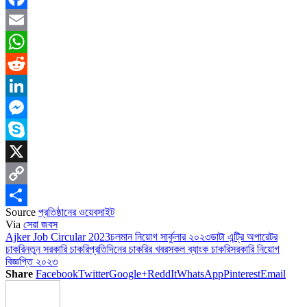
Facebook
Email
WhatsApp
Reddit
LinkedIn
Messenger
Skype
X
Copy
Source
প্রতিষ্ঠানের ওয়েবসাইট
Link
Share
Via
সেরা জবস
Ajker Job Circular 2023
চলমান নিয়োগ সার্কুলার ২০২৩
ডাটা এন্ট্রি অপারেটর
চাকরি
নতুন সরকারি চাকরি
প্রতিদিনের চাকরির খবর
সকল ব্যাংক চাকরি
সরকারি নিয়োগ
বিজ্ঞপ্তি ২০২৩
Share
Facebook
Twitter
Google+
ReddIt
WhatsApp
Pinterest
Email