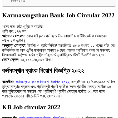
নিয়োগ ২০২২
Karmasangsthan Bank Job Circular 2022
পদের নাম: ডাটা এন্ট্রি অপারেটর
খালি পদ: ১৭৭ জন।
আবেদন যোগ্যতা:
কোন স্বীকৃত বোর্ড হতে উচ্চ মাধ্যমিক সার্টিফিকেট বা সমমানের
পরীক্ষায় উত্তীর্ণ।
অন্যান্য যোগ্যতা
: টাইপিং এ প্রতি মিনিটে ইংরেজিতে ২৮ ও বাংলায় ২০ শব্দের গতি এবং
কম্পিউটার বা ডাটা এন্ট্রি সংক্রান্ত অন্যন ৬ (ছয়) মাসের প্রশিক্ষণ গ্রহণের সনদসহ
নিয়োগকারী কর্তৃপক্ষ কর্তৃক গৃহীত স্ট্যান্ডার্ড এ্যাপ্টিচ্যুড টেস্টে উত্তীর্ণ হতে হবে।
বেতন স্কেল
: ১০,২০০-২৪,৬৮০ টাকা।
কর্মসংস্থান ব্যাংক নিয়োগ বিজ্ঞপ্তি ২০২২
বয়সসীমা:
কর্মসংস্থান ব্যাংক নিয়োগ বিজ্ঞপ্তি ২০২২
আগ্রহীদের ২৫/০৩/২০২০ তারিখে
মুক্তিযোদ্ধার সন্তান এবং প্রতিবন্ধী প্রাণী ব্যতীত সকল প্রার্থীর ক্ষেত্রে সর্বোচ্চ ৩০
বছর মুক্তিযোদ্ধার সন্তান এবং প্রতিবন্ধী প্রার্থীর ক্ষেত্রে সর্বোচ্চ ৩২ বছর বয়স
প্রমাণের ক্ষেত্রে এফিডেভিট গ্রহণযোগ্য নয়।
KB Job circular 2022