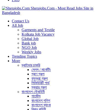
Sherajobs.Com - Most Read Jobs Site in
Bangladesh
Contact Us
All Job
Garments and Textile
Kolkata Job Vacancy
Global Job
Bank job
NGO Job
Weekly Jobs
Trending Topics
More
ড্রাইভার চাকরি
সেলস / মার্কেটিং
প্রাণ গ্রুপ
বসুন্ধরা গ্রুপ
সিকিউরিটি গার্ড
স্কয়ার গ্রুপ
বাংলাদেশ নৌবাহিনী
গার্মেন্টস
বাংলাদেশ পুলিশ
বাংলাদেশ ব্যাংক
বিমান বাহিনী