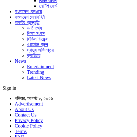
বিমান বাহিনী
নোটিশ বোর্ড
বাংলাদেশ রেলওয়ে
বাংলাদেশ সেনাবাহিনী
চাকরির প্রস্তুতি
ভর্তি তথ্য
শিক্ষা সংবাদ
সিভিল ডিফেন্স
ওয়ালটন গ্রুপ
স্বাস্থ্য অধিদপ্তর
ক্যারিয়ার
News
Entertainment
Trending
Latest News
Sign in
শনিবার, আগস্ট ৮, ২০২৬
Advertisement
About Us
Contact Us
Privacy Policy
Cookie Policy
Terms
FAQ