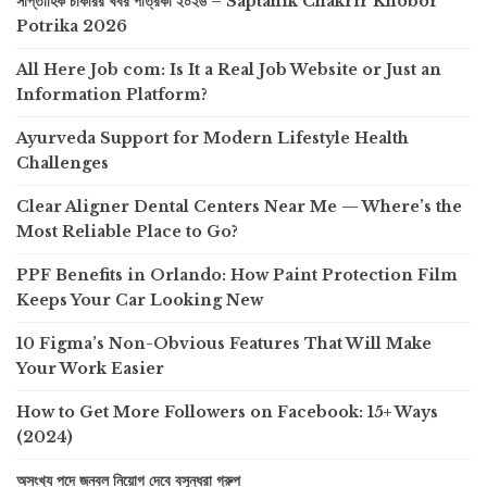
সাপ্তাহিক চাকরির খবর পত্রিকা ২০২৬ – Saptahik Chakrir Khobor
Potrika 2026
All Here Job com: Is It a Real Job Website or Just an
Information Platform?
Ayurveda Support for Modern Lifestyle Health
Challenges
Clear Aligner Dental Centers Near Me — Where’s the
Most Reliable Place to Go?
PPF Benefits in Orlando: How Paint Protection Film
Keeps Your Car Looking New
10 Figma’s Non-Obvious Features That Will Make
Your Work Easier
How to Get More Followers on Facebook: 15+ Ways
(2024)
অসংখ্য পদে জনবল নিয়োগ দেবে বসুন্ধরা গ্রুপ