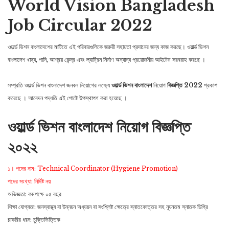
World Vision Bangladesh
Job Circular 2022
ওয়ার্ল্ড ভিশন বাংলাদেশের মাটিতে এই পরিবারগুলিকে জরুরী সহায়তা প্রদানের জন্য কাজ করছে। ওয়ার্ল্ড ভিশন
বাংলাদেশ খাদ্য, পানি, আশ্রয় কেন্দ্র এবং ল্যাট্রিন নির্মাণ অন্যান্য প্রয়োজনীয় আইটেম সরবরাহ করছে ।
সম্প্রতি ওয়ার্ল্ড ভিশন বাংলাদেশ জনবল নিয়োগের লক্ষ্যে
ওয়ার্ল্ড ভিশন বাংলাদেশ
নিয়োগ
বিজ্ঞপ্তি 2022
প্রকাশ
করেছে । আবেদন পদ্ধতি এই পোষ্টে উপস্থাপণ করা হয়েছে ।
ওয়ার্ল্ড ভিশন বাংলাদেশ নিয়োগ বিজ্ঞপ্তি
২০২২
১। পদের নাম: Technical Coordinator (Hygiene Promotion)
পদের সংখ্যা: নির্দিষ্ট নয়
অভিজ্ঞতা: কমপক্ষে ০৫ বছর
শিক্ষা যোগ্যতা: জনস্বাস্থ্য বা উন্নয়ন অধ্যয়ন বা সংশ্লিষ্ট ক্ষেত্রে স্নাতকোত্তর সহ ন্যূনতম স্নাতক ডিগ্রি
চাকরির ধরন: চুক্তিভিত্তিক