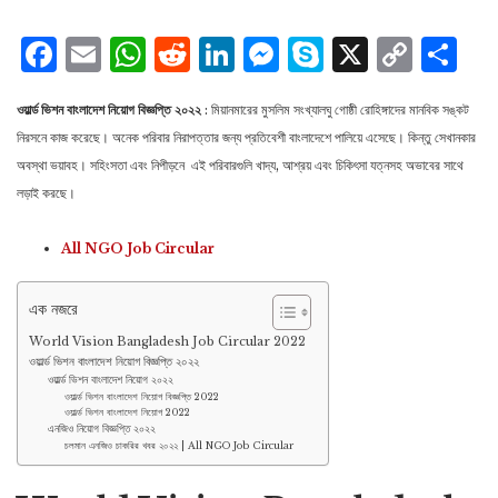
Facebook
Email
WhatsApp
Reddit
LinkedIn
Messenger
Skype
X
Cop
S
Lin
ওয়ার্ল্ড ভিশন বাংলাদেশ নিয়োগ বিজ্ঞপ্তি ২০২২
: মিয়ানমারের মুসলিম সংখ্যালঘু গোষ্ঠী রোহিঙ্গাদের মানবিক সঙ্কট
নিরসনে কাজ করেছে। অনেক পরিবার নিরাপত্তার জন্য প্রতিবেশী বাংলাদেশে পালিয়ে এসেছে। কিন্তু সেখানকার
অবস্থা ভয়াবহ। সহিংসতা এবং নিপীড়নে এই পরিবারগুলি খাদ্য, আশ্রয় এবং চিকিৎসা যত্নসহ অভাবের সাথে
লড়াই করছে।
All NGO Job Circular
এক নজরে
World Vision Bangladesh Job Circular 2022
ওয়ার্ল্ড ভিশন বাংলাদেশ নিয়োগ বিজ্ঞপ্তি ২০২২
ওয়ার্ল্ড ভিশন বাংলাদেশ নিয়োগ ২০২২
ওয়ার্ল্ড ভিশন বাংলাদেশ নিয়োগ বিজ্ঞপ্তি 2022
ওয়ার্ল্ড ভিশন বাংলাদেশ নিয়োগ 2022
এনজিও নিয়োগ বিজ্ঞপ্তি ২০২২
চলমান এনজিও চাকরির খবর ২০২২ | All NGO Job Circular