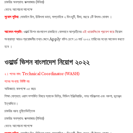
চাকরির অবস্থান: কক্সবাজার (উখিয়া)
বেতন: আলোচনা সাপেক্ষে
সুযোগ সুবিধা
: মোবাইল বিল, চিকিৎসা ভাতা, সাপ্তাহিক ২ দিন ছুটি, বীমা, বছরে ১টি উৎসব বোনাস ।
আবেদন পদ্ধতি:
ওয়ার্ল্ড ভিশন বাংলাদেশ চাকরিতে যোগদানে আগ্রহীদের
এই ওয়েবলিংকে প্রবেশ করে
নিয়োগ
সংক্রান্ত আরও প্রয়োজনীয় তথ্য জেনে Apply বাটন চেপে ১৩ মার্চ ২০২২ তারিখের মধ্যে আবেদন করতে
হবে ।
ওয়ার্ল্ড ভিশন বাংলাদেশ নিয়োগ ২০২২
২। পদের নাম: Technical Coordinator (WASH)
পদের সংখ্যা: নির্দিষ্ট নয়
অভিজ্ঞতা: কমপক্ষে ০৫ বছর
শিক্ষা যোগ্যতা: ওয়াশ সম্পর্কিত বিষয়ে স্নাতক ডিগ্রি, সিভিল ইঞ্জিনিয়ারিং, নগর পরিকল্পনা এবং নকশা, ভূতত্ত্ব
ইত্যাদিতে।
চাকরির ধরন: চুক্তিভিত্তিক
চাকরির অবস্থান: কক্সবাজার (উখিয়া)
বেতন: আলোচনা সাপেক্ষে