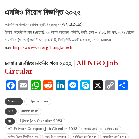
এনজিও নিয়োগ বিজ্ঞপ্তি ২০২২
ওয়ার্ল্ড ভিশন বাংলাদেশ রোহিঙ্গা ক্রাইসিস রেসপন্স (WV BRCR)
ঠিকানা: আবেদিন টাওয়ার (২য় তলা), ৩৫ কামাল আতাতুর্ক এভিনিউ, বনানী, ঢাকা – ১২১৩, পিও বক্স: ৯০৭১ হোটেল
বে মেরিনা, (১ম তলা) প্লট# ৬১, ব্লক # বি, পিডব্লিউডি আবাসিক এলাকা, ৪৭০০ কক্সবাজার
ওয়েব
:
http://www.wvi.org/bangladesh
চলমান এনজিও চাকরির খবর ২০২২ |
All NGO Job
Circular
Facebook
Email
WhatsApp
Reddit
LinkedIn
Messenger
Skype
X
Cop
S
Lin
Source
bdjobs.com
Via
সেরাজবস ডট কম
Ajker Job Circular 2023
All Private Company Job Circular 2023
আর্জেন্ট চাকরি
এনজিও চাকরি
এনজিও নিয়োগ বিজ্ঞপ্তি ২০২৩
ওয়ার্ল্ড ভিশন বাংলাদেশ
প্রতিদিনের চাকরির খবর
সাপ্তাহিক চাকরির খবর