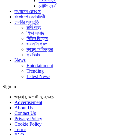
বিমান বাহিনী
নোটিশ বোর্ড
বাংলাদেশ রেলওয়ে
বাংলাদেশ সেনাবাহিনী
চাকরির প্রস্তুতি
ভর্তি তথ্য
শিক্ষা সংবাদ
সিভিল ডিফেন্স
ওয়ালটন গ্রুপ
স্বাস্থ্য অধিদপ্তর
ক্যারিয়ার
News
Entertainment
Trending
Latest News
Sign in
শুক্রবার, আগস্ট ৭, ২০২৬
Advertisement
About Us
Contact Us
Privacy Policy
Cookie Policy
Terms
FAQ