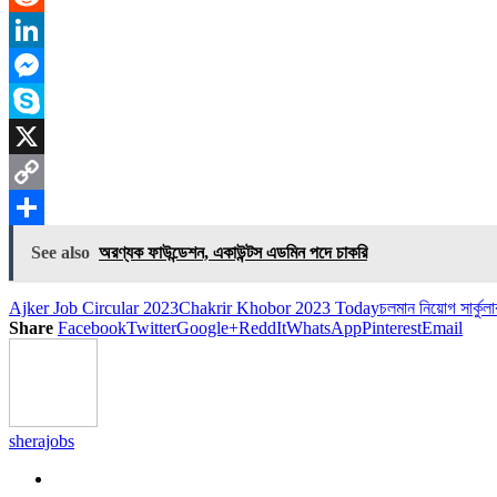
Reddit
LinkedIn
Messenger
Skype
X
Copy
Link
Share
See also
অরণ্যক ফাউন্ডেশন, একাউন্টস এডমিন পদে চাকরি
Ajker Job Circular 2023
Chakrir Khobor 2023 Today
চলমান নিয়োগ সার্কু
Share
Facebook
Twitter
Google+
ReddIt
WhatsApp
Pinterest
Email
sherajobs