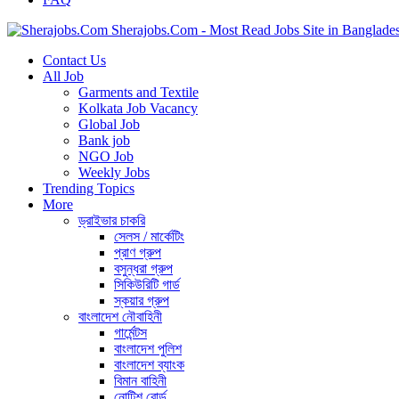
Sherajobs.Com - Most Read Jobs Site in Banglade
Contact Us
All Job
Garments and Textile
Kolkata Job Vacancy
Global Job
Bank job
NGO Job
Weekly Jobs
Trending Topics
More
ড্রাইভার চাকরি
সেলস / মার্কেটিং
প্রাণ গ্রুপ
বসুন্ধরা গ্রুপ
সিকিউরিটি গার্ড
স্কয়ার গ্রুপ
বাংলাদেশ নৌবাহিনী
গার্মেন্টস
বাংলাদেশ পুলিশ
বাংলাদেশ ব্যাংক
বিমান বাহিনী
নোটিশ বোর্ড