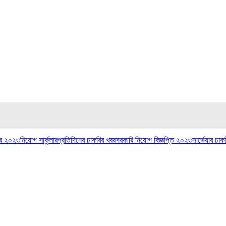
লার ২০২৩
নিয়োগ সার্কুলার
প্রতিদিনের চাকরির খবর
সরকারি নিয়োগ বিজ্ঞপ্তি ২০২৩
সার্ভেয়ার চাক