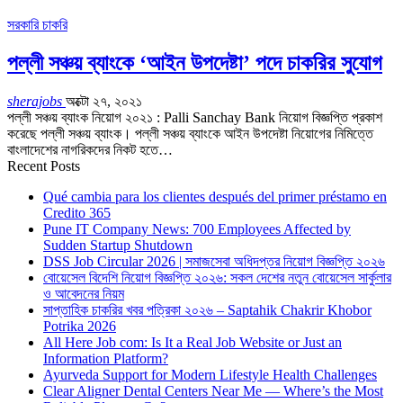
সরকারি চাকরি
পল্লী সঞ্চয় ব্যাংকে ‘আইন উপদেষ্টা’ পদে চাকরির সুযোগ
sherajobs
অক্টো ২৭, ২০২১
পল্লী সঞ্চয় ব্যাংক নিয়োগ ২০২১ : Palli Sanchay Bank নিয়ােগ বিজ্ঞপ্তি প্রকাশ
করেছে পল্লী সঞ্চয় ব্যাংক। পল্লী সঞ্চয় ব্যাংকে আইন উপদেষ্টা নিয়ােগের নিমিত্তে
বাংলাদেশের নাগরিকদের নিকট হতে…
Recent Posts
Qué cambia para los clientes después del primer préstamo en
Credito 365
Pune IT Company News: 700 Employees Affected by
Sudden Startup Shutdown
DSS Job Circular 2026 | সমাজসেবা অধিদপ্তর নিয়োগ বিজ্ঞপ্তি ২০২৬
বোয়েসেল বিদেশি নিয়োগ বিজ্ঞপ্তি ২০২৬: সকল দেশের নতুন বোয়েসেল সার্কুলার
ও আবেদনের নিয়ম
সাপ্তাহিক চাকরির খবর পত্রিকা ২০২৬ – Saptahik Chakrir Khobor
Potrika 2026
All Here Job com: Is It a Real Job Website or Just an
Information Platform?
Ayurveda Support for Modern Lifestyle Health Challenges
Clear Aligner Dental Centers Near Me — Where’s the Most