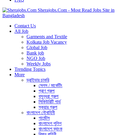
Sherajobs.Com - Most Read Jobs Site in
Bangladesh
Contact Us
All Job
Garments and Textile
Kolkata Job Vacancy
Global Job
Bank job
NGO Job
Weekly Jobs
Trending Topics
More
ড্রাইভার চাকরি
সেলস / মার্কেটিং
প্রাণ গ্রুপ
বসুন্ধরা গ্রুপ
সিকিউরিটি গার্ড
স্কয়ার গ্রুপ
বাংলাদেশ নৌবাহিনী
গার্মেন্টস
বাংলাদেশ পুলিশ
বাংলাদেশ ব্যাংক
বিমান বাহিনী