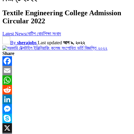
Textile Engineering College Admission
Circular 2022
Latest News
নোটিশ বোর্ড
শিক্ষা সংবাদ
By
sherajobs
Last updated
আগ ৯, ২০২২
Share
Facebook
Email
WhatsApp
Reddit
LinkedIn
Messenger
Skype