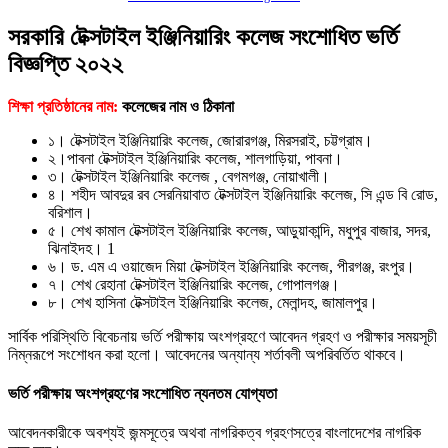
সরকারি টেক্সটাইল ইঞ্জিনিয়ারিং কলেজ সংশােধিত ভর্তি
বিজ্ঞপ্তি ২০২২
শিক্ষা প্রতিষ্ঠানের নাম:
কলেজের নাম ও ঠিকানা
১। টেক্সটাইল ইঞ্জিনিয়ারিং কলেজ, জোরারগঞ্জ, মিরসরাই, চট্টগ্রাম।
২।পাবনা টেক্সটাইল ইঞ্জিনিয়ারিং কলেজ, শালগাড়িয়া, পাবনা।
৩। টেক্সটাইল ইঞ্জিনিয়ারিং কলেজ , বেগমগঞ্জ, নােয়াখালী।
৪। শহীদ আবদুর রব সেরনিয়াবাত টেক্সটাইল ইঞ্জিনিয়ারিং কলেজ, সি এন্ড বি রােড,
বরিশাল।
৫। শেখ কামাল টেক্সটাইল ইঞ্জিনিয়ারিং কলেজ, আড়ুয়াকান্দি, মধুপুর বাজার, সদর,
ঝিনাইদহ। 1
৬। ড. এম এ ওয়াজেদ মিয়া টেক্সটাইল ইঞ্জিনিয়ারিং কলেজ, পীরগঞ্জ, রংপুর।
৭। শেখ রেহানা টেক্সটাইল ইঞ্জিনিয়ারিং কলেজ, গােপালগঞ্জ।
৮। শেখ হাসিনা টেক্সটাইল ইঞ্জিনিয়ারিং কলেজ, মেলান্দহ, জামালপুর।
সার্বিক পরিস্থিতি বিবেচনায় ভর্তি পরীক্ষায় অংশগ্রহণে আবেদন গ্রহণ ও পরীক্ষার সময়সূচী
নিম্নরূপে সংশােধন করা হলাে। আবেদনের অন্যান্য শর্তাবলী অপরিবর্তিত থাকবে।
ভর্তি পরীক্ষায় অংশগ্রহণের সংশােধিত ন্যনতম যােগ্যতা
আবেদনকারীকে অবশ্যই জন্মসূত্রে অথবা নাগরিকত্ব গ্রহণসত্রে বাংলাদেশের নাগরিক