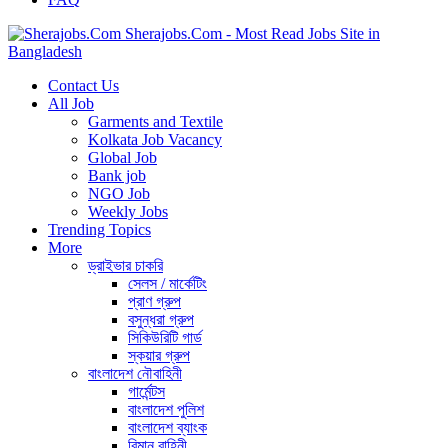
Sherajobs.Com - Most Read Jobs Site in
Bangladesh
Contact Us
All Job
Garments and Textile
Kolkata Job Vacancy
Global Job
Bank job
NGO Job
Weekly Jobs
Trending Topics
More
ড্রাইভার চাকরি
সেলস / মার্কেটিং
প্রাণ গ্রুপ
বসুন্ধরা গ্রুপ
সিকিউরিটি গার্ড
স্কয়ার গ্রুপ
বাংলাদেশ নৌবাহিনী
গার্মেন্টস
বাংলাদেশ পুলিশ
বাংলাদেশ ব্যাংক
বিমান বাহিনী