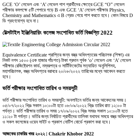
GCE ‘O’ লেভেল এবং ‘A’ লেভেল পাশ প্রার্থীদের ক্ষেত্রে GCE “O” লেভেল
পরীক্ষায় কমপক্ষে ৫টি পেপারে গড়ে B এবং GCE ‘A’ লেভেল পরীক্ষায় Physics,
Chemistry and Mathematics এ B গ্রেড পেয়ে পাশ করতে হবে। কোন বিষয়ে D
ডি গ্রহণযােগ্য হবে না।
টেক্সটাইল ইঞ্জিনিয়ারিং কলেজ সংশােধিত ভর্তি বিজ্ঞপ্তি 2022
Equivalence Certificate প্রাপ্তির জন্য বস্ত্র অধিদপ্তরের পরিচালক (শিক্ষা) এর
নিকট নগদ ১৫০০ (এক হাজার পাঁচশত) টাকা প্রদান পূর্বক ‘o’ লেভেল এবং ‘A’ লেভেল
পরীক্ষার রেজিষ্ট্রেশন কার্ড, নম্বরপত্র ও সার্টিফিকেটের সত্যায়িত অনুলিপিসহ,
মহাপরিচালক, বস্ত্র অধিদপ্তর বরাবরে ২০/০৮/২০২২ তারিখের মধ্যে আবেদন করতে
হবে।
ভর্তি পরীক্ষার সংশােধিত তারিখ ও সময়সূচী
ভর্তি পরীক্ষার সংশােধিত তারিখ ও সময়সূচী: অনলাইনে ভর্তির জন্য আবেদনের সময়।
০৫/০৭/২০২২ খ্রিঃ সকাল ১০:০০টা হতে ০৮/০৯/২০২২ খ্রিঃ তারিখ রাত ১২:০০ টা
পর্যন্ত। ভর্তি পরীক্ষার তারিখ ও সময় ১৭/০৯/২০২২ খ্রিঃ সময়ঃ সকাল ১০:০০টা হতে
১১:২০ টা পর্যন্ত। ভর্তির জন্য নির্বাচিত প্রার্থীদের তালিকা যথাযথ সময়ে বস্ত্র অধিদপ্তর
ও সকল কলেজের ওয়েব সাইট ও প্রকাশ নােটিশ বাের্ডে প্রকাশ করা হবে।
আজকের চাকরির খবর ২০২২ | Chakrir Khobor 2022