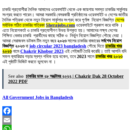
চাকরি প্রত্যাশীরা দৈনিক আমাদের ওয়েবসাইট থেকে এক জায়গায় সমস্ত চাকরির সার্কুলার
সংগ্রহ করতে পারেন। আমরা সরকারি বেসরকারী প্রতিষ্ঠানের ওয়েবসাইট ও দেশের জাতীয়
দৈনিক পত্রিকা থেকে নতুন নিয়োগ সার্কুলার সংগ্রহ করে পূর্ণাঙ্গ নিয়োগ বিজ্ঞপ্তি
দেশের
সর্বাধিক পঠিত চাকরির পত্রিকা
Sherajobs.com
ওয়েবসাইটে প্রকাশ করে থাকি ।
এতে নিয়োগকর্তা ও চাকরি প্রত্যাশীগণ উভয় উপকৃত হয়। আমাদের লক্ষ্য দেশের
শিক্ষিত বেকার চাকরি প্রার্থীদের কাছে সঠিক ও নির্ভুল নিয়োগ বিজ্ঞপ্তি পৌছে দেয়া ।
আমরা সেরাজবস ডটকম টিম নতুন বছর
২০২৩
সালের চাকরির বাজারের
সর্বশেষ নিয়োগ
বিজ্ঞপ্তি ২০২৩
বা
job circular 2023 bangladesh
পৌছে দিতে
চাকরির খবর
২০২৩
নামে
Chakrir Khobor 2023
এই পেইজটি তৈরি করেছি। তাই আপনি যদি
সফল ক্যারিয়ার গড়ার স্বপ্ন পথিক হয়ে থকেন, তবে
2023
সালে
চাকরির খবর ২০২৩
এই পৃষ্ঠাটি ভিজিট করতে ভুলবেন না ।
See also
চাকরির ডাক ২৮ অক্টোবর ২০২২ | Chakrir Dak 28 October
2022 PDF
All Government Jobs in Bangladesh
Facebook
Email