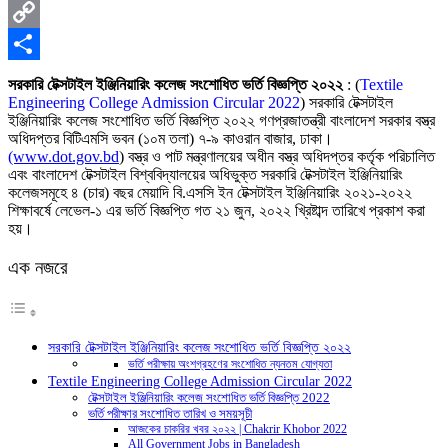
X
Copy
Link
Share
সরকারি টেক্সটাইল ইঞ্জিনিয়ারিং কলেজ সংশােধিত ভর্তি বিজ্ঞপ্তি ২০২২
: (
Textile
Engineering College Admission Circular 2022
) সরকারি টেক্সটাইল
ইঞ্জিনিয়ারিং কলেজ সংশােধিত ভর্তি বিজ্ঞপ্তি ২০২২ গণপ্রজাতন্ত্রী বাংলাদেশ সরকার বস্ত্র
অধিদপ্তর বিটিএমসি ভবন (১০ম তলা) ৭-৯ কাওরান বাজার, ঢাকা।
(www.dot.gov.bd
) বস্ত্র ও পাট মন্ত্রণালয়ের অধীন বস্ত্র অধিদপ্তর কর্তৃক পরিচালিত
এবং বাংলাদেশ টেক্সটাইল বিশ্ববিদ্যালয়ের অধিভুক্ত সরকারি টেক্সটাইল ইঞ্জিনিয়ারিং
কলেজসমূহে ৪ (চার) বছর মেয়াদি বি.এসসি ইন টেক্সটাইল ইঞ্জিনিয়ারিং ২০২১-২০২২
শিক্ষাবর্ষে লেভেল-১ এর ভর্তি বিজ্ঞপ্তি গত ২১ জুন, ২০২২ খ্রিষ্টাব্দ তারিখে প্রকাশ করা
হয়।
এক নজরে
সরকারি টেক্সটাইল ইঞ্জিনিয়ারিং কলেজ সংশােধিত ভর্তি বিজ্ঞপ্তি ২০২২
ভর্তি পরীক্ষায় অংশগ্রহণের সংশােধিত ন্যনতম যােগ্যতা
Textile Engineering College Admission Circular 2022
টেক্সটাইল ইঞ্জিনিয়ারিং কলেজ সংশােধিত ভর্তি বিজ্ঞপ্তি 2022
ভর্তি পরীক্ষার সংশােধিত তারিখ ও সময়সূচী
আজকের চাকরির খবর ২০২২ | Chakrir Khobor 2022
All Government Jobs in Bangladesh