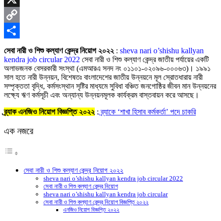
X
Copy
Link
Share
সেবা নারী ও শিশু কল্যাণ কেন্দ্র নিয়োগ ২০২২
:
sheva nari o’shishu kallyan
kendra job circular 2022
সেবা নারী ও শিশু কল্যাণ কেন্দ্র জাতীয় পর্যায়ের একটি
অলাভজনক বেসরকারী সংস্থা (এমআরএ সনদ নং ০১১০১-০২০৯৬-০০০৬৩)। ১৯৯১
সাল হতে নারী উন্নয়ন, বিশেষতঃ বাংলাদেশের জাতীয় উন্নয়নে মূল স্রোতধারায় নারী
সম্পৃক্ততা বৃদ্ধি, কর্মসংস্থান সৃষ্টির মাধ্যমে সুবিধা বঞ্চিত জনগােষ্ঠির জীবন মান উন্নয়নের
লক্ষ্যে ঋণ কর্মসূচী এবং অন্যান্য উন্নয়নমূলক কার্যক্রম বাস্তবায়ন করে আসছে।
ব্র্যাক এনজিও নিয়োগ বিজ্ঞপ্তি ২০২২
:
ব্র্যাকে ‘শাখা হিসাব কর্মকর্তা’ পদে চাকরি
এক নজরে
সেবা নারী ও শিশু কল্যাণ কেন্দ্র নিয়োগ ২০২২
sheva nari o’shishu kallyan kendra job circular 2022
সেবা নারী ও শিশু কল্যাণ কেন্দ্র নিয়োগ
sheva nari o’shishu kallyan kendra job circular
সেবা নারী ও শিশু কল্যাণ কেন্দ্র নিয়োগ বিজ্ঞপ্তি ২০২২
এনজিও নিয়োগ বিজ্ঞপ্তি ২০২২