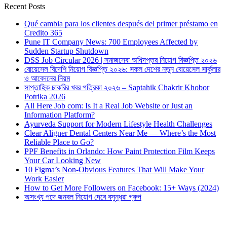
Recent Posts
Qué cambia para los clientes después del primer préstamo en
Credito 365
Pune IT Company News: 700 Employees Affected by
Sudden Startup Shutdown
DSS Job Circular 2026 | সমাজসেবা অধিদপ্তর নিয়োগ বিজ্ঞপ্তি ২০২৬
বোয়েসেল বিদেশি নিয়োগ বিজ্ঞপ্তি ২০২৬: সকল দেশের নতুন বোয়েসেল সার্কুলার
ও আবেদনের নিয়ম
সাপ্তাহিক চাকরির খবর পত্রিকা ২০২৬ – Saptahik Chakrir Khobor
Potrika 2026
All Here Job com: Is It a Real Job Website or Just an
Information Platform?
Ayurveda Support for Modern Lifestyle Health Challenges
Clear Aligner Dental Centers Near Me — Where’s the Most
Reliable Place to Go?
PPF Benefits in Orlando: How Paint Protection Film Keeps
Your Car Looking New
10 Figma’s Non-Obvious Features That Will Make Your
Work Easier
How to Get More Followers on Facebook: 15+ Ways (2024)
অসংখ্য পদে জনবল নিয়োগ দেবে বসুন্ধরা গ্রুপ