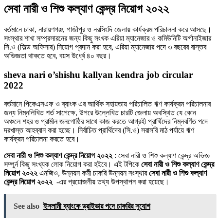
সেবা নারী ও শিশু কল্যাণ কেন্দ্র নিয়োগ ২০২২
বর্তমানে ঢাকা, নারায়ণগঞ্জ, গাজীপুর ও নরসিংদি জেলায় কার্যক্রম পরিচালনা করে আসছে।
সংস্থার শাখা সম্প্রসারনের জন্য কিছু সংখক এরিয়া ম্যানেজার ও কমিউনিটি অর্গানাইজার
সি.ও (ফিল্ড অফিসার) নিয়ােগ প্রদান করা হবে, এরিয়া ম্যানেজার পদে ৩ বছরের বাস্তব
অভিজ্ঞতা থাকতে হবে, বয়স উর্ধ্বে ৪০ বছর।
sheva nari o’shishu kallyan kendra job circular
2022
বর্তমানে পিকেএসএফ ও ব্যাংক এর আর্থিক সহায়তায় পরিচালিত ঋণ কার্যক্রম পরিচালনার
জন্য নিম্নলিখিত শর্ত সাপেক্ষে, উপরে উল্লেখিত চারটি জেলায় অবস্থিত যে কোন
অঞ্চলে শহর ও গ্রামীন জনগােষ্ঠির সাথে কাজ করতে আগ্রহী প্রার্থিদের নিম্নবর্ণিত পদে
দরখাস্ত আহব্বান করা হচ্ছে। নির্বাচিত প্রার্থিদের (সি.ও) সরাসরি মাঠ পর্যায়ে ঋণ
কার্যক্রম পরিচালনা করতে হবে।
সেবা নারী ও শিশু কল্যাণ কেন্দ্র নিয়োগ ২০২২
: সেবা নারী ও শিশু কল্যাণ কেন্দ্র অভিজ্ঞ
সম্পুর্ন কিছু সংখ্যক লোক নিয়োগ করা হইবে। এই টপিকে
সেবা নারী ও শিশু কল্যাণ কেন্দ্র
নিয়োগ ২০২২
এনজিও, উন্নয়ন কর্মী চাকরি উন্নয়ন সংস্থার
সেবা নারী ও শিশু কল্যাণ
কেন্দ্র নিয়োগ ২০২২
-এর প্রয়োজনীয় তথ্য উপস্থাপন করা হয়েছে।
See also
ইসলামী ব্যাংকে ড্রাইভার পদে চাকরির সুযোগ