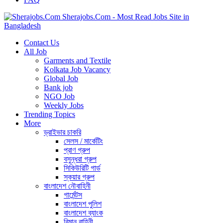
Sherajobs.Com - Most Read Jobs Site in
Bangladesh
Contact Us
All Job
Garments and Textile
Kolkata Job Vacancy
Global Job
Bank job
NGO Job
Weekly Jobs
Trending Topics
More
ড্রাইভার চাকরি
সেলস / মার্কেটিং
প্রাণ গ্রুপ
বসুন্ধরা গ্রুপ
সিকিউরিটি গার্ড
স্কয়ার গ্রুপ
বাংলাদেশ নৌবাহিনী
গার্মেন্টস
বাংলাদেশ পুলিশ
বাংলাদেশ ব্যাংক
বিমান বাহিনী