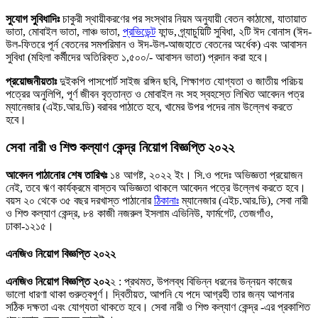
সুযােগ সুবিধাদিঃ
চাকুরী স্থায়ীকরণের পর সংস্থার নিয়ম অনুযায়ী বেতন কাঠামাে, যাতায়াত
ভাতা, মােবাইল ভাতা, লাঞ্চ ভাতা,
প্রভিডেন্ট
ফান্ড, গ্র্যাচুয়িটি সুবিধা, ২টি ঈদ বােনাস (ঈদ-
উল-ফিতরে পূর্ন বেতনের সমপরিমান ও ঈদ-উল-আজহাতে বেতনের অর্ধেক) এবং আবাসন
সুবিধা (মহিলা কর্মীদের অতিরিক্ত ১,৫০০/- আবাসন ভাতা) প্রদান করা হবে।
প্রয়ােজনীয়তাঃ
দুইকপি পাসপাের্ট সাইজ রঙ্গিন ছবি, শিক্ষাগত যােগ্যতা ও জাতীয় পরিচয়
পত্রের অনুলিপি, পূর্ণ জীবন বৃত্তান্ত ও মােবাইল নং সহ স্বহস্তে লিখিত আবেদন পত্র
ম্যানেজার (এইচ.আর.ডি) বরাবর পাঠাতে হবে, খামের উপর পদের নাম উল্লেখ করতে
হবে।
সেবা নারী ও শিশু কল্যাণ কেন্দ্র নিয়োগ বিজ্ঞপ্তি ২০২২
আবেদন পাঠানাের শেষ তারিখঃ
১৪ আগষ্ট, ২০২২ ইং। সি.ও পদেঃ অভিজ্ঞতা প্রয়ােজন
নেই, তবে ঋণ কার্যক্রমে বাস্তব অভিজ্ঞতা থাকলে আবেদন পত্রে উল্লেখ করতে হবে।
বয়স ২০ থেকে ৩৫ বছর দরখাস্ত পাঠানাের
ঠিকানাঃ
ম্যানেজার (এইচ.আর.ডি), সেবা নারী
ও শিশু কল্যাণ কেন্দ্র, ৮৪ কাজী নজরুল ইসলাম এভিনিউ, ফার্মগেট, তেজগাঁও,
ঢাকা-১২১৫।
এনজিও নিয়োগ বিজ্ঞপ্তি ২০২
২
এনজিও নিয়োগ বিজ্ঞপ্তি ২০২
২ : প্রথমত, উপলব্ধ বিভিন্ন ধরনের উন্নয়ন কাজের
ভালো ধারণা থাকা গুরুত্বপূর্ণ। দ্বিতীয়ত, আপনি যে পদে আগ্রহী তার জন্য আপনার
সঠিক দক্ষতা এবং যোগ্যতা থাকতে হবে। সেবা নারী ও শিশু কল্যাণ কেন্দ্র -এর প্রকাশিত