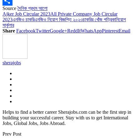
Copy
Source
দৈনিক প্রথম আলাে
Link
Share
Ajker Job Circular 2023
All Private Company Job Circular
2023
এনজিও চাকরি
এনজিও নিয়োগ বিজ্ঞপ্তি ২০২৩
চাকরির খোঁজ পত্রিকা
নিয়োগ
সার্কুলার
Share
Facebook
Twitter
Google+
ReddIt
WhatsApp
Pinterest
Email
sherajobs
Helps to find a better career Sherajobs.com can be the first step in
building your successful career. Stay with us to get International
Jobs, Global Jobs, Jobs Abroad.
Prev Post