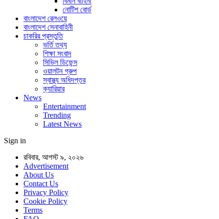
বিমান বাহিনী
নোটিশ বোর্ড
বাংলাদেশ রেলওয়ে
বাংলাদেশ সেনাবাহিনী
চাকরির প্রস্তুতি
ভর্তি তথ্য
শিক্ষা সংবাদ
সিভিল ডিফেন্স
ওয়ালটন গ্রুপ
স্বাস্থ্য অধিদপ্তর
ক্যারিয়ার
News
Entertainment
Trending
Latest News
Sign in
রবিবার, আগস্ট ৯, ২০২৬
Advertisement
About Us
Contact Us
Privacy Policy
Cookie Policy
Terms
FAQ