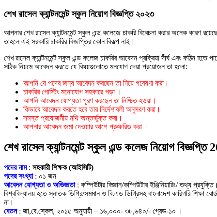
শেখ রাসেল ক্যান্টনমেন্ট স্কুল নিয়োগ বিজ্ঞপ্তি ২০২৩
আপনার শেখ রাসেল ক্যান্টনমেন্ট স্কুল এন্ড কলেজে চাকরি বিবেচনা করার অনেক কারণ রয়েছে।
তাহলে এই সরকারি চাকরির বিজ্ঞপ্তির কোন বিকল্প নাই।
শেখ রাসেল ক্যান্টনমেন্ট স্কুল এন্ড কলেজ চাকরির আবেদন প্রক্রিয়া দীর্ঘ এবং কঠিন হতে প
সঠিক নিয়মে আবেদন করতে যে বিষয়গুলোতে মনযোগ দেয়া প্রয়োজন তা হলো:
আপনি যে পদের জন্য আবেদন করছেন তা নিয়ে গবেষণা করা।
চাকরির পোস্টিং মনোযোগ সহকারে পড়া ।
আপনি আবেদন যোগ্যতা পূরণ করছেন তা নিশ্চিত হওয়া।
কিভাবে আবেদন করতে হবে তার নির্দেশাবলী অনুসরণ করা।
সমস্ত প্রয়োজনীয় নথি অন্তর্ভুক্ত করা।
আপনার আবেদন জমা দেওয়ার আগে প্রুফরিড করা ।
শেখ রাসেল ক্যান্টনমেন্ট স্কুল এন্ড কলেজ নিয়োগ বিজ্ঞপ্তি
পদের নাম
:
সহকারী শিক্ষক (আইসিটি)
পদের সংখ্যা
: ০১ জন
আবেদন যোগ্যতা ও অভিজ্ঞতা
: কম্পিউটার বিজ্ঞান/কম্পিউটার ইঞ্জিনিয়ারিং/ তথ্য প্রযুক
বিশ্ববিদ্যালয় হতে স্নাতক ডিগ্রি/সমমান ও বি.এড ডিগ্রিসহ বাংলাদেশ কারিগরি শিক্ষা বো
না।
বেতন
: জা,বে.স্কেল, ২০১৫ অনুযায়ী – ১৬,০০০- ৩৮,৬৪০/- গ্রেড-১০ ।