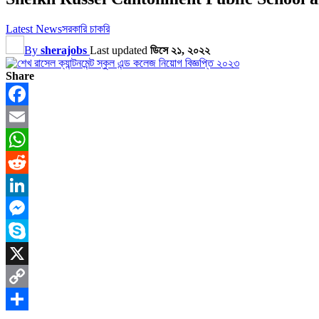
Latest News
সরকারি চাকরি
By
sherajobs
Last updated
ডিসে ২১, ২০২২
Share
Facebook
Email
WhatsApp
Reddit
LinkedIn
Messenger
Skype
X
Copy