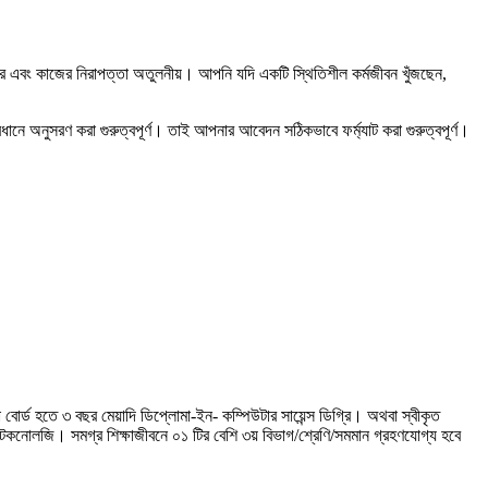
সুন্দর এবং কাজের নিরাপত্তা অতুলনীয়। আপনি যদি একটি স্থিতিশীল কর্মজীবন খুঁজছেন,
বধানে অনুসরণ করা গুরুত্বপূর্ণ। তাই আপনার আবেদন সঠিকভাবে ফর্ম্যাট করা গুরুত্বপূর্ণ।
া বোর্ড হতে ৩ বছর মেয়াদি ডিপ্লোমা-ইন- কম্পিউটার সায়েন্স ডিগ্রি। অথবা স্বীকৃত
ার টেকনোলজি। সমগ্র শিক্ষাজীবনে ০১ টির বেশি ৩য় বিভাগ/শ্রেণি/সমমান গ্রহণযোগ্য হবে