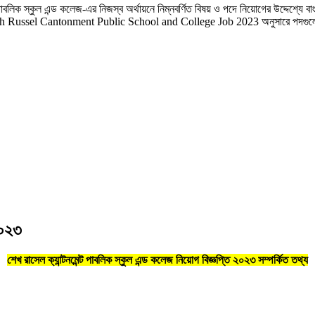
ট পাবলিক স্কুল এন্ড কলেজ-এর নিজস্ব অর্থায়নে নিম্নবর্ণিত বিষয় ও পদে নিয়োগের উদ্দেশ
। Sheikh Russel Cantonment Public School and College Job 2023 অনুসারে পদগুল
২০২৩
শেখ রাসেল ক্যান্টনমেন্ট পাবলিক স্কুল এন্ড কলেজ নিয়োগ বিজ্ঞপ্তি ২০২৩ সম্পর্কিত তথ্য