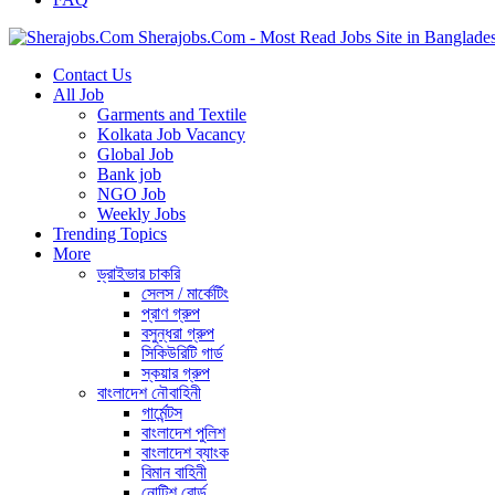
Sherajobs.Com - Most Read Jobs Site in Banglade
Contact Us
All Job
Garments and Textile
Kolkata Job Vacancy
Global Job
Bank job
NGO Job
Weekly Jobs
Trending Topics
More
ড্রাইভার চাকরি
সেলস / মার্কেটিং
প্রাণ গ্রুপ
বসুন্ধরা গ্রুপ
সিকিউরিটি গার্ড
স্কয়ার গ্রুপ
বাংলাদেশ নৌবাহিনী
গার্মেন্টস
বাংলাদেশ পুলিশ
বাংলাদেশ ব্যাংক
বিমান বাহিনী
নোটিশ বোর্ড