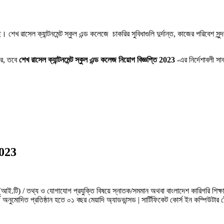
 শেখ রাসেল ক্যান্টনমেন্ট স্কুল এন্ড কলেজে চাকরির সুবিধাগুলি দুর্দান্ত, কাজের পরিবেশ 
ারে, তবে
শেখ রাসেল ক্যান্টনমেন্ট স্কুল এন্ড কলেজ নিয়োগ বিজ্ঞপ্তি 2023
-এর নির্দেশাবলী সা
 2023
্তি (আই.টি) / তথ্য ও যোগাযোগ প্রযুক্তি বিষয়ে স্নাতক/সমমান অথবা বাংলাদেশ কারিগরি শিক্ষ
র্ড অনুমোদিত প্রতিষ্ঠান হতে ০১ বছর মেয়াদি অ্যাডভান্সড | সার্টিফিকেট কোর্স ইন কম্পিউট