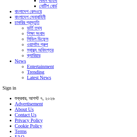
বিমান বাহিনী
নোটিশ বোর্ড
বাংলাদেশ রেলওয়ে
বাংলাদেশ সেনাবাহিনী
চাকরির প্রস্তুতি
ভর্তি তথ্য
শিক্ষা সংবাদ
সিভিল ডিফেন্স
ওয়ালটন গ্রুপ
স্বাস্থ্য অধিদপ্তর
ক্যারিয়ার
News
Entertainment
Trending
Latest News
Sign in
শুক্রবার, আগস্ট ৭, ২০২৬
Advertisement
About Us
Contact Us
Privacy Policy
Cookie Policy
Terms
FAQ