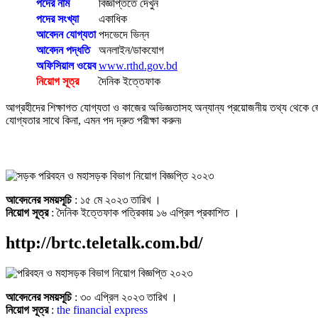
পদের নাম
বিজ্ঞপ্তিতে দেখুন
পদের সংখ্যা
একাধিক
আবেদন যোগ্যতা
পদভেদে ভিন্ন
আবেদন পদ্ধতি
অনলাইন/ডাকযোগ
অফিসিয়াল ওয়েব
www.rthd.gov.bd
নিয়োগ সূত্র
দৈনিক ইত্তেফাক
আগ্রহীদের শিক্ষাগত যোগ্যতা ও কাজের অভিজ্ঞতাসহ অন্যান্য প্রয়োজনীয় তথ্য থেকে জে
যোগ্যতার সাথে কিনা, এমন পদ দ্রুত পরীক্ষা করুন৷
আবেদনের সময়সূচি
: ১৫ মে ২০২৩ তারিখ ।
নিয়োগ সূত্র
: দৈনিক ইত্তেফাক পত্রিকায় ১৬ এপ্রিল প্রকাশিত ।
http://brtc.teletalk.com.bd/
আবেদনের সময়সূচি
: ৩০ এপ্রিল ২০২৩ তারিখ ।
নিয়োগ সূত্র
:
the financial express