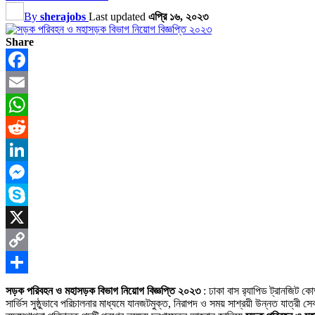
By
sherajobs
Last updated
এপ্রি ১৬, ২০২৩
Share
Facebook
Email
WhatsApp
Reddit
LinkedIn
Messenger
Skype
X
Copy
Link
Share
সড়ক পরিবহন ও মহাসড়ক বিভাগ নিয়োগ বিজ্ঞপ্তি ২০২৩
: ঢাকা বাস র‍্যাপিড ট্রানজিট ক
সার্ভিস সুষ্ঠুভাবে পরিচালনার মাধ্যমে যানজটমুক্ত, নিরাপদ ও সময় সাশ্রয়ী উন্নত যাত্রী 