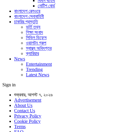
বিমান বাহিনী
নোটিশ বোর্ড
বাংলাদেশ রেলওয়ে
বাংলাদেশ সেনাবাহিনী
চাকরির প্রস্তুতি
ভর্তি তথ্য
শিক্ষা সংবাদ
সিভিল ডিফেন্স
ওয়ালটন গ্রুপ
স্বাস্থ্য অধিদপ্তর
ক্যারিয়ার
News
Entertainment
Trending
Latest News
Sign in
শুক্রবার, আগস্ট ৭, ২০২৬
Advertisement
About Us
Contact Us
Privacy Policy
Cookie Policy
Terms
FAQ