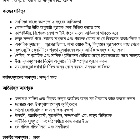
শিক্ষা
: অন্তত কোনো ডিসিপ্লিনে বিএ অনার্স
কাজের দায়িত্ব
সংশ্লিষ্ট কাজে কমপক্ষে ২ বছরের অভিজ্ঞতা।
কোম্পানির নীতি অনুযায়ী গ্রাহক সেবা নিশ্চিত করতে হবে।
কম্পিউটার, বিশেষজ্ঞ লেখা ও টাইপিংয়ে ভালো অভিজ্ঞতা থাকতে হবে
নতুন সম্পর্ক গড়ে তোলার মাধ্যমে এবং গ্রাহক বেসের মধ্যে বিদ্যমান থাকাগুলিকে ক
একাধিক চ্যানেল – প্রচারাভিযান, শাখা ওয়াক-ইন, বিদ্যমান গ্রাহকদের কাছ থেকে 
ক্লায়েন্টের ক্রেডিট যোগ্যতা মূল্যায়নের জন্য আর্থিক অবস্থার বিশ্লেষণ
দৈনিক, সাপ্তাহিক এবং মাসিক প্রতিবেদন তৈরিতে লাইন ম্যানেজারের সাথে সমন্বয
উচ্চ ব্যবস্থাপনার নির্দেশ অনুসারে নির্দিষ্ট পণ্যের প্রচার করুন
ম্যানেজমেন্ট দ্বারা নির্ধারিত অন্য কোন ব্যবসা উন্নয়ন কার্যক্রম
কর্মসংস্থানের অবস্থা
: সম্পূর্ণ সময়
অতিরিক্ত আবশ্যক
ফলাফল চালিত এবং বিক্রয় লক্ষ্য অর্জনের জন্য স্বাধীনভাবে কাজ করতে সক্ষম
মনোরম এবং উপস্থাপনযোগ্য ব্যক্তিত্ব
ভালো যোগাযোগ এবং সামাজিক দক্ষতা
উদ্যমী, আত্মবিশ্বাসী, সৃজনশীল, সম্পদশালী এবং লক্ষ্য ভিত্তিক
শারীরিক সুস্থতা এবং মাঠ পর্যায়ে কাজ করার ইচ্ছা
ভৌগলিক গতিশীলতা এবং নমনীয়তা
চাকরির অবস্থান
: ঢাকা