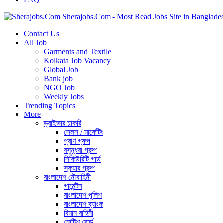
Sherajobs.Com - Most Read Jobs Site in Banglade
Contact Us
All Job
Garments and Textile
Kolkata Job Vacancy
Global Job
Bank job
NGO Job
Weekly Jobs
Trending Topics
More
ড্রাইভার চাকরি
সেলস / মার্কেটিং
প্রাণ গ্রুপ
বসুন্ধরা গ্রুপ
সিকিউরিটি গার্ড
স্কয়ার গ্রুপ
বাংলাদেশ নৌবাহিনী
গার্মেন্টস
বাংলাদেশ পুলিশ
বাংলাদেশ ব্যাংক
বিমান বাহিনী
নোটিশ বোর্ড