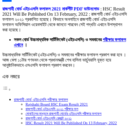
Link
Share
রাজশাহী বোর্ড এইচএসসি ফলাফল 2021 মার্কশীট PDF ডাউনলোড
: HSC Result
2021 Will Be Published On 13 February, 2022 : রাজশাহী বোর্ড এইচএসসি
ফলাফল ২০২১ প্রকাশিত হয়েছে। কিভাবে অনলাইনে রাজশাহী বোর্ড এইচএসসি
ফলাফল অফিসিয়াল ওয়েবসাইট থেকে জানতে পারবেন সেই পদ্ধতি এখানে উপস্থাপন
করা হয়েছে।
সকল বোর্ড উচ্চমাধ্যমিক সার্টিফিকেট (এইচএসসি) ও সমমানের
পরীক্ষার ফলাফল
এখানে
।
উচ্চমাধ্যমিক সার্টিফিকেট (এইচএসসি) ও সমমানের পরীক্ষার ফলাফল প্রকাশ করা হবে ।
আজ বেলা ১১টায় গণভবন থেকে প্রধানমন্ত্রী শেখ হাসিনা ভার্চ্যুয়ালি যুক্ত হয়ে
আনুষ্ঠানিকভাবে এসএসসি ফলাফল প্রকাশ করবেন।
এক নজরে
রাজশাহী বোর্ড এইচএসসি পরীক্ষার ফলাফল
Rajshahi Board HSC Exam Result 2021
রাজশাহী বোর্ড এইচএসসি ২০২১ পরীক্ষার ফল
মোবাইলের মাধ্যমে রাজশাহী বোর্ডের এইচএসসি পরীক্ষার ফলাফল
রাজশাহী বোর্ড এইচএসসি রেজাল্ট ২০২১
HSC Result 2021 Will Be Published On 13 February, 2022