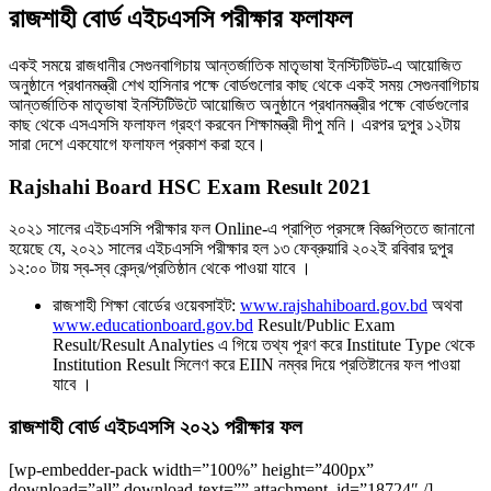
রাজশাহী বোর্ড এইচএসসি পরীক্ষার ফলাফল
একই সময়ে রাজধানীর সেগুনবাগিচায় আন্তর্জাতিক মাতৃভাষা ইনস্টিটিউট-এ আয়োজিত
অনুষ্ঠানে প্রধানমন্ত্রী শেখ হাসিনার পক্ষে বোর্ডগুলোর কাছ থেকে একই সময় সেগুনবাগিচায়
আন্তর্জাতিক মাতৃভাষা ইনস্টিটিউটে আয়োজিত অনুষ্ঠানে প্রধানমন্ত্রীর পক্ষে বোর্ডগুলোর
কাছ থেকে এসএসসি ফলাফল গ্রহণ করবেন শিক্ষামন্ত্রী দীপু মনি। এরপর দুপুর ১২টায়
সারা দেশে একযোগে ফলাফল প্রকাশ করা হবে।
Rajshahi Board HSC Exam Result 2021
২০২১ সালের এইচএসসি পরীক্ষার ফল Online-এ প্রাপ্তি প্রসঙ্গে বিজ্ঞপ্তিতে জানানাে
হয়েছে যে, ২০২১ সালের এইচএসসি পরীক্ষার হল ১৩ ফেব্রুয়ারি ২০২ই রবিবার দুপুর
১২:০০ টায় স্ব-স্ব কেন্দ্র/প্রতিষ্ঠান থেকে পাওয়া যাবে ।
রাজশাহী শিক্ষা বোর্ডের ওয়েবসাইট:
www.rajshahiboard.gov.bd
অথবা
www.educationboard.gov.bd
Result/Public Exam
Result/Result Analyties এ গিয়ে তথ্য পূরণ করে Institute Type থেকে
Institution Result সিলেণ করে EIIN নম্বর দিয়ে প্রতিষ্টানের ফল পাওয়া
যাবে ।
রাজশাহী বোর্ড এইচএসসি ২০২১ পরীক্ষার ফল
[wp-embedder-pack width=”100%” height=”400px”
download=”all” download-text=”” attachment_id=”18724″ /]