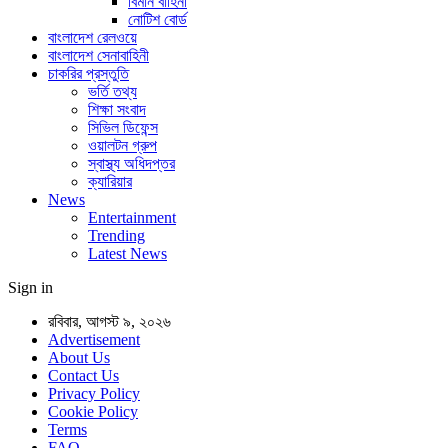
বিমান বাহিনী
নোটিশ বোর্ড
বাংলাদেশ রেলওয়ে
বাংলাদেশ সেনাবাহিনী
চাকরির প্রস্তুতি
ভর্তি তথ্য
শিক্ষা সংবাদ
সিভিল ডিফেন্স
ওয়ালটন গ্রুপ
স্বাস্থ্য অধিদপ্তর
ক্যারিয়ার
News
Entertainment
Trending
Latest News
Sign in
রবিবার, আগস্ট ৯, ২০২৬
Advertisement
About Us
Contact Us
Privacy Policy
Cookie Policy
Terms
FAQ