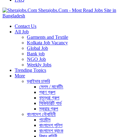
Sherajobs.Com - Most Read Jobs Site in
Bangladesh
Contact Us
All Job
Garments and Textile
Kolkata Job Vacancy
Global Job
Bank job
NGO Job
Weekly Jobs
Trending Topics
More
ড্রাইভার চাকরি
সেলস / মার্কেটিং
প্রাণ গ্রুপ
বসুন্ধরা গ্রুপ
সিকিউরিটি গার্ড
স্কয়ার গ্রুপ
বাংলাদেশ নৌবাহিনী
গার্মেন্টস
বাংলাদেশ পুলিশ
বাংলাদেশ ব্যাংক
বিমান বাহিনী