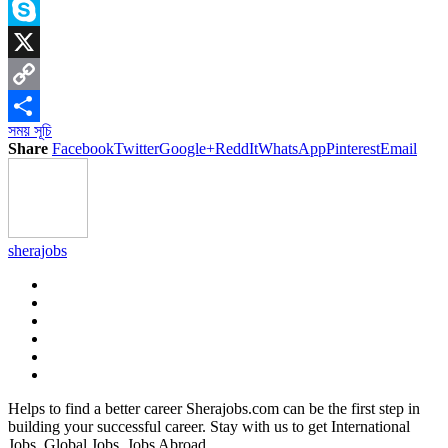
Messenger
Skype
X
Copy
সময় সূচি
Link
Share
Share
Facebook
Twitter
Google+
ReddIt
WhatsApp
Pinterest
Email
sherajobs
Helps to find a better career Sherajobs.com can be the first step in
building your successful career. Stay with us to get International
Jobs, Global Jobs, Jobs Abroad.