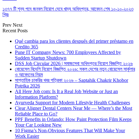
১৩৭৭ টি শূন্য পদে জনবল নিয়োগ দেবে খাদ্য অধিদপ্তর, আবেদন শেষ ১০-১০-২০২৩
খ্রিঃ
Prev
Next
Recent Posts
Qué cambia para los clientes después del primer préstamo en
Credito 365
Pune IT Company News: 700 Employees Affected by
Sudden Startup Shutdown
DSS Job Circular 2026 | সমাজসেবা অধিদপ্তর নিয়োগ বিজ্ঞপ্তি ২০২৬
বোয়েসেল বিদেশি নিয়োগ বিজ্ঞপ্তি ২০২৬: সকল দেশের নতুন বোয়েসেল সার্কুলার
ও আবেদনের নিয়ম
সাপ্তাহিক চাকরির খবর পত্রিকা ২০২৬ – Saptahik Chakrir Khobor
Potrika 2026
All Here Job com: Is It a Real Job Website or Just an
Information Platform?
Ayurveda Support for Modern Lifestyle Health Challenges
Clear Aligner Dental Centers Near Me — Where’s the Most
Reliable Place to Go?
PPF Benefits in Orlando: How Paint Protection Film Keeps
Your Car Looking New
10 Figma’s Non-Obvious Features That Will Make Your
Work Easier