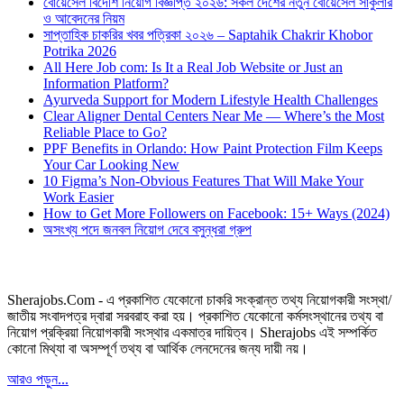
বোয়েসেল বিদেশি নিয়োগ বিজ্ঞপ্তি ২০২৬: সকল দেশের নতুন বোয়েসেল সার্কুলার
ও আবেদনের নিয়ম
সাপ্তাহিক চাকরির খবর পত্রিকা ২০২৬ – Saptahik Chakrir Khobor
Potrika 2026
All Here Job com: Is It a Real Job Website or Just an
Information Platform?
Ayurveda Support for Modern Lifestyle Health Challenges
Clear Aligner Dental Centers Near Me — Where’s the Most
Reliable Place to Go?
PPF Benefits in Orlando: How Paint Protection Film Keeps
Your Car Looking New
10 Figma’s Non-Obvious Features That Will Make Your
Work Easier
How to Get More Followers on Facebook: 15+ Ways (2024)
অসংখ্য পদে জনবল নিয়োগ দেবে বসুন্ধরা গ্রুপ
Sherajobs.Com - এ প্রকাশিত যেকোনো চাকরি সংক্রান্ত তথ্য নিয়োগকারী সংস্থা/
জাতীয় সংবাদপত্র দ্বারা সরবরাহ করা হয়। প্রকাশিত যেকোনো কর্মসংস্থানের তথ্য বা
নিয়োগ প্রক্রিয়া নিয়োগকারী সংস্থার একমাত্র দায়িত্ব। Sherajobs এই সম্পর্কিত
কোনো মিথ্যা বা অসম্পূর্ণ তথ্য বা আর্থিক লেনদেনের জন্য দায়ী নয়।
আরও পড়ুন...