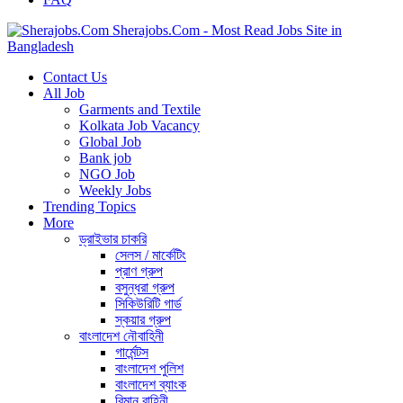
Sherajobs.Com - Most Read Jobs Site in
Bangladesh
Contact Us
All Job
Garments and Textile
Kolkata Job Vacancy
Global Job
Bank job
NGO Job
Weekly Jobs
Trending Topics
More
ড্রাইভার চাকরি
সেলস / মার্কেটিং
প্রাণ গ্রুপ
বসুন্ধরা গ্রুপ
সিকিউরিটি গার্ড
স্কয়ার গ্রুপ
বাংলাদেশ নৌবাহিনী
গার্মেন্টস
বাংলাদেশ পুলিশ
বাংলাদেশ ব্যাংক
বিমান বাহিনী