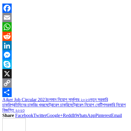
Facebook
Email
WhatsApp
Reddit
LinkedIn
Messenger
Skype
X
Copy
Ajker Job Circular 2023
চলমান নিয়োগ সার্কুলার ২০২৩
নতুন সরকারি
Link
Share
চাকরি
প্রতিদিনের চাকরির খবর
মেট্রোরেল চাকরি
মেট্রোরেল নিয়োগ নোটিশ
সরকারি নিয়োগ
বিজ্ঞপ্তি ২০২৩
Share
Facebook
Twitter
Google+
ReddIt
WhatsApp
Pinterest
Email