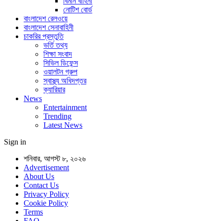
বিমান বাহিনী
নোটিশ বোর্ড
বাংলাদেশ রেলওয়ে
বাংলাদেশ সেনাবাহিনী
চাকরির প্রস্তুতি
ভর্তি তথ্য
শিক্ষা সংবাদ
সিভিল ডিফেন্স
ওয়ালটন গ্রুপ
স্বাস্থ্য অধিদপ্তর
ক্যারিয়ার
News
Entertainment
Trending
Latest News
Sign in
শনিবার, আগস্ট ৮, ২০২৬
Advertisement
About Us
Contact Us
Privacy Policy
Cookie Policy
Terms
FAQ