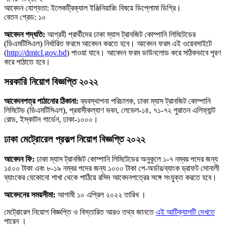
আবেদন যোগ্যতা: ইলেকট্রিক্যাল ইঞ্জিনিয়ারিং বিষয়ে ডিপ্লোমা ডিগ্রি।
বেতন গ্রেড: ১০
আবেদন পদ্ধতি:
আগ্রহী প্রার্থীদের ঢাকা ম্যাস ট্রানজিট কোম্পানি লিমিটেডের
(ডিএমটিসিএল) নির্ধারিত ফরমে আবেদন করতে হবে। আবেদন ফরম এই ওয়েবসাইটে
(
http://dmtcl.gov.bd
) পাওয়া যাবে। আবেদন ফরম ডাউনলোড করে সঠিকভাবে পূরণ
করে পাঠাতে হবে।
সরকারি নিয়োগ বিজ্ঞপ্তি ২০২২
আবেদনপত্র পাঠানোর ঠিকানা:
ব্যবস্থাপনা পরিচালক, ঢাকা ম্যাস ট্রানজিট কোম্পানি
লিমিটেড (ডিএমটিসিএল), প্রবাসীকল্যাণ ভবন, লেভেল-১৪, ৭১-৭২ পুরাতন এলিফ্যান্ট
রোড, ইস্কাটন গার্ডেন, ঢাকা-১০০০।
ঢাকা মেট্রোরেল প্রকল্প নিয়োগ বিজ্ঞপ্তি ২০২২
আবেদন ফি:
ঢাকা ম্যাস ট্রানজিট কোম্পানি লিমিটেডের অনুকূলে ১-৭ নম্বর পদের জন্য
১৫০০ টাকা এবং ৮-১৯ নম্বর পদের জন্য ১০০০ টাকা পে-অর্ডার/ব্যাংক ড্রাফট সোনালী
ব্যাংকের যেকোনো শাখা থেকে পাঠিয়ে রসিদ আবেদনপত্রের সঙ্গে সংযুক্ত করতে হবে।
আবেদনের সময়সীমা:
আগামী ১০ এপ্রিল ২০২২ তারিখ ।
মেট্রোরেল নিয়োগ বিজ্ঞপ্তি ও বিস্তারিত আরও তথ্য জানতে
এই আটিক্যালটি দেখতে
পারেন ।