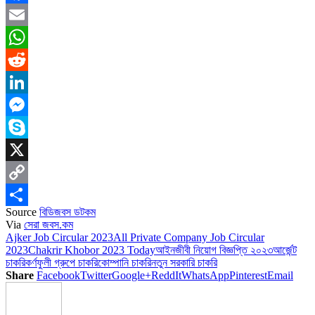
Facebook
Email
WhatsApp
Reddit
LinkedIn
Messenger
Skype
X
Copy
Source
বিডিজবস ডটকম
Link
Share
Via
সেরা জবস.কম
Ajker Job Circular 2023
All Private Company Job Circular
2023
Chakrir Khobor 2023 Today
আইনজীবী নিয়োগ বিজ্ঞপ্তি ২০২৩
আর্জেন্ট
চাকরি
কর্ণফুলী গ্রুপে চাকরি
কোম্পানি চাকরি
নতুন সরকারি চাকরি
Share
Facebook
Twitter
Google+
ReddIt
WhatsApp
Pinterest
Email