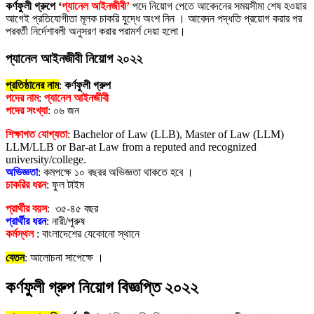
কর্ণফুলী গ্রুপে ‘
প্যানেল আইনজীবী’
পদে নিয়োগ পেতে আবেদনের সময়সীমা শেষ হওয়ার
আগেই প্রতিযোগীতা মূলক চাকরি যুদ্ধে অংশ নিন । আবেদন পদ্ধতি প্রয়োগ করার পর
পরবর্তী নির্দেশাবলী অনুসরণ করার পরামর্শ দেয়া হলো।
প্যানেল আইনজীবী নিয়োগ ২০২২
প্রতিষ্ঠানের নাম
:
কর্ণফুলী গ্রুপ
পদের নাম
:
প্যানেল আইনজীবী
পদের সংখ্যা
: ০৬ জন
শিক্ষাগত যোগ্যতা
: Bachelor of Law (LLB), Master of Law (LLM)
LLM/LLB or Bar-at Law from a reputed and recognized
university/college.
অভিজ্ঞতা
: কমপক্ষে ১০ বছরর অভিজ্ঞতা থাকতে হবে ।
চাকরির ধরন
: ফুল টাইম
প্রার্থীর বয়স
: ৩৫-৪৫ বছর
প্রার্থীর ধরন
: নারী/পুরুষ
কর্মস্থল
: বাংলাদেশের যেকোনো স্থানে
বেতন
: আলোচনা সাপেক্ষে ।
কর্ণফুলী গ্রুপ নিয়োগ বিজ্ঞপ্তি ২০২২