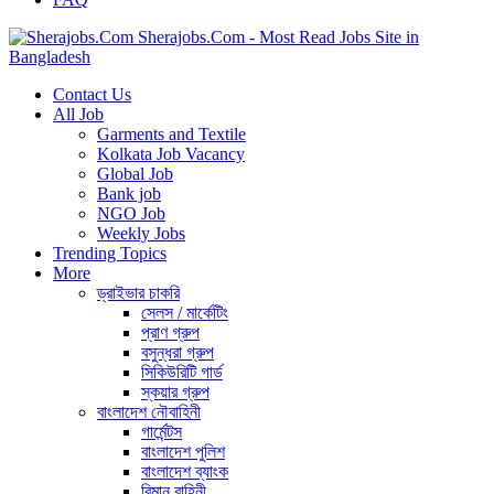
Sherajobs.Com - Most Read Jobs Site in
Bangladesh
Contact Us
All Job
Garments and Textile
Kolkata Job Vacancy
Global Job
Bank job
NGO Job
Weekly Jobs
Trending Topics
More
ড্রাইভার চাকরি
সেলস / মার্কেটিং
প্রাণ গ্রুপ
বসুন্ধরা গ্রুপ
সিকিউরিটি গার্ড
স্কয়ার গ্রুপ
বাংলাদেশ নৌবাহিনী
গার্মেন্টস
বাংলাদেশ পুলিশ
বাংলাদেশ ব্যাংক
বিমান বাহিনী