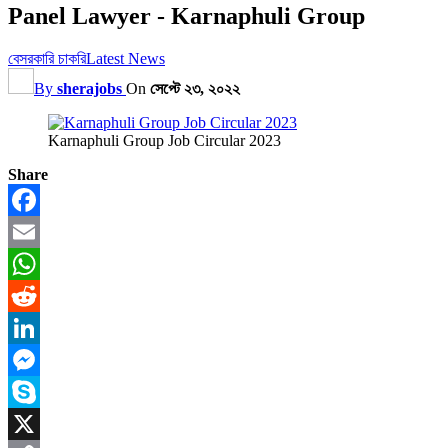
Panel Lawyer - Karnaphuli Group
বেসরকারি চাকরি
Latest News
By
sherajobs
On
সেপ্টে ২৩, ২০২২
Karnaphuli Group Job Circular 2023
Share
Facebook
Email
WhatsApp
Reddit
LinkedIn
Messenger
Skype