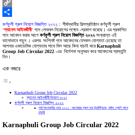
X
Copy
Link
Share
কর্ণফুলী গ্রুপ নিয়োগ বিজ্ঞপ্তি ২০২২
: শীর্ষস্থানীয় শিল্পপ্রতিষ্ঠান কর্ণফুলী গ্রুপ
‘
প্যানেল আইনজীবী
‘ পদে লোকবল নিয়োগের লক্ষ্যে -প্রকাশ করেছে। এর প্রকাশিত
পদে আবেদন করার আগে
কর্ণফুলী গ্রুপ নিয়োগ বিজ্ঞপ্তি ২০২২
সংক্রান্ত এই
ভালোভাবে পড়ুন । এরপর সংশ্লিষ্ট পদে আবেদনের যেসকল যোগ্যতা চেয়েছে তা
আপনার একাডেমিক যোগ্যতার সাথে মিল আছে কিনা যাচাই করে
Karnaphuli
Group Job Circular 2022
-এর নির্দেশনা অনুসরন করে আবেদনের প্রস্তুতি
নিন।
এক নজরে
Karnaphuli Group Job Circular 2022
প্যানেল আইনজীবী নিয়োগ ২০২২
কর্ণফুলী গ্রুপ নিয়োগ বিজ্ঞপ্তি ২০২২
সর্বশেষ চাকরির খবর ২০২২ : আনোয়ার গ্রুপ অব ইন্ডাস্ট্রিজে, অষ্টম শ্রেণি পাসে
চাকরি
Karnaphuli Group Job Circular 2022