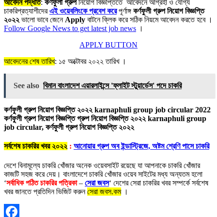
আবেদন পদ্ধতি
:
কর্ণফুলী গ্রুপ
নিয়োগ বিজ্ঞপ্তিতে আবেদনে আগ্রহী ও যোগ্য
চাকরিপ্রত্যাশীদের
এই ওয়েবলিংকে প্রবেশ করে
পূর্ণাঙ্গ
কর্ণফুলী গ্রুপ
নিয়োগ বিজ্ঞপ্তি
২০২২
ভালো ভাবে জেনে
Apply
বাটনে ক্লিক করে সঠিক নিয়মে আবেদন করতে হবে ।
Follow Google News to get latest job news
।
APPLY BUTTON
আবেদনের শেষ তারিখ
: ১৫ অক্টোবর ২০২২ তারিখ ।
See also
বিমান বাংলাদেশ এয়ারলাইন্সে 'ফ্লাইট স্টুয়ার্ডেস' পদে চাকরি
কর্ণফুলী গ্রুপ নিয়োগ বিজ্ঞপ্তি ২০২২ karnaphuli group job circular 2022
কর্ণফুলী গ্রুপ নিয়োগ বিজ্ঞপ্তি গ্রুপ নিয়োগ বিজ্ঞপ্তি ২০২২ karnaphuli group
job circular, কর্ণফুলী গ্রুপ নিয়োগ বিজ্ঞপ্তি ২০২২
সর্বশেষ চাকরির খবর ২০২২
:
আনোয়ার গ্রুপ অব ইন্ডাস্ট্রিজে, অষ্টম শ্রেণি পাসে চাকরি
দেশে বিনামূল্যে চাকরি খোঁজার অনেক ওয়েবসাইট রয়েছে যা আপনাকে চাকরি খোঁজার
কাজটি সহজ করে দেয়। বাংলাদেশে চাকরি খোঁজার ওয়েব সাইটের মধ্য অন্যতম হলো
‘
সর্বাধিক পঠিত চাকরির পত্রিকা
–
সেরা জবস
‘ দেশের সেরা চাকরির খবর সম্পর্কে সর্বশেষ
খবর জানতে প্রতিদিন ভিজিট করুন
সেরা জবস.কম
।