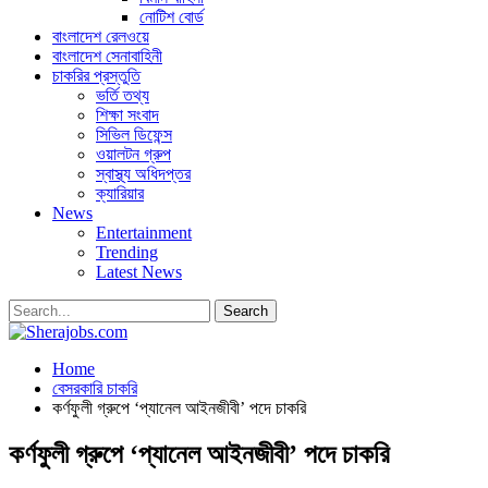
নোটিশ বোর্ড
বাংলাদেশ রেলওয়ে
বাংলাদেশ সেনাবাহিনী
চাকরির প্রস্তুতি
ভর্তি তথ্য
শিক্ষা সংবাদ
সিভিল ডিফেন্স
ওয়ালটন গ্রুপ
স্বাস্থ্য অধিদপ্তর
ক্যারিয়ার
News
Entertainment
Trending
Latest News
Home
বেসরকারি চাকরি
কর্ণফুলী গ্রুপে ‘প্যানেল আইনজীবী’ পদে চাকরি
কর্ণফুলী গ্রুপে ‘প্যানেল আইনজীবী’ পদে চাকরি