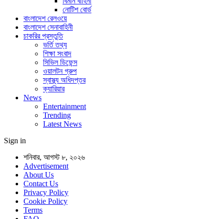
বিমান বাহিনী
নোটিশ বোর্ড
বাংলাদেশ রেলওয়ে
বাংলাদেশ সেনাবাহিনী
চাকরির প্রস্তুতি
ভর্তি তথ্য
শিক্ষা সংবাদ
সিভিল ডিফেন্স
ওয়ালটন গ্রুপ
স্বাস্থ্য অধিদপ্তর
ক্যারিয়ার
News
Entertainment
Trending
Latest News
Sign in
শনিবার, আগস্ট ৮, ২০২৬
Advertisement
About Us
Contact Us
Privacy Policy
Cookie Policy
Terms
FAQ