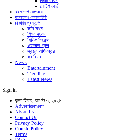
বিমান বাহিনী
নোটিশ বোর্ড
বাংলাদেশ রেলওয়ে
বাংলাদেশ সেনাবাহিনী
চাকরির প্রস্তুতি
ভর্তি তথ্য
শিক্ষা সংবাদ
সিভিল ডিফেন্স
ওয়ালটন গ্রুপ
স্বাস্থ্য অধিদপ্তর
ক্যারিয়ার
News
Entertainment
Trending
Latest News
Sign in
বৃহস্পতিবার, আগস্ট ৬, ২০২৬
Advertisement
About Us
Contact Us
Privacy Policy
Cookie Policy
Terms
FAQ