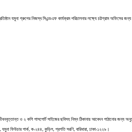
প্রতিষ্ঠান যমুনা গ্রুপের নিজস্ব সিএন্ডএফ কার্যক্রম পরিচালনার লক্ষ্যে চট্টগ্রাম অফিসের জন
জীবনবৃত্তান্ত ও ২ কপি পাসপাের্ট সাইজের ছবিসহ নিম্ন ঠিকানায় আবেদন পাঠানাের জন্য অন
য়, যমুনা ফিউচার পার্ক, ক-২৪৪, কুড়িল, প্রগতি সরণি, বারিধারা, ঢাকা-১২২৯।