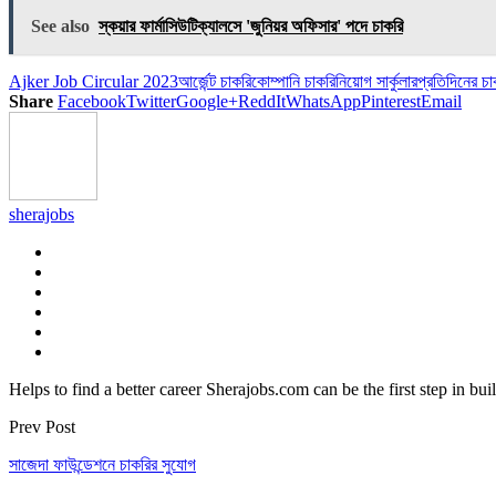
Link
Share
See also
স্কয়ার ফার্মাসিউটিক্যালসে 'জুনিয়র অফিসার' পদে চাকরি
Ajker Job Circular 2023
আর্জেন্ট চাকরি
কোম্পানি চাকরি
নিয়োগ সার্কুলার
প্রতিদিনের চ
Share
Facebook
Twitter
Google+
ReddIt
WhatsApp
Pinterest
Email
sherajobs
Helps to find a better career Sherajobs.com can be the first step in bu
Prev Post
সাজেদা ফাউন্ডেশনে চাকরির সুযোগ