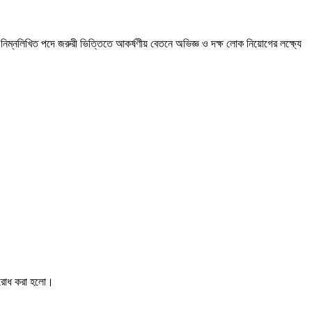
্য নিম্নলিখিত পদে জরুরী ভিত্তিতে আকর্ষণীয় বেতনে অভিজ্ঞ ও দক্ষ লােক নিয়ােগের লক্ষ্যে
ুরােধ করা হলাে।