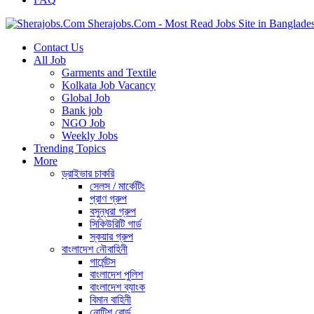
Sherajobs.Com - Most Read Jobs Site in Banglade
Contact Us
All Job
Garments and Textile
Kolkata Job Vacancy
Global Job
Bank job
NGO Job
Weekly Jobs
Trending Topics
More
ড্রাইভার চাকরি
সেলস / মার্কেটিং
প্রাণ গ্রুপ
বসুন্ধরা গ্রুপ
সিকিউরিটি গার্ড
স্কয়ার গ্রুপ
বাংলাদেশ নৌবাহিনী
গার্মেন্টস
বাংলাদেশ পুলিশ
বাংলাদেশ ব্যাংক
বিমান বাহিনী
নোটিশ বোর্ড