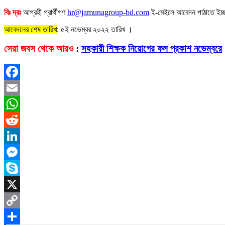
বিঃ দ্রঃ
আগ্রহী প্রার্থীগণ
hr@jamunagroup-bd.com
ই-মেইলে আবেদন পাঠাতে ইচ্ছ
আবেদনের শেষ তারিখ
: ৫ই নভেম্বর ২০২২ তারিখ ।
সেরা জবস থেকে আরও
:
সহকারী শিক্ষক নিয়োগের ফল প্রকাশ নভেম্বরে
Facebook
Email
WhatsApp
Reddit
LinkedIn
Messenger
Skype
X
Copy