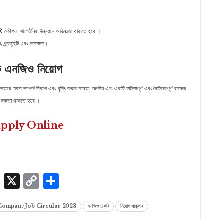
 কৌশল, সাংগঠনিক উন্নয়নে অভিজ্ঞতা থাকতে হবে ।
, গ্র্যাচুইটি এবং অন্যান্য।
এনজিও নিয়োগ
রে সফল সম্পর্ক বিকাশ এবং বৃদ্ধি করার ক্ষমতা, নমনীয় এবং একটি চাহিদাপূর্ণ এবং বৈচিত্রপূর্ণ কাজের
 দক্ষতা থাকতে হবে ।
pply Online
p
edIn
ssenger
Skype
X
Copy
Share
Link
 Company Job Circular 2023
এনজিও চাকরি
নিয়োগ সার্কুলার