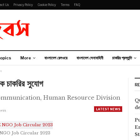
act Us
Privacy Policy
Cookie Policy
Terms
FAQ
opics
More
বাংলাদেশ রেলওয়ে
বাংলাদেশ সেনাবাহিনী
চাকরির প্রস্তুতি
োগ
যাকে চাকরির সুযোগ
R
ommunication, Human Resource Division
Qu
de
LATEST NEWS
 ২০২২
P
E
NGO Job Circular 2023
S