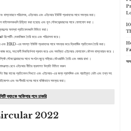
Pr
L
 বাস্তবায়নে পরিচালক, এইচআর এবং এইচআর ইউনিট প্রধানদের সাথে সমন্বয় করা।
 মূল মাইলফলকগুলি চিহ্নিত করা হয়েছে এবং মূল স্টেকহোল্ডারদের সাথে যোগাযোগ করা ।
1
প্রকল্পের অবস্থা প্রতিবেদনগুলি নিশ্চিত করা।
Th
ক্ট রিপোর্টিং মেকানিজম তৈরি করে এবং পরিচালনা করে।
H
এবং HRD-এর সমস্ত ইউনিট প্রধানদের সাথে সমন্বয় করে দ্বিবার্ষিক প্রতিবেদন তৈরি করা।
Fa
বে কাজ করে, সহযোগী দিকনির্দেশনা প্রদান করে এবং সমন্বিত এইচআর যোগাযোগ কৌশল বাস্তবায়ন করে ।
ট স্টেকহোল্ডারদের সাথে সংগঠন জুড়ে সক্রিয় নেটওয়ার্কিং তৈরি এবং বজায় রাখা ।
অসং
সামঞ্জস্য রেখে এইচআর নীতির ক্রমাগত উন্নতি নিশ্চিত করুন
কিত উচ্চ মানের প্রতিবেদন লিখতে এবং এইচআর-এর জন্য প্রাসঙ্গিক এবং যাচাইকৃত ডেটা এবং তথ্য সহ
লাইজেশন এবং অংশীদারি দলের সাথে ঘনিষ্ঠভাবে সমন্বয় করা।
| সিটি ব্যাংকে অফিসার পদে চাকরি
rcular 2022