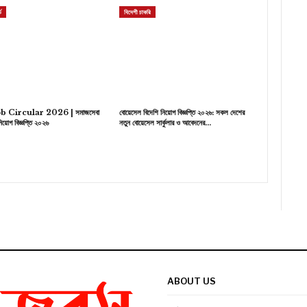
ড
বিদেশী চাকরি
b Circular 2026 | সমাজসেবা
বোয়েসেল বিদেশি নিয়োগ বিজ্ঞপ্তি ২০২৬: সকল দেশের
িয়োগ বিজ্ঞপ্তি ২০২৬
নতুন বোয়েসেল সার্কুলার ও আবেদনের…
ABOUT US