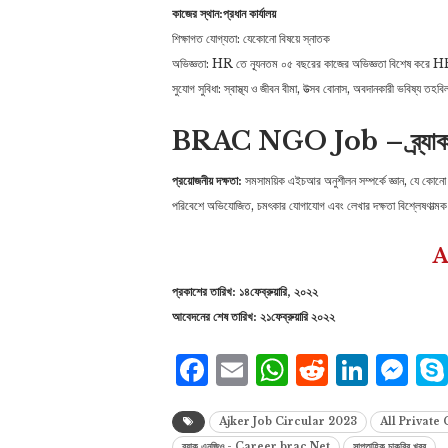
কাজের স্থান:প্রধান কার্যালয়
শিক্ষাগত যোগ্যতা: যেকোনো বিষয়ে স্নাতক
অভিজ্ঞতা: HR তে ন্যূনতম ০৫ বছরের কাজের অভিজ্ঞতা বিশেষ করে HR
সুযোগ সুবিধা: স্বাস্থ্য ও জীবন বীমা, উত্সব বোনাস, অবদানকারী ভবিষ্য তহবিল
BRAC NGO Job – ব্র্যাক 
প্রয়োজনীয় দক্ষতা:
সমসাময়িক এইচআর অনুশীলন সম্পর্কে জ্ঞান, যে কোনো স্ত
পরিবেশে অভিযোজিত, চমৎকার যোগাযোগ এবং লেখার দক্ষতা বিশ্লেষণাত্মক
A
প্রকাশের তারিখ: ১৪ফেব্রুয়ারি, ২০২২
আবেদনের শেষ তারিখ: ২১ফেব্রুয়ারি ২০২২
Facebook
Email
WhatsAp
Reddit
Link
Me
Ajker Job Circular 2023
All Private
ব্র্যাক এনজিও - Career.brac Net
সাপ্তাহিক চাকরির খবর