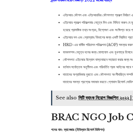
ব্র্যাক এনজিও নিয়োগ বিজ্ঞপ্তি 2022 কাজের দায়িত্ব
এইচআর কৌশল এবং এইচআরডির কৌশলগত প্রকল্প নির্ধারণ এবং
এইচআর প্রকল্প পরিকল্পনার নেতৃত্ব দিন এবং নিশ্চিত করুন যে
হয়েছে প্রাসঙ্গিক তথ্য সংগ্রহ, বিশ্লেষণ এবং সংক্ষিপ্ত করে 
এইচআর দল এবং প্রোগ্রাম/বিভাগের জন্য একটি নিয়মিত প্রজে
HRD-এর বার্ষিক পরিচালন পরিকল্পনা (AOP) সমন্বয় করুন 
মানবসম্পদ নেতৃত্ব দলের জন্য যোগাযোগ এবং মুখপাত্র হিসা
কৌশলগত এইচআর উদ্যোগ বাস্তবায়নে সহায়তা করার জন্য সংশ্লিষ্
বর্তমান সর্বোত্তম অনুশীলন এবং পরিবর্তিত শ্রম আইনের সাথে 
দাতাদের অগ্রাধিকার বুঝতে এবং কৌশলগত অংশীদারিত্ব সম্পর্
দাতাদের সমস্ত প্রশ্নের সমাধান করতে গ্লোবাল রিসোর্স মোবি
See also
সিটি ব্যাংক নিয়োগ বিজ্ঞপ্তি ২০২২ 
BRAC NGO Job Ci
পদের নাম: ম্যানেজার (হিউম্যান রিসোর্স ডিভিশন)