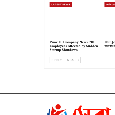
LATEST NEWS
নোটিশ বোর্
Pune IT Company News: 700
DSS Jo
Employees Affected by Sudden
অধিদপ্তর ন
Startup Shutdown
PREV
NEXT