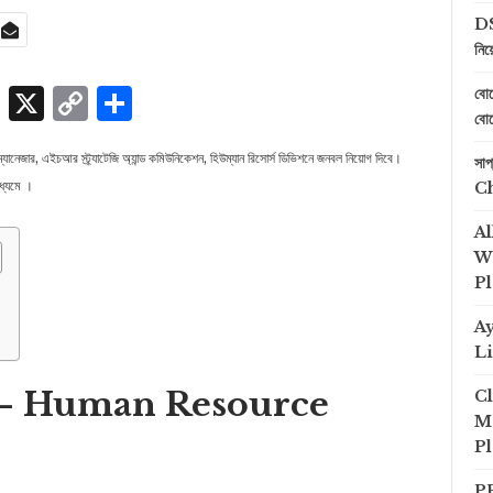
DS
নিয
p
edIn
ssenger
Skype
X
Copy
Share
বোয
বোয
Link
ক ম্যানেজার, এইচআর স্ট্র্যাটেজি অ্যান্ড কমিউনিকেশন, হিউম্যান রিসোর্স ডিভিশনে জনবল নিয়োগ দিবে।
সা
ধ্যমে ।
C
Al
We
Pl
A
Li
 ২০২২ – Human Resource
Cl
Me
Pl
PP