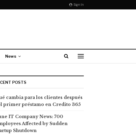
Sign In
News
ECENT POSTS
é cambia para los clientes después
l primer préstamo en Credito 365
une IT Company News: 700
mployees Affected by Sudden
tartup Shutdown