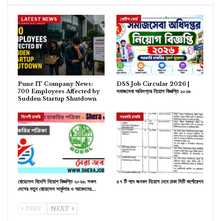
LATEST NEWS
নোটিশ বোর্ড
Pune IT Company News:
DSS Job Circular 2026 |
700 Employees Affected by
সমাজসেবা অধিদপ্তর নিয়োগ বিজ্ঞপ্তি ২০২৬
Sudden Startup Shutdown
বিদেশী চাকরি
সরকারি চাকরি
বোয়েসেল বিদেশি নিয়োগ বিজ্ঞপ্তি ২০২৬: সকল
৫৭ টি পদে জনবল নিয়োগ দেবে ঢাকা সিটি কর্পোরেশন
দেশের নতুন বোয়েসেল সার্কুলার ও আবেদনের…
PREV
NEXT