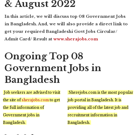
& August 2022
In this article, we will discuss top 08 Government Jobs
in Bangladesh. And, we will also provide a direct link to
get your required Bangladeshi Govt Jobs Circular/
Admit Card/ Result at
www.sherajobs.com
Ongoing Top 08
Government Jobs in
Bangladesh
Job seekers are advised to visit
Sherejobs.com is the most popular
the site of
sherajobs.com
to get
job portal in Bangladesh. It is
the full information of
providing all of the latest job and
Government jobs in
recruitment information in
Bangladesh.
Bangladesh.