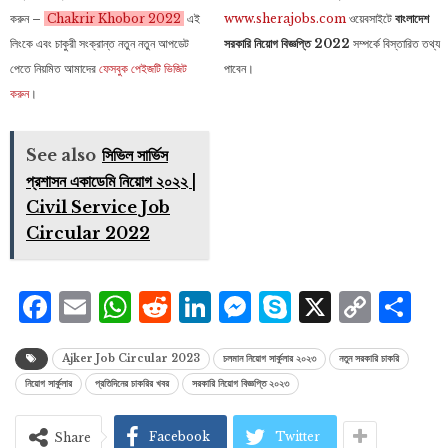
করুন –
Chakrir Khobor 2022
এই
www.sherajobs.com
ওয়েবসাইটে
বাংলাদেশ
লিংকে এবং চাকুরী সংক্রান্ত নতুন নতুন আপডেট
সরকারি নিয়োগ বিজ্ঞপ্তি 2022
সম্পর্কে বিস্তারিত তথ্য
পেতে নিয়মিত আমাদের
ফেসবুক পেইজটি ভিজিট
পাবেন।
করুন
।
See also
সিভিল সার্ভিস
প্রশাসন একাডেমি নিয়োগ ২০২২ |
Civil Service Job
Circular 2022
Facebook
Email
WhatsApp
Reddit
LinkedIn
Messenger
Skype
X
Cop
S
Lin
Ajker Job Circular 2023
চলমান নিয়োগ সার্কুলার ২০২৩
নতুন সরকারি চাকরি
নিয়োগ সার্কুলার
প্রতিদিনের চাকরির খবর
সরকারি নিয়োগ বিজ্ঞপ্তি ২০২৩
Facebook
Twitter
Share