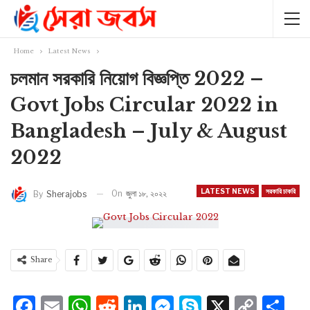
Home
Latest News
চলমান সরকারি নিয়োগ বিজ্ঞপ্তি 2022 –
Govt Jobs Circular 2022 in
Bangladesh – July & August
2022
LATEST NEWS
সরকারি চাকরি
On
জুলা ১৮, ২০২২
By
Sherajobs
Share
Facebook
Email
WhatsApp
Reddit
LinkedIn
Messenger
Skype
X
Cop
S