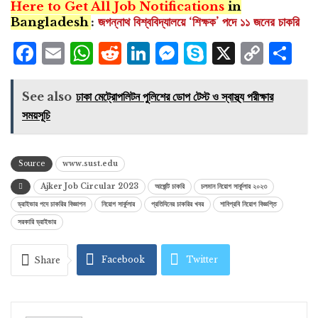
Here to Get All Job Notifications
in
Bangladesh
:
জগন্নাথ বিশ্ববিদ্যালয়ে ‘শিক্ষক’ পদে ১১ জনের চাকরি
Facebook
Email
WhatsApp
Reddit
LinkedIn
Messenger
Skype
X
Cop
S
Lin
See also
ঢাকা মেট্রোপলিটন পুলিশের ডোপ টেস্ট ও স্বাস্থ্য পরীক্ষার
সময়সূচি
Source
www.sust.edu
Ajker Job Circular 2023
আর্জেন্ট চাকরি
চলমান নিয়োগ সার্কুলার ২০২৩
ড্রাইভার পদে চাকরির বিজ্ঞাপন
নিয়োগ সার্কুলার
প্রতিদিনের চাকরির খবর
শাবিপ্রবি নিয়োগ বিজ্ঞপ্তি
সরকারি ড্রাইভার
Facebook
Twitter
Share
Google+
ReddIt