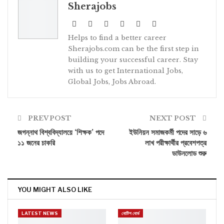
Sherajobs
WhatsApp
Pinterest
Email
Helps to find a better career
Sherajobs.com can be the first step in
building your successful career. Stay
with us to get International Jobs,
Global Jobs, Jobs Abroad.
PREV POST
NEXT POST
জগন্নাথ বিশ্ববিদ্যালয়ে ‘শিক্ষক’ পদে
ইউনিয়ন সমাজকর্মী পদের সাড়ে ৬
১১ জনের চাকরি
লাখ পরীক্ষার্থীর প্রবেশপত্র
ডাউনলোড শুরু
YOU MIGHT ALSO LIKE
LATEST NEWS
নোটিশ বোর্ড