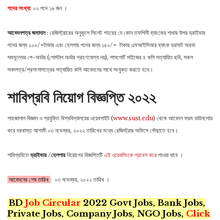
পদের সংখ্যা
: ০২ পদে ১৬ জন ।
আবেদনপত্র জমাদান
: রেজিস্ট্রারের অনুকূলে সিলেট শহরের যে কোন তফশিলী ব্যাংকের শাখার উপর ড্রাইভার
পদের জন্য ২০০/=টাকার এবং হেলপার পদের জন্য ১৫০/= টাকার এমআইসিআর ব্যাংক ড্রাফট অথবা
সমমূল্যের পে-অর্ডার (পােস্টাল অর্ডার গ্রহণযোগ্য নয়), পাসপোর্ট সাইজের ৪ কপি সত্যায়িত ছবি, সকল
সনদপত্র/প্রশংসাপত্রের সত্যায়িত কপি আবেদনের সাথে সংযুক্ত করতে হবে।
শাবিপ্রবি নিয়োগ বিজ্ঞপ্তি ২০২২
শাহজালাল বিজ্ঞান ও প্রযুক্তি বিশ্ববিদ্যালয়ের ওয়েবসাইট (
www.sust.edu
) থেকে আবেদন ফরম ডাউনলােড
করে দরখাস্ত আগামী ০৩ নভেম্বর, ২০২২ তারিখের মধ্যে রেজিস্ট্রার অফিসে পৌছাতে হবে।
শাবিপ্রবিতে
ড্রাইভার
/
হেলপার
নিয়োগের বিজ্ঞপ্তিটি
এই ওয়েবলিংকে প্রবেশ করে
পাওয়া যাবে ।
আবেদনের শেষ তারিখ
: ০৩ নভেম্বর, ২০২২ তারিখ ।
BD
Job Circular
2022 Govt Jobs, Bank Jobs,
Private Jobs, Company Jobs, NGO Jobs,
Click