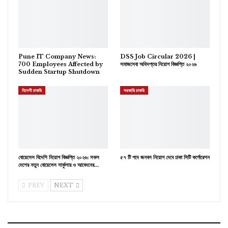
Pune IT Company News:
DSS Job Circular 2026 |
700 Employees Affected by
সমাজসেবা অধিদপ্তর নিয়োগ বিজ্ঞপ্তি ২০২৬
Sudden Startup Shutdown
বিদেশী চাকরি
সরকারি চাকরি
বোয়েসেল বিদেশি নিয়োগ বিজ্ঞপ্তি ২০২৬: সকল
৫৭ টি পদে জনবল নিয়োগ দেবে ঢাকা সিটি কর্পোরেশন
দেশের নতুন বোয়েসেল সার্কুলার ও আবেদনের…
PREV
NEXT