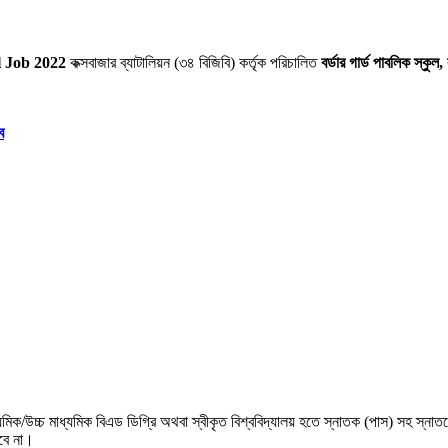
 Job 2022
কক্সবাজার ব্যাটালিয়ন (৩৪ বিজিবি) কর্তৃক পরিচালিত
বর্ডার গার্ড পাবলিক স্কুল,
ে
ধ্যমিক/উচ্চ মাধ্যমিক বিএড ডিগ্রি অথবা স্বীকৃত বিশ্ববিদ্যালয় হতে স্নাতক (পাস) সহ স্
হবে না।