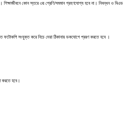
রি। শিক্ষাজীবনে কোন স্তরে ৩য় শ্রেণি/সমমান গ্রহণযােগ্য হবে না। নিবন্ধন ও বিএড
ায়িত ফটোকপি সংযুক্ত করে নিচে দেয়া ঠিকানায় ডকযোগে প্ররণ করতে হবে ।
েরণ করতে হবে।