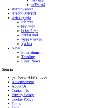
বিমান বাহিনী
নোটিশ বোর্ড
বাংলাদেশ রেলওয়ে
বাংলাদেশ সেনাবাহিনী
চাকরির প্রস্তুতি
ভর্তি তথ্য
শিক্ষা সংবাদ
সিভিল ডিফেন্স
ওয়ালটন গ্রুপ
স্বাস্থ্য অধিদপ্তর
ক্যারিয়ার
News
Entertainment
Trending
Latest News
Sign in
বৃহস্পতিবার, আগস্ট ৬, ২০২৬
Advertisement
About Us
Contact Us
Privacy Policy
Cookie Policy
Terms
FAQ