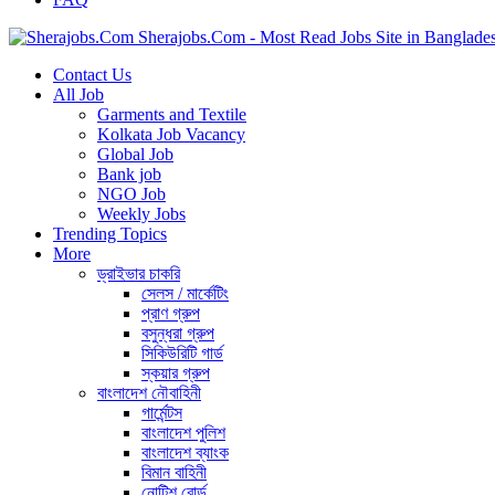
Sherajobs.Com - Most Read Jobs Site in Banglade
Contact Us
All Job
Garments and Textile
Kolkata Job Vacancy
Global Job
Bank job
NGO Job
Weekly Jobs
Trending Topics
More
ড্রাইভার চাকরি
সেলস / মার্কেটিং
প্রাণ গ্রুপ
বসুন্ধরা গ্রুপ
সিকিউরিটি গার্ড
স্কয়ার গ্রুপ
বাংলাদেশ নৌবাহিনী
গার্মেন্টস
বাংলাদেশ পুলিশ
বাংলাদেশ ব্যাংক
বিমান বাহিনী
নোটিশ বোর্ড