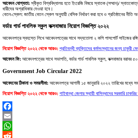
আবেদন যোগ্যতা:
স্বীকৃত বিশ্ববিদ্যালয় হতে ইংরেজি বিষয়ে স্নাতক (সম্মান)/ স্নাতকো
ধারীদের অগ্রাধিকার দেওয়া হবে।
বেতন-স্কেল: জাতীয় বেতন স্কেল অনুযায়ী বেসিক নির্ধারণ করা হবে ও প্রতিষ্ঠানের নীতি অন
বর্ডার গার্ড পাবলিক স্কুল কক্সবাজার নিয়োগ বিজ্ঞপ্তি ২০২২
আবেদনপত্র স্বহস্তে লিখে আবেদনপত্রের সাথে সদ্যতােলা ২ কপি পাসপাের্ট সাইজের রঙ্গ
নিয়োগ বিজ্ঞপ্তি ২০২২ থেকে আরও:
প্রতিবন্ধী ব্যক্তিদের কর্মসংস্থানের জন্য চাকুরী
আবেদন ফি:
আবেদনপত্রের সাথে সভাপতি, বর্ডার গার্ড পাবলিক স্কুল, কক্সবাজার বরাবর 
Government Job Circular 2022
আবেদনের ঠিকানা ও সময়সীমা:
আবেদনপত্র আগামী ১৫ জানুয়ারি ২০২২ তারিখের মধ্যে সভাপত
নিয়োগ বিজ্ঞপ্তি ২০২২ থেকে আরও:
গাইবান্ধা জেলার স্থায়ী বাসিন্ধাদের সরকারি চাকরির
Facebook
Email
WhatsApp