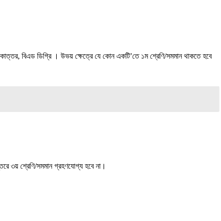
নাতকোত্তর, বিএড ডিগ্রি । উভয় ক্ষেত্রে যে কোন একটি’তে ১ম শ্রেণি/সমমান থাকতে হবে
স্তরে ৩য় শ্রেণি/সমমান গ্রহণযােগ্য হবে না।