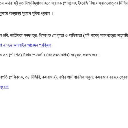
ত্তর অথবা স্বীকৃত বিশ্ববিদ্যালয় হতে স্নাতক (পাস) সহ ইংরেজি বিষয়ে স্নাতকোত্তর ডিগ্
ুসারে অন্যান্য সুযোগ সুবিধা প্রধান ।
িন ছবি, জাতীয়তা সনদপত্র, শিক্ষাগত যােগ্যতা ও অভিজ্ঞতা (যদি থাকে) সনদপত্রের সত্য
 মেলা ২০২২ অনলাইন আবেদন প্রক্রিয়া
৫০০.০০ (পাঁচশত) টাকার পে-অর্ডার (অফেরতযােগ্য) সংযুক্ত করতে হবে।
ি (পরিচালক, ৩৪ বিজিবি, কক্সবাজার), বর্ডার গার্ড পাবলিক স্কুল, কক্সবাজার বরাবরে প্র
 সুযোগ