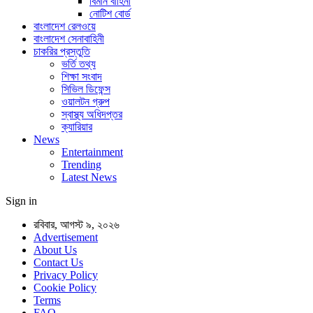
বিমান বাহিনী
নোটিশ বোর্ড
বাংলাদেশ রেলওয়ে
বাংলাদেশ সেনাবাহিনী
চাকরির প্রস্তুতি
ভর্তি তথ্য
শিক্ষা সংবাদ
সিভিল ডিফেন্স
ওয়ালটন গ্রুপ
স্বাস্থ্য অধিদপ্তর
ক্যারিয়ার
News
Entertainment
Trending
Latest News
Sign in
রবিবার, আগস্ট ৯, ২০২৬
Advertisement
About Us
Contact Us
Privacy Policy
Cookie Policy
Terms
FAQ