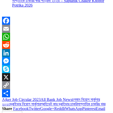
সাপ্তাহিক চাকরির খবর পত্রিকা ২০২৬ – Saptahik Chakrir Khobor
Potrika 2026
Facebook
Email
WhatsApp
Reddit
LinkedIn
Messenger
Skype
X
Copy
Ajker Job Circular 2023
All Bank Job News
চলমান নিয়োগ সার্কুলার
Link
Share
২০২৩
ড্রাইভার নিয়োগ সার্কুলার
প্রাইভেট কার ড্রাইভার চাকরি
সাপ্তাহিক চাকরির খবর
Share
Facebook
Twitter
Google+
ReddIt
WhatsApp
Pinterest
Email