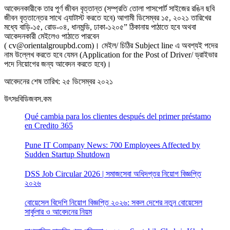
আবেদনকারীকে তার পূর্ণ জীবন বৃত্তান্ত (সম্প্রতি তোলা পাসপোর্ট সাইজের রঙিন ছবি
জীবন বৃত্তান্তের সাথে এ্যাটাস্ট করতে হবে) আগামী ডিসেম্বর ১৫, ২০২১ তারিখের
মধ্যে বাড়ি-১৫, রোড-০৪, ধানমন্ডি, ঢাকা-১২০৫” ঠিকানায় পাঠাতে হবে অথবা
আকেদনকারী মেইলেও পাঠাতে পারবেন
( cv@orientalgroupbd.com)। মেইল/ চিঠির Subject line এ অবশ্যই পদের
নাম উল্লেখ করতে হবে যেমন (Application for the Post of Driver/ ড্রাইভার
পদে নিয়োগের জন্য আবেদন করতে হবে)।
আবেদনের শেষ তারিখ: ২৫ ডিসেম্বর ২০২১
উৎসঃবিডিজবস.কম
Qué cambia para los clientes después del primer préstamo
en Credito 365
Pune IT Company News: 700 Employees Affected by
Sudden Startup Shutdown
DSS Job Circular 2026 | সমাজসেবা অধিদপ্তর নিয়োগ বিজ্ঞপ্তি
২০২৬
বোয়েসেল বিদেশি নিয়োগ বিজ্ঞপ্তি ২০২৬: সকল দেশের নতুন বোয়েসেল
সার্কুলার ও আবেদনের নিয়ম