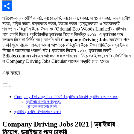
Copy
Link
Share
পরিবেশ-বান্ধব যৌগিক কাঠ, কাঠের বোর্ড, কাঠের নল, দরজা, সামনের দরজা, অভ্যন্তরীণ
দরজা, বাড়ির দরজা, রান্নাঘরের দরজা, টয়লেট দরজা প্রস্তুতকারক ও সরবরাহকারী
প্রতিষ্ঠান ওরিয়েন্টাল ইকো উড্স লিঃ (Oriental Eco Woods Limited) ড্রাইভার
পদে চাকরি দিবে। প্রতিষ্ঠানটির ড্রাইভার নিয়োগ বিজ্ঞপ্তি ২০২১ -এ ড্রাইভার পদে
কতজন নিবে তা নির্দিষ্ট নয়। আপনি যদি
Company Driving Jobs
ড্রাইভার পদে
চাকরি খুজে থাকেন তাহলে আমরা আপনাকে ওরিয়েন্টাল ইকো উড্স লিমিটেডের ড্রাইভার
নিয়োগে আবেদনের পরামর্শ দেই। ড্রাইভার নিয়োগ ২০২১, ড্রাইভার চাকরি
Bdjobs.com এর মাধ্যমে আবেদন করতে পারবেন। নিচে ড্রাইভিং, মোটর টেকনিশিয়ান
বা Company Driving Jobs Circular আবেদন পদ্ধতি দেয়া হয়েছে।
এক নজরে
Company Driving Jobs 2021 | ড্রাইভার নিয়োগ, ড্রাইভার পদে চাকরি
ড্রাইভার চাকরির দায়িত্বসমূহ
প্রাইভেট ড্রাইভার চাকরি
ড্রাইভিং, মোটর টেকনিশিয়ান চাকরি
Company Driving Jobs 2021 | ড্রাইভার
নিয়োগ, ড্রাইভার পদে চাকরি