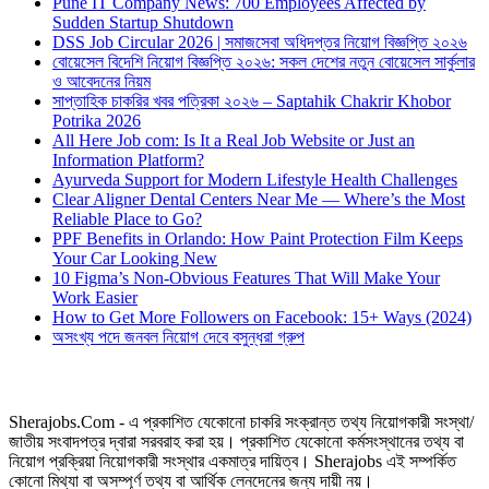
Pune IT Company News: 700 Employees Affected by
Sudden Startup Shutdown
DSS Job Circular 2026 | সমাজসেবা অধিদপ্তর নিয়োগ বিজ্ঞপ্তি ২০২৬
বোয়েসেল বিদেশি নিয়োগ বিজ্ঞপ্তি ২০২৬: সকল দেশের নতুন বোয়েসেল সার্কুলার
ও আবেদনের নিয়ম
সাপ্তাহিক চাকরির খবর পত্রিকা ২০২৬ – Saptahik Chakrir Khobor
Potrika 2026
All Here Job com: Is It a Real Job Website or Just an
Information Platform?
Ayurveda Support for Modern Lifestyle Health Challenges
Clear Aligner Dental Centers Near Me — Where’s the Most
Reliable Place to Go?
PPF Benefits in Orlando: How Paint Protection Film Keeps
Your Car Looking New
10 Figma’s Non-Obvious Features That Will Make Your
Work Easier
How to Get More Followers on Facebook: 15+ Ways (2024)
অসংখ্য পদে জনবল নিয়োগ দেবে বসুন্ধরা গ্রুপ
Sherajobs.Com - এ প্রকাশিত যেকোনো চাকরি সংক্রান্ত তথ্য নিয়োগকারী সংস্থা/
জাতীয় সংবাদপত্র দ্বারা সরবরাহ করা হয়। প্রকাশিত যেকোনো কর্মসংস্থানের তথ্য বা
নিয়োগ প্রক্রিয়া নিয়োগকারী সংস্থার একমাত্র দায়িত্ব। Sherajobs এই সম্পর্কিত
কোনো মিথ্যা বা অসম্পূর্ণ তথ্য বা আর্থিক লেনদেনের জন্য দায়ী নয়।