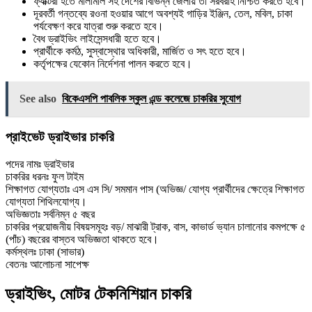
ফ্যাক্টরী হতে মালামাল সহ দেশের বিভিন্ন জেলায় তা সরবরাহ নিশ্চিত করতে হবে।
দূরবর্তী গন্তব্যে রওনা হওয়ার আগে অবশ্যই গাড়ির ইঞ্জিন, তেল, মবিল, চাকা
পর্যবেক্ষণ করে যাত্রা শুরু করতে হবে।
বৈধ ড্রাইভিং লাইসেন্সধারী হতে হবে।
প্রার্থীকে কর্মঠ, সুস্বাস্থোর অধিকারী, মার্জিত ও সৎ হতে হবে।
কর্তৃপক্ষের যেকোন নির্দেশনা পালন করতে হবে।
See also
বিকেএসপি পাবলিক স্কুল এন্ড কলেজে চাকরির সুযোগ
প্রাইভেট ড্রাইভার চাকরি
পদের নামঃ ড্রাইভার
চাকরির ধরনঃ ফুল টাইম
শিক্ষাগত যোগ্যতাঃ এস এস সি/ সমমান পাস (অভিজ্ঞ/ যোগ্য প্রার্থীদের ক্ষেত্রে শিক্ষাগত
যোগ্যতা শিথিলযোগ্য।
অভিজ্ঞতাঃ সর্বনিম্ন ৫ বছর
চাকরির প্রয়োজনীয় বিষয়সমূহঃ বড়/ মাঝারী ট্রাক, বাস, কাভার্ড ভ্যান চালানোর কমপক্ষে ৫
(পাঁচ) বছরের বাস্তব অভিজ্ঞতা থাকতে হবে।
কর্মস্থলঃ ঢাকা (সাভার)
বেতনঃ আলোচনা সাপেক্ষ
ড্রাইভিং, মোটর টেকনিশিয়ান চাকরি