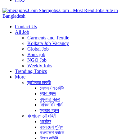
Sherajobs.Com - Most Read Jobs Site in
Bangladesh
Contact Us
All Job
Garments and Textile
Kolkata Job Vacancy
Global Job
Bank job
NGO Job
Weekly Jobs
Trending Topics
More
ড্রাইভার চাকরি
সেলস / মার্কেটিং
প্রাণ গ্রুপ
বসুন্ধরা গ্রুপ
সিকিউরিটি গার্ড
স্কয়ার গ্রুপ
বাংলাদেশ নৌবাহিনী
গার্মেন্টস
বাংলাদেশ পুলিশ
বাংলাদেশ ব্যাংক
বিমান বাহিনী