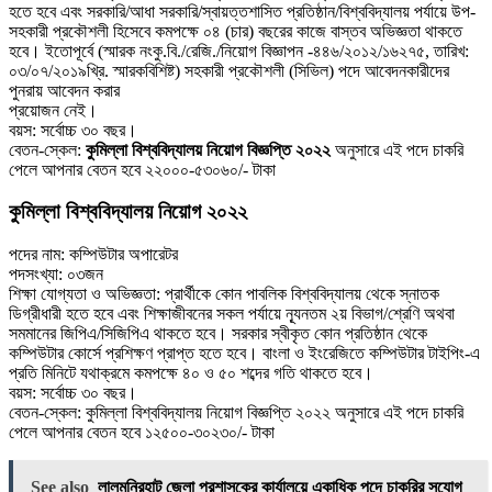
হতে হবে এবং সরকারি/আধা সরকারি/স্বায়ত্তশাসিত প্রতিষ্ঠান/বিশ্ববিদ্যালয় পর্যায়ে উপ-
সহকারী প্রকৌশলী হিসেবে কমপক্ষে ০৪ (চার) বছরের কাজে বাস্তব অভিজ্ঞতা থাকতে
হবে। ইতােপূর্বে (স্মারক নংকু.বি./রেজি./নিয়ােগ বিজ্ঞাপন -৪৪৬/২০১২/১৬২৭৫, তারিখ:
০৩/০৭/২০১৯খ্রি. স্মারকবিশিষ্ট) সহকারী প্রকৌশলী (সিভিল) পদে আবেদনকারীদের
পুনরায় আবেদন করার
প্রয়ােজন নেই।
বয়স: সর্বোচ্চ ৩০ বছর।
বেতন-স্কেল:
কুমিল্লা বিশ্ববিদ্যালয় নিয়োগ বিজ্ঞপ্তি ২০২২
অনুসারে এই পদে চাকরি
পেলে আপনার বেতন হবে ২২০০০-৫৩০৬০/- টাকা
কুমিল্লা বিশ্ববিদ্যালয় নিয়োগ ২০২২
পদের নাম: কম্পিউটার অপারেটর
পদসংখ্যা: ০৩জন
শিক্ষা যোগ্যতা ও অভিজ্ঞতা: প্রার্থীকে কোন পাবলিক বিশ্ববিদ্যালয় থেকে স্নাতক
ডিগ্রীধারী হতে হবে এবং শিক্ষাজীবনের সকল পর্যায়ে ন্যূনতম ২য় বিভাগ/শ্রেণি অথবা
সমমানের জিপিএ/সিজিপিএ থাকতে হবে। সরকার স্বীকৃত কোন প্রতিষ্ঠান থেকে
কম্পিউটার কোর্সে প্রশিক্ষণ প্রাপ্ত হতে হবে। বাংলা ও ইংরেজিতে কম্পিউটার টাইপিং-এ
প্রতি মিনিটে যথাক্রমে কমপক্ষে ৪০ ও ৫০ শব্দের গতি থাকতে হবে।
বয়স: সর্বোচ্চ ৩০ বছর।
বেতন-স্কেল: কুমিল্লা বিশ্ববিদ্যালয় নিয়োগ বিজ্ঞপ্তি ২০২২ অনুসারে এই পদে চাকরি
পেলে আপনার বেতন হবে ১২৫০০-৩০২৩০/- টাকা
See also
লালমনিরহাট জেলা প্রশাসকের কার্যালয়ে একাধিক পদে চাকরির সুযোগ