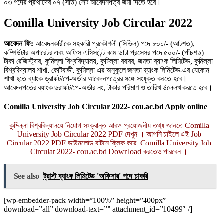
০৩ পদের প্রার্থীদের ০৭ (সাত) সেট আবেদনপত্র জমা দিতে হবে।
Comilla University Job Circular 2022
আবেদন ফি:
আবেদনকারীকে সহকারী প্রকৌশলী (সিভিল) পদে ৮০০/- (আটশত),
কম্পিউটার অপারেটর এবং অফিস এসিসটেন্ট কাম ডাটা প্রসেসর পদে ৫০০/- (পাঁচশত)
টাকা রেজিস্ট্রার, কুমিল্লা বিশ্ববিদ্যালয়, কুমিল্লা বরাবর, জনতা ব্যাংক লিমিটেড, কুমিল্লা
বিশ্ববিদ্যালয় শাখা, কোটবাড়ী, কুমিল্লা এর অনুকূলে জনতা ব্যাংক লিমিটেড-এর যেকোন
শাখা হতে ব্যাংক ড্রাফট/পে-অর্ডার আবেদনপত্রের সঙ্গে সংযুক্ত করতে হবে।
আবেদনপত্রে ব্যাংক ড্রাফট/পে-অর্ডার নং, টাকার পরিমাণ ও তারিখ উল্লেখ করতে হবে।
Comilla University Job Circular 2022- cou.ac.bd Apply online
কুমিল্লা বিশ্ববিদ্যালয়ে নিয়োগ সংক্রান্ত আরও প্রয়োজনীয় তথ্য জানতে Comilla
University Job Circular 2022 PDF দেখুন । আপনি চাইলে এই Job
Circular 2022 PDF ডাউনলোড বাটনে ক্লিক করে Comilla University Job
Circular 2022- cou.ac.bd Download করতেও পারবেন ।
See also
ট্রাস্ট ব্যাংক লিমিটেড 'অফিসার' পদে চাকরি
[wp-embedder-pack width=”100%” height=”400px”
download=”all” download-text=”” attachment_id=”10499″ /]