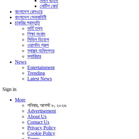
বিমান বাহিনী
নোটিশ বোর্ড
বাংলাদেশ রেলওয়ে
বাংলাদেশ সেনাবাহিনী
চাকরির প্রস্তুতি
ভর্তি তথ্য
শিক্ষা সংবাদ
সিভিল ডিফেন্স
ওয়ালটন গ্রুপ
স্বাস্থ্য অধিদপ্তর
ক্যারিয়ার
News
Entertainment
Trending
Latest News
Sign in
More
শনিবার, আগস্ট ৮, ২০২৬
Advertisement
About Us
Contact Us
Privacy Policy
Cookie Policy
Terms