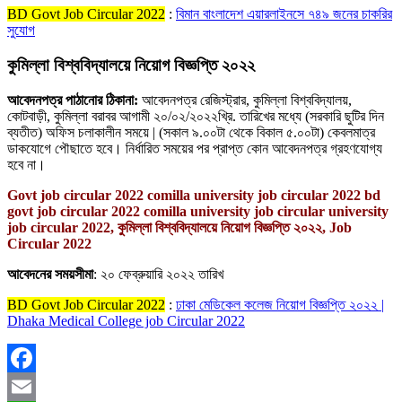
BD Govt Job Circular 2022
:
বিমান বাংলাদেশ এয়ারলাইনসে ৭৪৯ জনের চাকরির
সুযােগ
কুমিল্লা বিশ্ববিদ্যালয়ে নিয়োগ বিজ্ঞপ্তি ২০২২
আবেদনপত্র পাঠানোর ঠিকানা:
আবেদনপত্র রেজিস্ট্রার, কুমিল্লা বিশ্ববিদ্যালয়,
কোটবাড়ী, কুমিল্লা বরাবর আগামী ২০/০২/২০২২খ্রি. তারিখের মধ্যে (সরকারি ছুটির দিন
ব্যতীত) অফিস চলাকালীন সময়ে | (সকাল ৯.০০টা থেকে বিকাল ৫.০০টা) কেবলমাত্র
ডাকযােগে পৌছাতে হবে। নির্ধারিত সময়ের পর প্রাপ্ত কোন আবেদনপত্র গ্রহণযােগ্য
হবে না।
Govt job circular 2022 comilla university job circular 2022 bd
govt job circular 2022 comilla university job circular university
job circular 2022, কুমিল্লা বিশ্ববিদ্যালয়ে নিয়োগ বিজ্ঞপ্তি ২০২২, Job
Circular 2022
আবেদনের সময়সীমা
: ২০ ফেব্রুয়ারি ২০২২ তারিখ
BD Govt Job Circular 2022
:
ঢাকা মেডিকেল কলেজ নিয়োগ বিজ্ঞপ্তি ২০২২ |
Dhaka Medical College job Circular 2022
Facebook