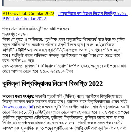
BD Govt Job Circular 2022
:
পেট্রোলিয়াম কর্পোরেশন নিয়োগ বিজ্ঞপ্তি ২০২২ |
BPC Job Circular 2022
পদের নাম: অফিস এসিসটেন্ট কম ডাটা প্রসেসর
পদসংখ্যা: ০১জন
শিক্ষা যোগ্যতা ও অভিজ্ঞতা: প্রার্থীকে কোন অনুমােদিত শিক্ষাবাের্ড হতে উচ্চ মাধ্যমিক
স্কুল সার্টিফিকেট বা সমমানের পরীক্ষায় উত্তীর্ণ হতে হবে। বাংলা ও ইংরেজিতে
কম্পিউটার টাইপিং-এ যথাক্রমে প্রতিমিনিটে কমপক্ষে ৩০ ও ৪০ শব্দের গতি থাকতে
হবে। সংশ্লিষ্ট কাজে অভিজ্ঞতা সম্পন্ন প্রার্থীদেরকে অগ্রাধিকার দেয়া যেতে পারে।
বয়স: সর্বোচ্চ ৩০ বছর
বেতন-স্কেল: কুমিল্লা বিশ্ববিদ্যালয় নিয়োগ বিজ্ঞপ্তি ২০২২ অনুসারে এই পদে চাকরি
পেলে আপনার বেতন হবে ৯৩০০-২২৪৯০/- টাকা
কুমিল্লা বিশ্ববিদ্যালয় নিয়োগ বিজ্ঞপ্তি 2022
আবেদন ফরম সংগ্রহ:
সহকারী প্রকৌশলী (সিভিল) পদের প্রার্থীদের বিশ্ববিদ্যালয়ের
নিজস্ব আবেদন ফরমে আবেদন করতে হবে। আবেদন ফরম বিশ্ববিদ্যালয়ের ওয়েব সাইট
(
www.cou.ac.bd
) থেকে অথবা ছুটির দিন ব্যতীত অফিস চলাকালীন (সকাল-৯.০০ টা
থেকে বিকাল-৫.০০টা) রেজিস্ট্রার দপ্তর থেকে সংগ্রহ করতে হবে । ০২ এবং ০৩ পদের
পূর্ণজীবন বৃত্তান্তসহ রেজিস্ট্রার, কুমিল্লা বিশ্ববিদ্যালয়, কুমিল্লা বরাবর সাদা কাগজে
লিখিত আবেদনপত্রের মাধ্যমে আবেদন করতে হবে। প্রার্থীদেরকে সকল প্রয়ােজনীয়
কাগজপত্রসহ ক্রমিক নং ০১ পদের প্রার্থীদের ০৮ (আট) সেট এবং ক্রমিক নং ০২ এবং