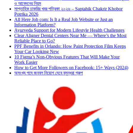
ও আবেদনের নিয়ম
সাপ্তাহিক চাকরির খবর পত্রিকা ২০২৬ – Saptahik Chakrir Khobor
Potrika 2026
All Here Job com: Is It a Real Job Website or Just an
Information Platform?
Ayurveda Support for Modern Lifestyle Health Challenges
Clear Aligner Dental Centers Near Me — Where’s the Most
Reliable Place to Go?
PPF Benefits in Orlando: How Paint Protection Film Keeps
Your Car Looking New
10 Figma’s Non-Obvious Features That Will Make Your
Work Easier
How to Get More Followers on Facebook: 15+ Ways (2024)
অসংখ্য পদে জনবল নিয়োগ দেবে বসুন্ধরা গ্রুপ