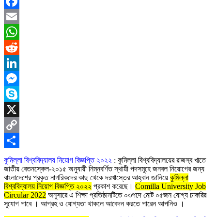
Facebook
Email
WhatsApp
Reddit
LinkedIn
Messenger
Skype
X
Copy
Link
Share
কুমিল্লা বিশ্ববিদ্যালয় নিয়োগ বিজ্ঞপ্তি ২০২২
: কুমিল্লা বিশ্ববিদ্যালয়ের রাজস্ব খাতে
জাতীয় বেতনস্কেল-২০১৫ অনুযায়ী নিম্নবর্ণিত স্থায়ী পদসমূহে জনবল নিয়ােগের জন্য
বাংলাদেশের প্রকৃত নাগরিকদের কাছ থেকে দরখাস্তের আহ্বান জানিয়ে
কুমিল্লা
বিশ্ববিদ্যালয় নিয়োগ বিজ্ঞপ্তি ২০২২
প্রকাশ করেছে।
Comilla University Job
Circular 2022
অনুসারে এ শিক্ষা প্রতিষ্ঠানটিতে ০৩পদে মোট ০৫জন যোগ্য চাকরির
সুযোগ পাবে । আগ্রহ ও যোগ্যতা থাকলে আবেদন করতে পারেন আপনিও ।