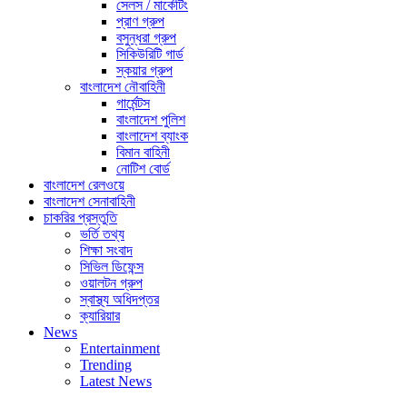
সেলস / মার্কেটিং
প্রাণ গ্রুপ
বসুন্ধরা গ্রুপ
সিকিউরিটি গার্ড
স্কয়ার গ্রুপ
বাংলাদেশ নৌবাহিনী
গার্মেন্টস
বাংলাদেশ পুলিশ
বাংলাদেশ ব্যাংক
বিমান বাহিনী
নোটিশ বোর্ড
বাংলাদেশ রেলওয়ে
বাংলাদেশ সেনাবাহিনী
চাকরির প্রস্তুতি
ভর্তি তথ্য
শিক্ষা সংবাদ
সিভিল ডিফেন্স
ওয়ালটন গ্রুপ
স্বাস্থ্য অধিদপ্তর
ক্যারিয়ার
News
Entertainment
Trending
Latest News