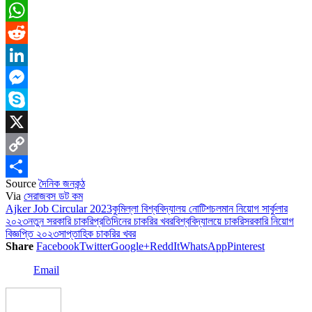
Email
WhatsApp
Reddit
LinkedIn
Messenger
Skype
X
Copy
Source
দৈনিক জনকন্ঠ
Link
Share
Via
সেরাজবস ডট কম
Ajker Job Circular 2023
কুমিল্লা বিশ্ববিদ্যালয় নোটিশ
চলমান নিয়োগ সার্কুলার
২০২৩
নতুন সরকারি চাকরি
প্রতিদিনের চাকরির খবর
বিশ্ববিদ্যালয়ে চাকরি
সরকারি নিয়োগ
বিজ্ঞপ্তি ২০২৩
সাপ্তাহিক চাকরির খবর
Share
Facebook
Twitter
Google+
ReddIt
WhatsApp
Pinterest
Email