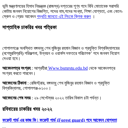
ভূমি মন্ত্রণালয়ের হিসাব নিয়ন্ত্রক (রাজস্ব) দপ্তরের শূণ্য পদে বিধি মােতাবেক সরাসরি
কোটায় জনবল নিয়ােগের বিজ্ঞপ্তি, পদের নাম,পদের সংখ্যা, শিক্ষা যােগ্যতা, এবং বেতন-
স্কেল ও গ্রেড আবেদন
পদ্ধতি জানতে এই লিংকে ক্লিক করুন
।
সাপ্তাহিক চাকরির খবর পত্রিকা
গােপালগঞ্জে অবস্থিত বঙ্গবন্ধু শেখ মুজিবুর রহমান বিজ্ঞান ও প্রযুক্তি বিশ্ববিদ্যালয়ের
(বশেমুরবিপ্রবি) পরিকল্পনা, উন্নয়ন ও ওয়ার্কস দফতরে পরিচালক’ পদে জনবল নিয়ােগ
দেওয়া হবে।
আবেদনপত্র সংগ্রহ
: আগ্রহীরা
Www.bsmrstu.edu.bd
থেকে আবেদনপত্র
সংগ্রহ করতে পারবেন।
আবেদনের ঠিকানা
: রেজিস্ট্রার, বঙ্গবন্ধু শেখ মুজিবুর রহমান বিজ্ঞান ও প্রযুক্তি
বিশ্ববিদ্যালয়, গােপালগঞ্জ-৮১০০।
আবেদনের শেষ সময়
: ২৯ সেপ্টেম্বর ২০২২ তারিখ বিকাল ৪টা পর্যন্ত।
রবিবারের চাকরির খবর ২০২২
ফরেস্ট গার্ড এর কাজ কি | ফরেস্ট গার্ড (Forest guard) পদে আবেদন যোগ্যতা