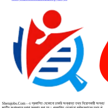
Sherajobs.Com - এ প্রকাশিত যেকোনো চাকরি সংক্রান্ত তথ্য নিয়োগকারী সংস্থা/
জাতীয় সংবাদপত্র দ্বারা সরবরাহ করা হয়। প্রকাশিত যেকোনো কর্মসংস্থানের তথ্য বা