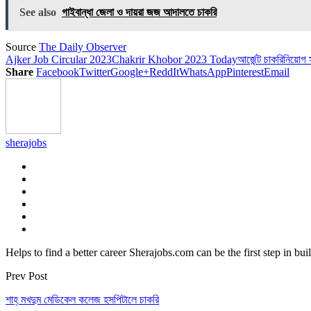
Link
Share
See also
গাইবান্ধা জেলা ও দায়রা জজ আদালতে চাকরি
Source
The Daily Observer
Ajker Job Circular 2023
Chakrir Khobor 2023 Today
আর্জেন্ট চাকরি
নিয়োগ সা
Share
Facebook
Twitter
Google+
ReddIt
WhatsApp
Pinterest
Email
sherajobs
Helps to find a better career Sherajobs.com can be the first step in bu
Prev Post
শাহ্ মখদুম মেডিকেল কলেজ হসপিটালে চাকরি