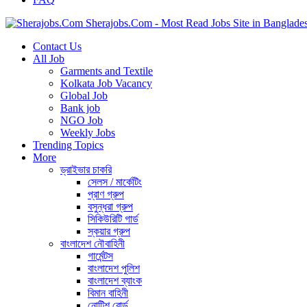
Sherajobs.Com - Most Read Jobs Site in Banglade
Contact Us
All Job
Garments and Textile
Kolkata Job Vacancy
Global Job
Bank job
NGO Job
Weekly Jobs
Trending Topics
More
ড্রাইভার চাকরি
সেলস / মার্কেটিং
প্রাণ গ্রুপ
বসুন্ধরা গ্রুপ
সিকিউরিটি গার্ড
স্কয়ার গ্রুপ
বাংলাদেশ নৌবাহিনী
গার্মেন্টস
বাংলাদেশ পুলিশ
বাংলাদেশ ব্যাংক
বিমান বাহিনী
নোটিশ বোর্ড