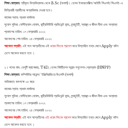
শিক্ষা যোগ্যতা:
স্বীকৃত বিশ্ববিদ্যালয় থেকে B.Sc (অনার্স)। হেলথ ইনফরমেটিক্স/আইটি/সিএসই/সিএসই-এ
ডিগ্রিধারী প্রার্থীদের অগ্রাধিকার দেওয়া হবে।
কাজের স্থান: প্রধান কার্যালয়
সুযোগ সুবিধা: ফেস্টিভ্যাল বোনাস, কন্ট্রিবিউটরি প্রভিডেন্ট ফান্ড, গ্র্যাচুইটি, স্বাস্থ্য ও জীবন বীমা এবং অন্যান্য
প্রকাশের তারিখ: ১৭ ফেব্রুয়ারি ২০২২
আবেদনের শেষ তারিখ: ২৪ ফেব্রুয়ারি ২০২২
আবেদন পদ্ধতি:
এই পদে আগ্রহীদের এই
ওয়েব লিংকে প্রবেশ
করে বিস্তারিত তথ্য জেনে Apply বাটন
চেপে আবেদন করতে হবে ।
২। পদের নাম: ডেপুটি ম্যানেজার, T4D, হেলথ নিউট্রিশন অ্যান্ড পপুলেশন প্রোগ্রাম (HNPP)
শিক্ষা যোগ্যতা
: কম্পিউটার সায়েন্স/ ইঞ্জিনিয়ারিংয়ে বিএসসি (অনার্স)
অভিজ্ঞতা: কমপক্ষে ০৫ বছর
কাজের স্থান: প্রধান কার্যালয়
সুযোগ সুবিধা: ফেস্টিভ্যাল বোনাস, কন্ট্রিবিউটরি প্রভিডেন্ট ফান্ড, গ্র্যাচুইটি, স্বাস্থ্য ও জীবন বীমা এবং অন্যান্য
প্রকাশের তারিখ: ১৭ ফেব্রুয়ারি ২০২২
আবেদনের শেষ তারিখ: ২৪ ফেব্রুয়ারি ২০২২
আবেদন পদ্ধতি
: এই পদে আগ্রহীদের
এই ওয়েব লিংকে প্রবেশ
করে বিস্তারিত তথ্য জেনে Apply বাটন
চেপে আবেদন করতে হবে ।