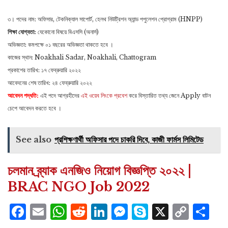
৩। পদের নাম: অফিসার, টেকনিক্যাল সাপোর্ট, হেলথ নিউট্রিশন অ্যান্ড পপুলেশন প্রোগ্রাম (HNPP)
শিক্ষা যোগ্যতা:
যেকোনো বিষয়ে বিএসসি (অনার্স)
অভিজ্ঞতা: কমপক্ষে ০১ বছরের অভিজ্ঞতা থাকতে হবে ।
কাজের স্থান: Noakhali Sadar, Noakhali, Chattogram
প্রকাশের তারিখ: ১৭ ফেব্রুয়ারি ২০২২
আবেদনের শেষ তারিখ: ২৪ ফেব্রুয়ারি ২০২২
আবেদন পদ্ধতি:
এই পদে আগ্রহীদের
এই ওয়েব লিংকে প্রবেশ
করে বিস্তারিত তথ্য জেনে Apply বাটন
চেপে আবেদন করতে হবে ।
See also
প্রশিক্ষণার্থী অফিসার পদে চাকরি দিবে, কাজী ফার্মস লিমিটেড
চলমান ব্র্যাক এনজিও নিয়োগ বিজ্ঞপ্তি ২০২২ |
BRAC NGO Job 2022
Facebook
Email
WhatsApp
Reddit
LinkedIn
Messenger
Skype
X
Cop
S