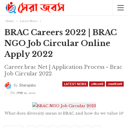
Home
Latest News
BRAC Careers 2022 | BRAC
NGO Job Circular Online
Apply 2022
Career.brac Net | Application Process - Brac
Job Circular 2022
LATEST NEWS
এনজিও চাকরি
বেসরকারি চাকরি
By
Sherajobs
On
ফেব্রু ১৮, ২০২২
What does diversity mean at BRAC and how do we value it?