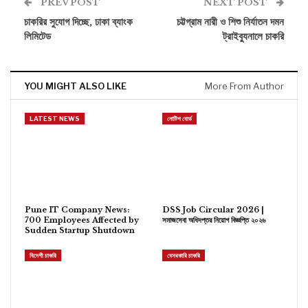
PREV POST
NEXT POST
চাকরির সুযোগ দিচ্ছে, ঢাকা ব্যাংক
চট্টগ্রাম নারী ও শিশু নির্যাতন দমন
লিমিটেড
ট্রাইব্যুনালে চাকরি
YOU MIGHT ALSO LIKE
More From Author
LATEST NEWS
নোটিশ বোর্ড
Pune IT Company News:
DSS Job Circular 2026 |
700 Employees Affected by
সমাজসেবা অধিদপ্তর নিয়োগ বিজ্ঞপ্তি ২০২৬
Sudden Startup Shutdown
বিদেশী চাকরি
বেসরকারি চাকরি