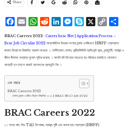
Share
Facebook
Email
WhatsApp
Reddit
LinkedIn
Messenger
Skype
X
Cop
S
Lin
BRAC Careers 2022
:
Career.brac Net | Application Process –
Brac Job Circular 2022
আন্তর্জাতিক উন্নয়ন সংস্থা ব্র্যাক এনজিওতে HNPP প্রোগ্রামে
জনবল নিয়োগের বিজ্ঞপ্তি প্রকাশ করেছে । ফেস্টিভ্যাল বোনাস, কন্ট্রিবিউটরি প্রভিডেন্ট ফান্ড, গ্র্যাচুইটি, স্বাস্থ্য ও
জীবন বীমাসহ অন্যান্য সুযোগ সুবিধা রয়েছে । আপনি যদি বিশ্বের সবচেয়ে বড় পরিবারে চাকরিতে যোগদানে
আগ্রহী হন তাহলে আজই আবেদনের প্রস্তুতি নিন ।
এক নজরে
BRAC Careers 2022
চলমান ব্র্যাক এনজিও নিয়োগ বিজ্ঞপ্তি ২০২২ | BRAC NGO Job 2022
BRAC Careers 2022
১। পদের নাম: লিড T4D বিশেষজ্ঞ, স্বাস্থ্য পুষ্টি এবং জনসংখ্যা প্রোগ্রাম (HNPP)