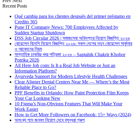
Prev
Next
Recent Posts
Qué cambia para los clientes después del primer préstamo en
Credito 365
Pune IT Company News: 700 Employees Affected by
Sudden Startup Shutdown
DSS Job Circular 2026 | সমাজসেবা অধিদপ্তর নিয়োগ বিজ্ঞপ্তি ২০২৬
বোয়েসেল বিদেশি নিয়োগ বিজ্ঞপ্তি ২০২৬: সকল দেশের নতুন বোয়েসেল সার্কুলার
ও আবেদনের নিয়ম
সাপ্তাহিক চাকরির খবর পত্রিকা ২০২৬ – Saptahik Chakrir Khobor
Potrika 2026
All Here Job com: Is It a Real Job Website or Just an
Information Platform?
Ayurveda Support for Modern Lifestyle Health Challenges
Clear Aligner Dental Centers Near Me — Where’s the Most
Reliable Place to Go?
PPF Benefits in Orlando: How Paint Protection Film Keeps
Your Car Looking New
10 Figma’s Non-Obvious Features That Will Make Your
Work Easier
How to Get More Followers on Facebook: 15+ Ways (2024)
অসংখ্য পদে জনবল নিয়োগ দেবে বসুন্ধরা গ্রুপ