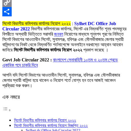
X
Copy
Link
Share
সিলেট বিভাগীয় কমিশনার কার্যালয় নিয়োগ ২০২২
:
Sylhet DC Office Job
Circular 2022
বিভাগীয় কমিশনারের কার্যালয়, সিলেট এর নিম্নবর্ণিত শূন্য পদসমূহের
বিপরীতে অস্থায়ী ভিত্তিতে সরাসরি
জনবল
নিয়ােগের মাধ্যমে শূন্যপদ পূরণের নিমিত্ত
সিলেট বিভাগের আওতাধীন সিলেট, সুনামগঞ্জ, হবিগঞ্জ এবং মৌলভীবাজার জেলার স্থায়ী
বাসিন্দাগণের নিকট থেকে নিম্নবর্ণিত শর্তসাপেক্ষে অনলাইনে দরখাস্তে আহ্বান আহবান
জানিয়ে
সিলেট বিভাগীয় কমিশনার কার্যালয় নিয়োগ ২০২২
প্রকাশ করেছে ।
Govt Job Circular 2022 :
বাংলাদেশ সেনাবাহিনী ১০তম ও ২০তম গ্রেডে
একাধিক পদে চাকরি দিবে
আপনি যদি সিলেট বিভাগের আওতাধীন সিলেট, সুনামগঞ্জ, হবিগঞ্জ এবং মৌলভীবাজার
জেলার স্থায়ী বাসিন্দা হয়ে থাকেন ও নিয়োগ শর্তে যোগ্য হন তবে আজই আবেদন
প্রক্রিয়া শুরু করুন।
এক নজরে
সিলেট বিভাগীয় কমিশনার কার্যালয় নিয়োগ ২০২২
সিলেট বিভাগীয় কমিশনার কার্যালয় নিয়োগ বিজ্ঞপ্তি ২০২২
Sylhet dc Office Job Circular 2022