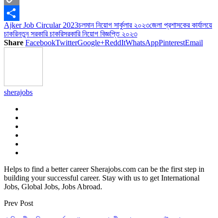
Copy
Ajker Job Circular 2023
চলমান নিয়োগ সার্কুলার ২০২৩
জেলা প্রশাসকের কার্যালয়ে
Link
Share
চাকরি
নতুন সরকারি চাকরি
সরকারি নিয়োগ বিজ্ঞপ্তি ২০২৩
Share
Facebook
Twitter
Google+
ReddIt
WhatsApp
Pinterest
Email
sherajobs
Helps to find a better career Sherajobs.com can be the first step in
building your successful career. Stay with us to get International
Jobs, Global Jobs, Jobs Abroad.
Prev Post