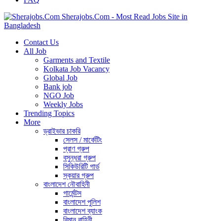
Sherajobs.Com - Most Read Jobs Site in
Bangladesh
Contact Us
All Job
Garments and Textile
Kolkata Job Vacancy
Global Job
Bank job
NGO Job
Weekly Jobs
Trending Topics
More
ড্রাইভার চাকরি
সেলস / মার্কেটিং
প্রাণ গ্রুপ
বসুন্ধরা গ্রুপ
সিকিউরিটি গার্ড
স্কয়ার গ্রুপ
বাংলাদেশ নৌবাহিনী
গার্মেন্টস
বাংলাদেশ পুলিশ
বাংলাদেশ ব্যাংক
বিমান বাহিনী