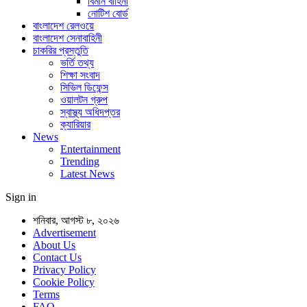
বিমান বাহিনী
নোটিশ বোর্ড
বাংলাদেশ রেলওয়ে
বাংলাদেশ সেনাবাহিনী
চাকরির প্রস্তুতি
ভর্তি তথ্য
শিক্ষা সংবাদ
সিভিল ডিফেন্স
ওয়ালটন গ্রুপ
স্বাস্থ্য অধিদপ্তর
ক্যারিয়ার
News
Entertainment
Trending
Latest News
Sign in
শনিবার, আগস্ট ৮, ২০২৬
Advertisement
About Us
Contact Us
Privacy Policy
Cookie Policy
Terms
FAQ