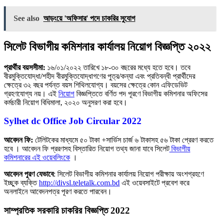
See also
আড়ংয়ে 'অফিসার' পদে চাকরির সুযোগ
সিলেট বিভাগীয় কমিশনার কার্যালয় নিয়োগ বিজ্ঞপ্তি ২০২২
প্রার্থীর বয়সসীমা:
১৬/০১/২০২২ তারিখে ১৮-৩০ বছরের মধ্যে হতে হবে। তবে
বীরমুক্তিযােদ্ধা/শহীদ বীরমুক্তিযােদ্ধাগণের পুত্র/কন্যা এবং প্রতিবন্ধী প্রার্থীদের
ক্ষেত্রে ৩২ বছর পর্যন্ত বয়স শিথিলযােগ্য। বয়সের ক্ষেত্রে কোন এফিডেভিট
গ্রহণযােগ্য নয়। এই
নিয়ােগ
বিজ্ঞপ্তিতে বর্ণিত পদ পূরণে বিভাগীয় কমিশনার অফিসের
কর্মচারী নিয়ােগ বিধিমালা, ২০২০ অনুসরণ করা হবে।
Sylhet dc Office Job Circular 2022
আবেদন ফি:
টেলিটকের মাধ্যমে ৫০ টাকা +সার্ভিস চার্জ ৬ টাকাসহ ৫৬ টাকা প্রেরণ করতে
হবে । আবেদন ফি প্ররণসহ বিস্তারিত নিয়োগ তথ্য জানা যাবে সিলেট
বিভাগীয়
কমিশনারের এই ওয়েবলিংকে
।
আবেদন পূরণ যেভাবে
: সিলেট বিভাগীয় কমিশনার কার্যালয় নিয়োগ পরীক্ষায় অংশগ্রহণে
ইচ্ছুক ব্যক্তি
http://divsl.teletalk.com.bd
এই ওয়েবসাইটে প্রবেশ করে
অনলাইনে আবেদনপত্র পূরণ করতে পারবেন।
সাম্প্রতিক সরকারি চাকরির বিজ্ঞপ্তি 2022