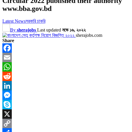
Circular 2022 published their authority
www.bba.gov.bd
Latest News
সরকারি চাকরি
By
sherajobs
Last updated
নভে ১৬, ২০২২
sherajobs.com
Share
Facebook
Email
WhatsApp
Reddit
LinkedIn
Messenger
Skype
X