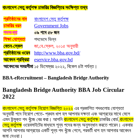
বাংলাদেশ সেতু কর্তৃপক্ষ
চাকরির বিজ্ঞপ্তির সংক্ষিপ্ত তথ্য
প্রতিষ্ঠানের নাম
বাংলাদেশ সেতু কর্তৃপক্ষ
চাকরির ধরন
Government Jobs
পদসংখ্যা
০৯ পদে ৫৮ জন
শিক্ষা যোগ্যতা
পদভেদে ভিন্ন
বেতন-স্কেল
জা,বে.স্কেল, ২০১৫ অনুযায়ী
প্রতিষ্ঠানের ওয়েব
http://www.bba.gov.bd/
আবেদন প্রক্রিয়া
eservice.bba.gov.bd
আবেদনের সময়সীমা
১৫ ডিসেম্বর ২০২২, বিকেল ৪টা পর্যন্ত।
BBA-eRecruitment – Bangladesh Bridge Authority
Bangladesh Bridge Authority BBA Job Circular
2022
বাংলাদেশ সেতু কর্তৃপক্ষ নিয়োগ বিজ্ঞপ্তি ২০২২
এর প্রকাশিত পদগুলোয় যোগ্যতা
অনুযায়ী পদে নিয়োগ পেতে- প্রথম ধাপ হল আপনার দক্ষতা এবং আগ্রহের সাথে মেলে
এমন উন্মুক্ত পদ খুঁজে বের করা। আপনি
বাংলাদেশ সেতু কর্তৃপক্ষ
চাকরির বোর্ড,
বাংলাদেশ
সেতু কর্তৃপক্ষ
ওয়েবসাইটের মাধ্যমে শূন্য পদের জন্য অনুসন্ধান করতে পারেন। একবার
আপনি আপনার আগ্রহের একটি শূন্য পদ খুঁজে পেলে, পরবর্তী ধাপ হল আপনার আবেদন
জমা দেওয়া।