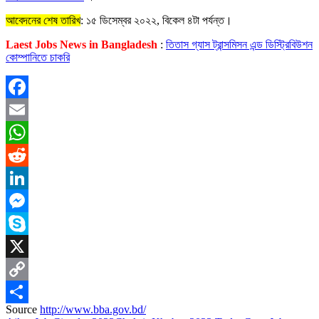
আবেদনের শেষ তারিখ
: ১৫ ডিসেম্বর ২০২২, বিকেল ৪টা পর্যন্ত।
Laest Jobs News in Bangladesh
:
তিতাস গ্যাস ট্রান্সমিসন এন্ড ডিস্ট্রিবিউশন
কোম্পানিতে চাকরি
Facebook
Email
WhatsApp
Reddit
LinkedIn
Messenger
Skype
X
Copy
Source
http://www.bba.gov.bd/
Link
Share