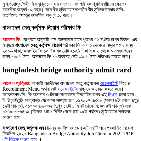
মুক্তিযোদ্ধা/শহীদ বীর মুক্তিযোদ্ধার সন্তান এবং শারীরিক প্রতিবন্ধীদের ক্ষেত্রে
বয়সসীমা অনূর্ধ্ব ৩২ বছর। তবে বীর মুক্তিযোদ্ধা/শহীদ বীর মুক্তিযোদ্ধার নাতি-
নাতনিদের ক্ষেত্রে বয়সসীমা অনূর্ধ্ব ৩০ বছর।
বাংলাদেশ সেতু কর্তৃপক্ষ নিয়োগ
পরীক্ষার ফি
আবেদন ফি
: যোগ্যতা অনুযায়ী পদে অনলাইনে ফরম পূরণের ৭২ ঘণ্টার মধ্যে বিকাশ -এর
মাধ্যমে
বাংলাদেশ সেতু কর্তৃপক্ষ নিয়োগ
পরীক্ষার ফি বাবদ ১ থেকে ৫ নম্বর পদের জন্য
২০০/- টাকা, অনলাইন ফি ১০ টাকাসহ মোট ২১০/- টাকা এবং ৬ থেকে ৯ নম্বর পদের
জন্য ১০০/- টাকা, অনলাইন ফি ১০ টাকাসহ মোট ১১০/- টাকা পরিশোধ করতে হবে।
bangladesh bridge authority admit card
আবেদন প্রক্রিয়া
: আগ্রহী প্রার্থীদের বাংলাদেশ সেতু কর্তৃপক্ষের
ওয়েবসাইটে
গিয়ে e-
Recruitment Menu অথবা এই
ওয়েবসাইটের
মাধ্যমে আবেদন করতে হবে।
আবেদনপদ্ধতি, ফি জমাদান ও নিয়োগসংক্রান্ত বিস্তারিত তথ্য এই
লিংকে
জানা যাবে।
ই-রিক্রুটমেন্ট–সংক্রান্ত যেকোনো সমস্যা হলে ০১৭০০৭১৬৩১৮ (সকাল ৮টা থেকে দুপুর
১২টা পর্যন্ত), ০১৭০০৭১৬৩৩২ (দুপুর ১২টা ১ মিনিট থেকে বিকেল ৪টা পর্যন্ত) এবং
০১৭০০৭১৬৪৯৯ (বিকেল ৪টা ১ মিনিট থেকে রাত ১০টা পর্যন্ত) মুঠোফোনে সহায়তা
নেওয়া যাবে।
বাংলাদেশ সেতু কর্তৃপক্ষ এর
বিভিন্ন ক্যাটাগরির ৫৮ (আটান্ন)টি পদে প্রকাশিত নিয়োগ
বিজ্ঞপ্তি ২০২২ Bangladesh Bridge Authority Job Circular 2022 PDF
এই লিংকে পাওয়া যাবে
।